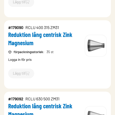
Lägg till
`$
Lägg till
$
Reduktion lång centrisk Zink Magnesium
-$
1790
#179090
RCLU 400 315 ZM31
Reduktion lång centrisk Zink
Magnesium
förpackningsstorlek
:
35 st
Logga in för pris
Lägg till
`$
Lägg till
$
Reduktion lång centrisk Zink Magnesium
-$
1790
#179092
RCLU 630 500 ZM31
Reduktion lång centrisk Zink
Magnesium