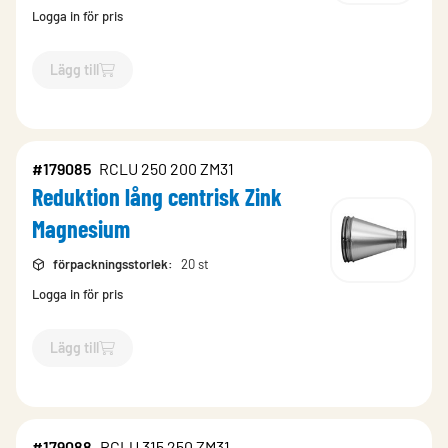
Logga in för pris
Lägg till
`$
Lägg till
$
Reduktion lång centrisk Zink Magnesium
-$
1790
#179085
RCLU 250 200 ZM31
Reduktion lång centrisk Zink
Magnesium
förpackningsstorlek
:
20 st
Logga in för pris
Lägg till
`$
Lägg till
$
Reduktion lång centrisk Zink Magnesium
-$
1790
#179088
RCLU 315 250 ZM31