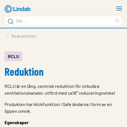
Hoppa
V
till
m
Sökord
huvudinnehållet
Ren
Sök
sök
Produkter
Reduktioner
på
Lösningar
sajten
Service & Support
RCLU
Reduktion
Hållbarhet
Om Lindab
RCLU är en lång, centrisk reduktion för cirkulära
Kontakt
ventilationskanaler, utförd med ca18° reduceringsvinkel
Logga in
Produkten har klickfunktion i Safe ändarna i form av en
öppen omvik.
Choose languge
Sweden
Egenskaper