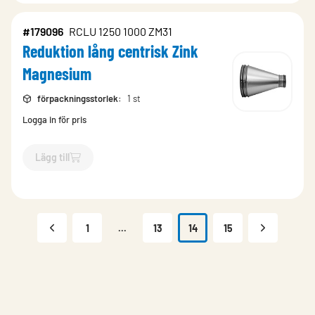
#179096
RCLU 1250 1000 ZM31
Reduktion lång centrisk Zink
Magnesium
förpackningsstorlek
:
1 st
Logga in för pris
Lägg till
`$
Lägg till
$
Reduktion lång centrisk Zink Magnesium
-$
1790
1
...
13
14
15