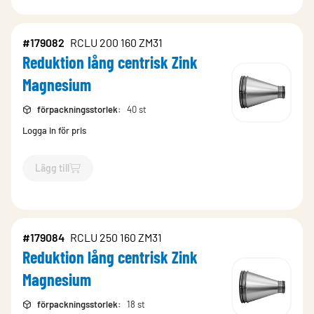
#179082
RCLU 200 160 ZM31
Reduktion lång centrisk Zink
Magnesium
förpackningsstorlek
:
40 st
Logga in för pris
Lägg till
`$
Lägg till
$
Reduktion lång centrisk Zink Magnesium
-$
1790
#179084
RCLU 250 160 ZM31
Reduktion lång centrisk Zink
Magnesium
förpackningsstorlek
:
18 st