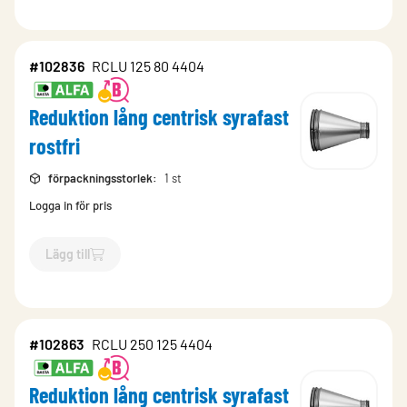
#102836
RCLU 125 80 4404
Reduktion lång centrisk syrafast
rostfri
förpackningsstorlek
:
1 st
Logga in för pris
Lägg till
`$
Lägg till
$
Reduktion lång centrisk syrafast rostfri
-$
10283
#102863
RCLU 250 125 4404
Reduktion lång centrisk syrafast