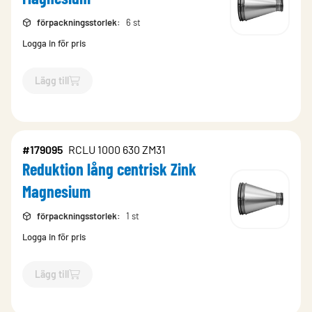
förpackningsstorlek
:
6 st
Logga in för pris
Lägg till
`$
Lägg till
$
Reduktion lång centrisk Zink Magnesium
-$
1790
#179095
RCLU 1000 630 ZM31
Reduktion lång centrisk Zink
Magnesium
förpackningsstorlek
:
1 st
Logga in för pris
Lägg till
`$
Lägg till
$
Reduktion lång centrisk Zink Magnesium
-$
1790