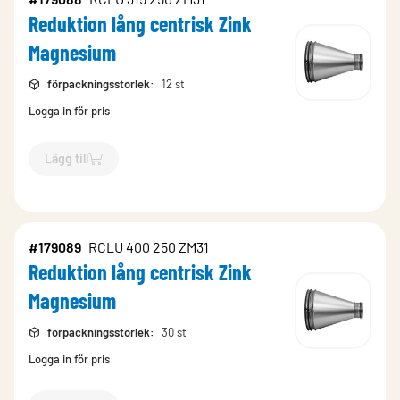
Reduktion lång centrisk Zink
Magnesium
förpackningsstorlek
:
12 st
Logga in för pris
Lägg till
`$
Lägg till
$
Reduktion lång centrisk Zink Magnesium
-$
1790
#179089
RCLU 400 250 ZM31
Reduktion lång centrisk Zink
Magnesium
förpackningsstorlek
:
30 st
Logga in för pris