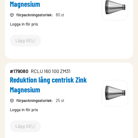
Magnesium
förpackningsstorlek
:
80 st
Logga in för pris
Lägg till
`$
Lägg till
$
Reduktion lång centrisk Zink Magnesium
-$
1790
#179080
RCLU 160 100 ZM31
Reduktion lång centrisk Zink
Magnesium
förpackningsstorlek
:
25 st
Logga in för pris
Lägg till
`$
Lägg till
$
Reduktion lång centrisk Zink Magnesium
-$
1790