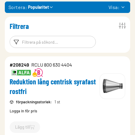
Sortera:
Visa:
Popularitet
Filtrera
Filtreringsord
Filtrera produk
#208249
RCLU 800 630 4404
Reduktion lång centrisk syrafast
rostfri
förpackningsstorlek
:
1 st
Logga in för pris
Lägg till
`$
Lägg till
$
Reduktion lång centrisk syrafast rostfri
-$
20824