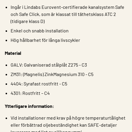
Ingår i Lindabs Eurovent-certifierade kanalsystem Safe
och Safe Click, som är klassat till täthetsklass ATC 2
(tidigare klass D)
Enkel och snabb installation
Hög hållbarhet för långa livscykler
Material
GALV: Galvaniserad stålplåt Z275 - C3
ZM31: (Magnelis) ZinkMagnesium 310 - C5
4404: Syrafast rostfritt - C5
4301: Rostfritt – C4
Ytterligare information:
Vid installationer med krav på högre temperaturtålighet
eller förbättrad oljebeständighet kan SAFE-detaljer
levereras med list av silikongummi.