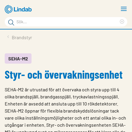
Hoppa
V
till
m
Sökord
huvudinnehållet
Ren
Sök
sök
Produkter
Brandstyr
på
Lösningar
sajten
Service & Support
SEHA-M2
Styr- och övervakningsenhet
Hållbarhet
Om Lindab
SEHA-M2 är utrustad för att övervaka och styra upp till 4
Kontakt
olika brandspjäll, brandgasspjäll, tryckavlastningsspjäll.
Enheten är avsedd att ansluta upp till 10 rökdetektorer.
Logga in
SEHA-M2 öppnar för flexibla brandskyddslösningar tack
vare olika inställningsmöjligheter och ett antal olika in- och
Choose languge
Sweden
utgångar i enheten. Styr- och övervakningsenheten SEHA-
M2 är uppbyggd runt en mikroprocessor för att klara alla de