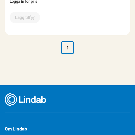
Logga in för pris
Lägg till
`$
Lägg till
$
Styr- och övervakningsenhet
-$
852904
`
1
Om Lindab