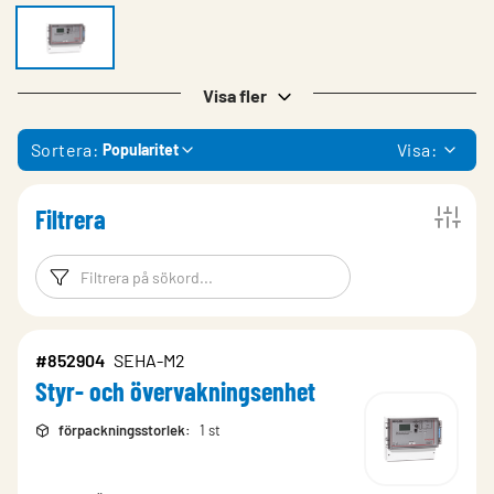
Visa fler
Sortera:
Visa:
Popularitet
Filtrera
Filtreringsord
Filtrera produk
#852904
SEHA-M2
Styr- och övervakningsenhet
förpackningsstorlek
:
1 st