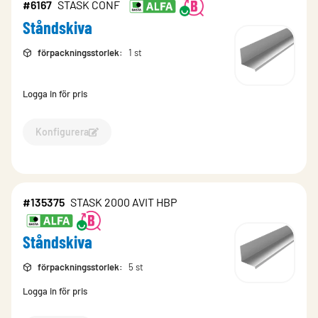
#6167
STASK CONF
Ståndskiva
förpackningsstorlek
:
1 st
Logga in för pris
Konfigurera
Konfigurera Ståndskiva-6167
#135375
STASK 2000 AVIT HBP
Ståndskiva
förpackningsstorlek
:
5 st
Logga in för pris