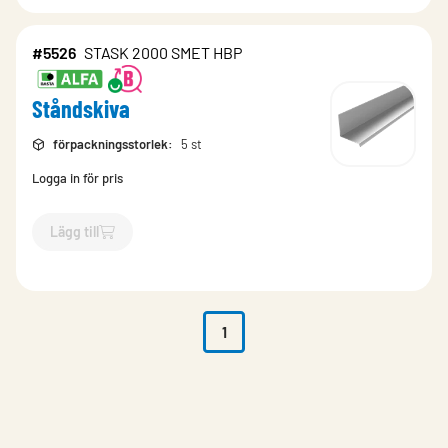
#5526
STASK 2000 SMET HBP
Ståndskiva
förpackningsstorlek
:
5 st
Logga in för pris
Lägg till
`$
Lägg till
$
Ståndskiva
-$
5526
`
1