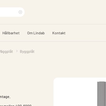
Rensa
sökfras
Hållbarhet
Om Lindab
Kontakt
Väggplåt
Byggplåt
ontage.
der mellan 400-6000