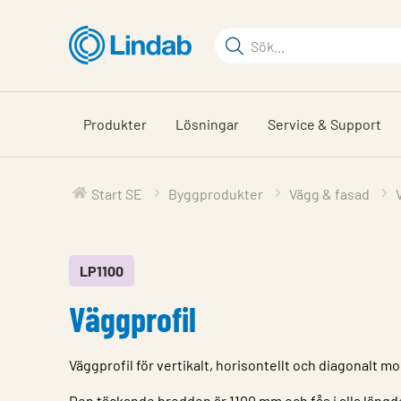
Hoppa
till
Sökord
huvudinnehållet
Sök
på
sajten
Produkter
Lösningar
Service & Support
Start SE
Byggprodukter
Vägg & fasad
LP1100
Väggprofil
Väggprofil för vertikalt, horisontellt och diagonalt m
Den täckande bredden är 1100 mm och fås i alla läng