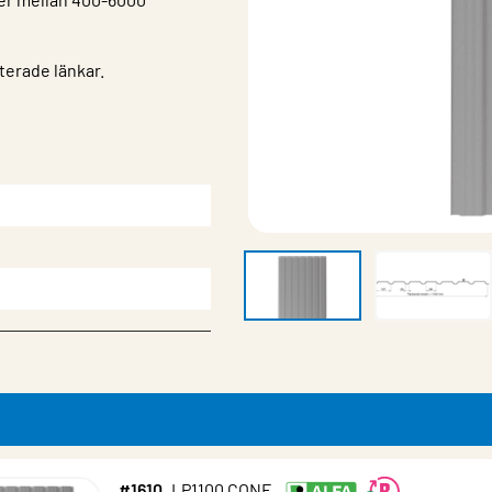
terade länkar.
#1610
LP1100 CONF