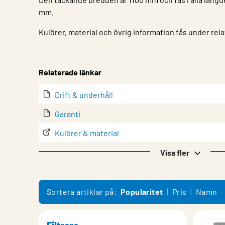
mm.
Kulörer, material och övrig information fås under rela
Egenskap
Värde
Relaterade länkar
Drift & underhåll
Garanti
Kulörer & material
Monteringsanvisning System
Visa fler
Sortera artiklar på:
Popularitet
Pris
Namn