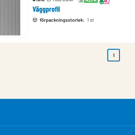
Väggprofil
rodukter
förpackningsstorlek
:
1 st
1