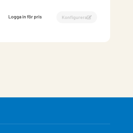
Logga in för pris
Konfigurera
Konfigurera Väggprofil-161