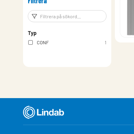
Filtrera
Filtreringsord
Filtrera p
Typ
CONF
1