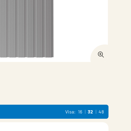
Visa:
16
32
48