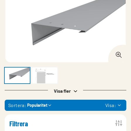
Visa fler
Sortera:
Visa:
Popularitet
Filtrera