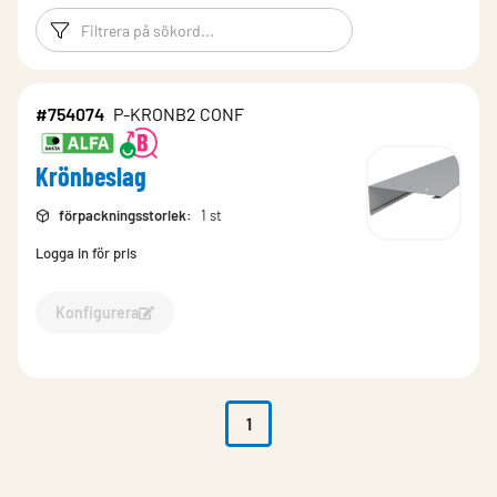
Filtreringsord
Filtrera produk
#754074
P-KRONB2 CONF
Krönbeslag
förpackningsstorlek
:
1 st
Logga in för pris
Konfigurera
Konfigurera Krönbeslag-754074
1