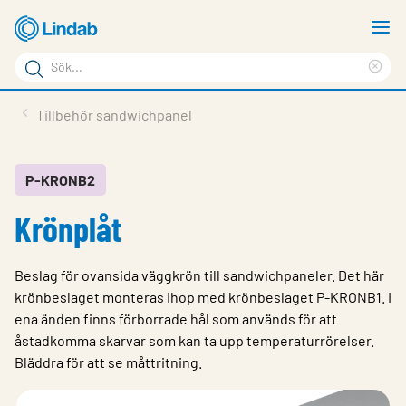
Hoppa
V
till
m
Sökord
huvudinnehållet
Ren
Sök
sök
Produkter
Tillbehör sandwichpanel
på
Lösningar
sajten
Service & Support
P-KRONB2
Krönplåt
Hållbarhet
Om Lindab
Beslag för ovansida väggkrön till sandwichpaneler. Det här
Kontakt
krönbeslaget monteras ihop med krönbeslaget P-KRONB1. I
ena änden finns förborrade hål som används för att
Logga in
åstadkomma skarvar som kan ta upp temperaturrörelser.
Bläddra för att se måttritning.
Choose languge
Sweden