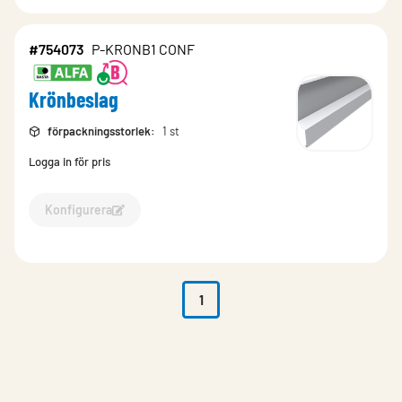
#754073
P-KRONB1 CONF
Krönbeslag
förpackningsstorlek
:
1 st
Logga in för pris
Konfigurera
Konfigurera Krönbeslag-754073
1