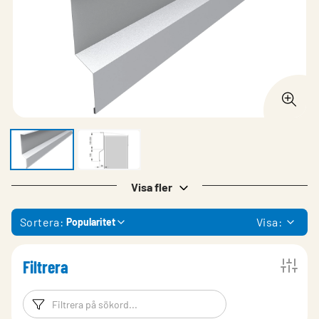
Visa fler
Sortera:
Visa:
Popularitet
Filtrera
Filtreringsord
Filtrera produk