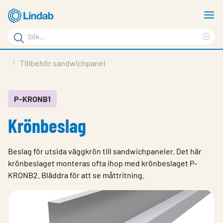
Hoppa
V
till
m
Sökord
huvudinnehållet
Ren
Sök
sök
Produkter
Tillbehör sandwichpanel
på
Lösningar
sajten
Service & Support
P-KRONB1
Krönbeslag
Hållbarhet
Om Lindab
Beslag för utsida väggkrön till sandwichpaneler. Det här
Kontakt
krönbeslaget monteras ofta ihop med krönbeslaget P-
KRONB2​. Bläddra för att se måttritning.​
Logga in
Choose languge
Sweden