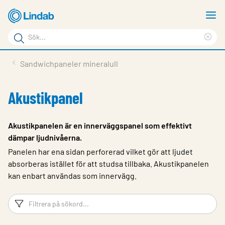
Hoppa
V
till
m
Sökord
huvudinnehållet
Ren
Sök
sök
Produkter
Sandwichpaneler mineralull
på
Lösningar
sajten
Akustikpanel
Service & Support
Hållbarhet
Akustikpanelen är en innerväggspanel som effektivt
dämpar ljudnivåerna.
Om Lindab
Panelen har ena sidan perforerad vilket gör att ljudet
Kontakt
absorberas istället för att studsa tillbaka. Akustikpanelen
kan enbart användas som innervägg.
Logga in
Filtreringsord
Fi
Choose languge
Sweden