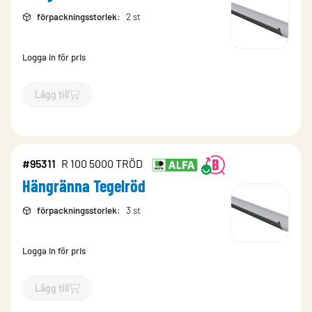
förpackningsstorlek
:
2 st
Logga in för pris
Lägg till
`$
Lägg till
$
Hängränna Antracitmetallic
-$
1940
`
#95311
R 100 5000 TRÖD
Hängränna Tegelröd
förpackningsstorlek
:
3 st
Logga in för pris
Lägg till
`$
Lägg till
$
Hängränna Tegelröd
-$
95311
`