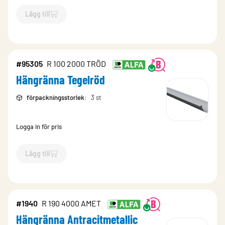
Lägg till
`$
Lägg till
$
Hängränna Brun
-$
15800
`
#95305
R 100 2000 TRÖD
Hängränna Tegelröd
förpackningsstorlek
:
3 st
Logga in för pris
Lägg till
`$
Lägg till
$
Hängränna Tegelröd
-$
95305
`
#1940
R 190 4000 AMET
Hängränna Antracitmetallic