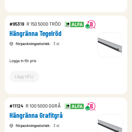
#95319
R 150 5000 TRÖD
Hängränna Tegelröd
förpackningsstorlek
:
3 st
Logga in för pris
Lägg till
`$
Lägg till
$
Hängränna Tegelröd
-$
95319
`
#11124
R 100 5000 GGRÅ
Hängränna Grafitgrå
förpackningsstorlek
:
3 st