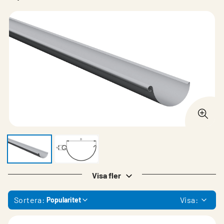
Visa fler
Sortera:
Visa:
Popularitet