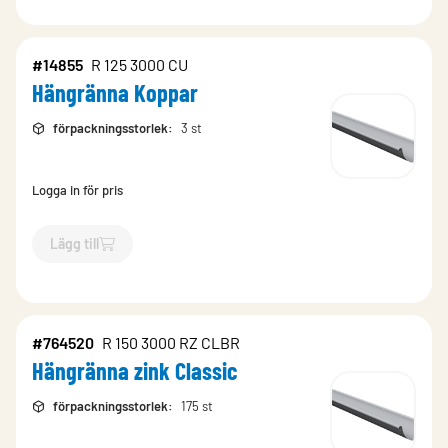
#14855
R 125 3000 CU
Hängränna Koppar
förpackningsstorlek
:
3 st
Logga in för pris
Lägg till
`$
Lägg till
$
Hängränna Koppar
-$
14855
`
#764520
R 150 3000 RZ CLBR
Hängränna zink Classic
förpackningsstorlek
:
175 st