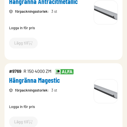
Hängränna Antracitmetallic
förpackningsstorlek
:
3 st
Logga in för pris
Lägg till
`$
Lägg till
$
Hängränna Antracitmetallic
-$
1921
`
#9769
R 150 4000 ZM
Hängränna Magestic
förpackningsstorlek
:
3 st
Logga in för pris
Lägg till
`$
Lägg till
$
Hängränna Magestic
-$
9769
`