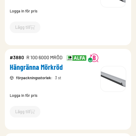
Logga in för pris
Lägg till
`$
Lägg till
$
Hängränna Grafitgrå
-$
11124
`
#3880
R 100 6000 MRÖD
Hängränna Mörkröd
förpackningsstorlek
:
3 st
Logga in för pris
Lägg till
`$
Lägg till
$
Hängränna Mörkröd
-$
3880
`