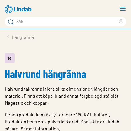
Hoppa
V
till
m
Sökord
huvudinnehållet
Ren
Sök
sök
Produkter
Hängränna
på
Lösningar
sajten
Service & Support
R
Halvrund hängränna
Hållbarhet
Om Lindab
Halvrund takränna i flera olika dimensioner, längder och
Kontakt
material. Finns att köpa ibland annat färgbelagd stålplåt,
Magestic och koppar.
Logga in
Denna produkt kan fås i ytterligare 160 RAL-kulörer.
Choose languge
Produkten levereras pulverlackerad. Kontakta er Lindab
Sweden
säljare för mer information.