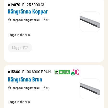
#14870
R 125 5000 CU
Hängränna Koppar
förpackningsstorlek
:
3 st
Logga in för pris
Lägg till
`$
Lägg till
$
Hängränna Koppar
-$
14870
`
#15800
R 100 6000 BRUN
Hängränna Brun
förpackningsstorlek
:
3 st
Logga in för pris