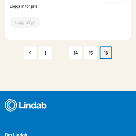
Logga in för pris
Lägg till
`$
Lägg till
$
Hängränna zink Classic
-$
764520
`
1
...
14
15
16
Om Lindab