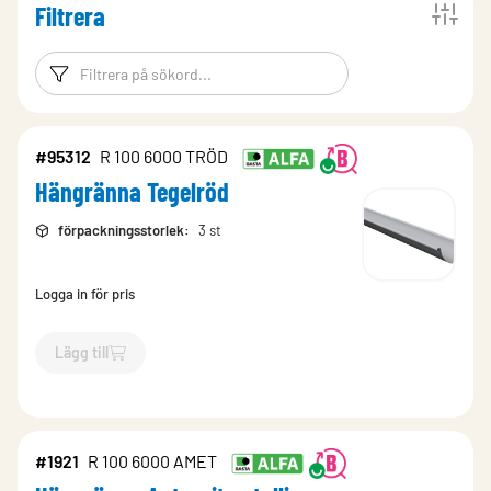
Filtrera
Filtreringsord
Filtrera produk
#95312
R 100 6000 TRÖD
Hängränna Tegelröd
förpackningsstorlek
:
3 st
Logga in för pris
Lägg till
`$
Lägg till
$
Hängränna Tegelröd
-$
95312
`
#1921
R 100 6000 AMET