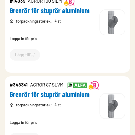
#14839
AGROR 100 SILM
Grenrör för stuprör aluminium
förpackningsstorlek
:
4 st
Logga in för pris
Lägg till
`$
Lägg till
$
Grenrör för stuprör aluminium
-$
14839
`
#348341
AGROR 87 SLVM
Grenrör för stuprör aluminium
förpackningsstorlek
:
4 st
Logga in för pris