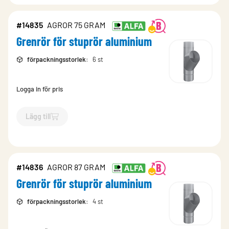
#14835
AGROR 75 GRAM
Grenrör för stuprör aluminium
förpackningsstorlek
:
6 st
Logga in för pris
Lägg till
`$
Lägg till
$
Grenrör för stuprör aluminium
-$
14835
`
#14836
AGROR 87 GRAM
Grenrör för stuprör aluminium
förpackningsstorlek
:
4 st