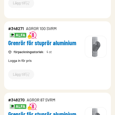
Lägg till
`$
Lägg till
$
Grenrör för stuprör aluminium
-$
348341
`
#348271
AGROR 100 SVRM
Grenrör för stuprör aluminium
förpackningsstorlek
:
4 st
Logga in för pris
Lägg till
`$
Lägg till
$
Grenrör för stuprör aluminium
-$
348271
`
#348270
AGROR 87 SVRM
Grenrör för stuprör aluminium