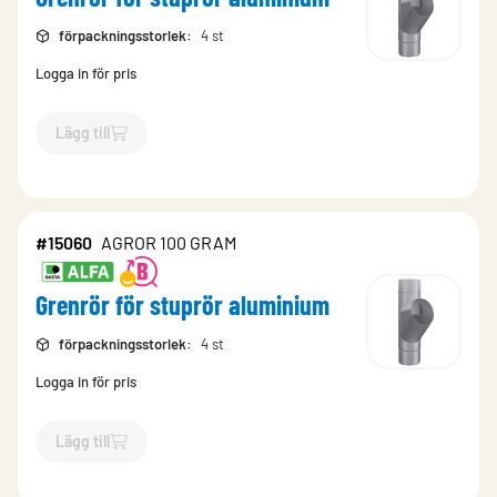
förpackningsstorlek
:
4 st
Logga in för pris
Lägg till
`$
Lägg till
$
Grenrör för stuprör aluminium
-$
348270
`
#15060
AGROR 100 GRAM
Grenrör för stuprör aluminium
förpackningsstorlek
:
4 st
Logga in för pris
Lägg till
`$
Lägg till
$
Grenrör för stuprör aluminium
-$
15060
`