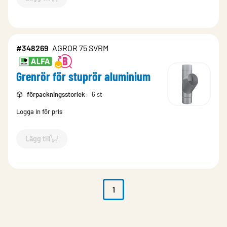
`$
Lägg till
$
Grenrör för stuprör aluminium
-$
348342
`
#348269
AGROR 75 SVRM
Grenrör för stuprör aluminium
förpackningsstorlek
:
6 st
Logga in för pris
Lägg till
`$
Lägg till
$
Grenrör för stuprör aluminium
-$
348269
`
1