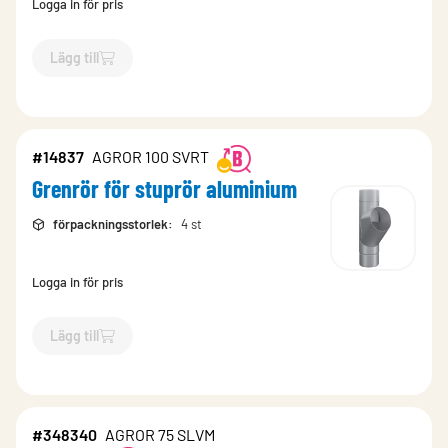
Logga in för pris
Lägg till
`$
Lägg till
$
Grenrör för stuprör aluminium
-$
14836
`
#14837
AGROR 100 SVRT
Grenrör för stuprör aluminium
förpackningsstorlek
:
4 st
Logga in för pris
Lägg till
`$
Lägg till
$
Grenrör för stuprör aluminium
-$
14837
`
#348340
AGROR 75 SLVM