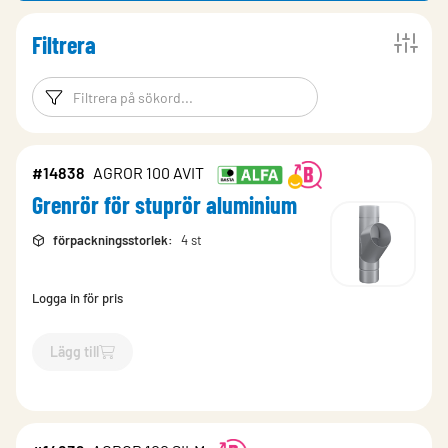
Filtrera
Filtreringsord
Filtrera produk
#14838
AGROR 100 AVIT
Grenrör för stuprör aluminium
förpackningsstorlek
:
4 st
Logga in för pris
Lägg till
`$
Lägg till
$
Grenrör för stuprör aluminium
-$
14838
`