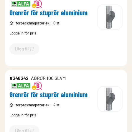
Grenrör för stuprör aluminium
förpackningsstorlek
:
6 st
Logga in för pris
Lägg till
`$
Lägg till
$
Grenrör för stuprör aluminium
-$
348340
`
#348342
AGROR 100 SLVM
Grenrör för stuprör aluminium
förpackningsstorlek
:
4 st
Logga in för pris
Lägg till