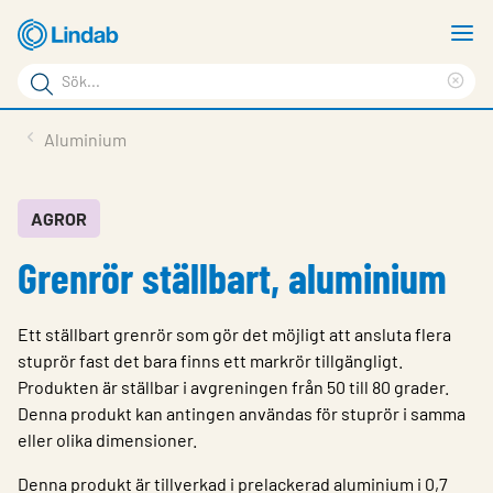
Hoppa
V
till
m
Sökord
huvudinnehållet
Ren
Sök
sök
Produkter
Aluminium
på
Lösningar
sajten
Service & Support
AGROR
Grenrör ställbart, aluminium
Hållbarhet
Om Lindab
Ett ställbart grenrör som gör det möjligt att ansluta flera
Kontakt
stuprör fast det bara finns ett markrör tillgängligt.
Produkten är ställbar i avgreningen från 50 till 80 grader.
Logga in
Denna produkt kan antingen användas för stuprör i samma
eller olika dimensioner.
Choose languge
Sweden
Denna produkt är tillverkad i prelackerad aluminium i 0,7