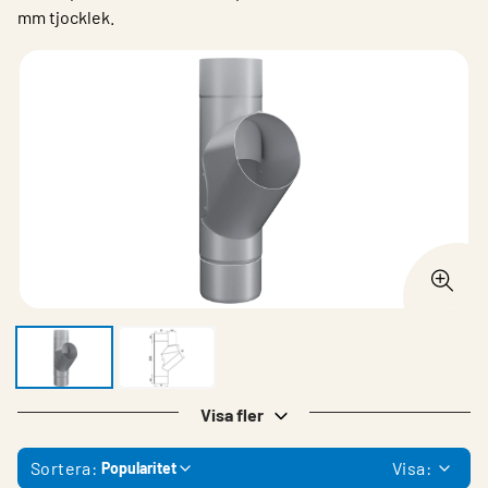
mm tjocklek.
Visa fler
Sortera:
Visa:
Popularitet