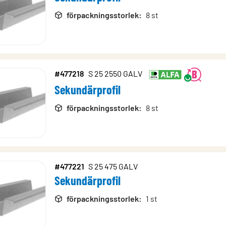
förpackningsstorlek
:
8 st
#477218
S 25 2550 GALV
Sekundärprofil
förpackningsstorlek
:
8 st
#477221
S 25 475 GALV
Sekundärprofil
förpackningsstorlek
:
1 st