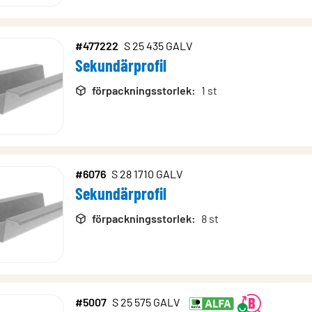
#477222
S 25 435 GALV
Sekundärprofil
förpackningsstorlek
:
1 st
#6076
S 28 1710 GALV
Sekundärprofil
förpackningsstorlek
:
8 st
#5007
S 25 575 GALV