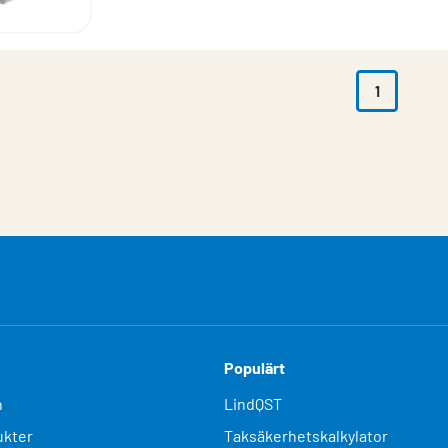
1
Populärt
n
LindQST
kter
Taksäkerhetskalkylator