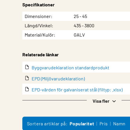
Specifikationer
Egenskap
Värde
Dimensioner
25 - 45
Längd/Vinkel
435 - 3800
Material/Kulör
GALV
Relaterade länkar
Byggvarudeklaration standardprodukt
EPD (Miljövarudeklaration)
EPD-värden för galvaniserat stål (filtyp: .xlsx)
Garanti
Visa fler
Monteringsanvisning System
Prestandadeklaration
Sortera artiklar på:
Popularitet
Pris
Namn