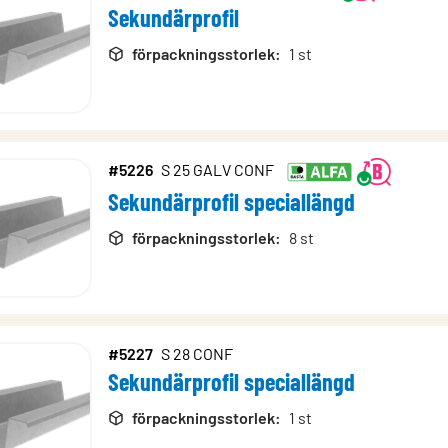
Sekundärprofil
förpackningsstorlek
:
1 st
#5226
S 25 GALV CONF
Sekundärprofil speciallängd
förpackningsstorlek
:
8 st
#5227
S 28 CONF
Sekundärprofil speciallängd
förpackningsstorlek
:
1 st