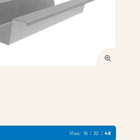
Visa:
16
32
48