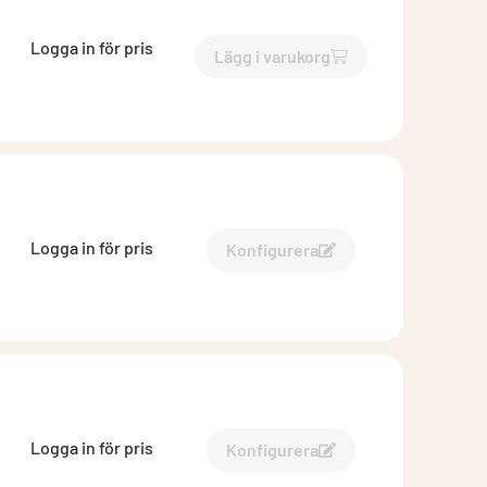
Logga in för pris
Lägg i varukorg
`$
Lägg till
$
Sekundärprofil
Logga in för pris
Konfigurera
Konfigurera Sekundärprofi
Logga in för pris
Konfigurera
Konfigurera Sekundärprofi