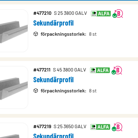
#477210
S 25 3800 GALV
Sekundärprofil
rodukter
förpackningsstorlek
:
8 st
#477211
S 45 3800 GALV
Sekundärprofil
förpackningsstorlek
:
8 st
#477219
S 25 3650 GALV
Sekundärprofil