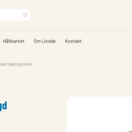
Rensa
sökfras
Hållbarhet
Om Lindab
Kontakt
ndertakssystem
gd