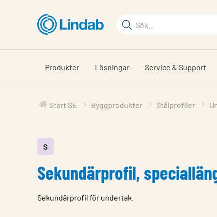
Hoppa
till
Sökord
huvudinnehållet
Sök
på
sajten
Produkter
Lösningar
Service & Support
Start SE
Byggprodukter
Stålprofiler
U
S
Sekundärprofil, speciallän
Sekundärprofil för undertak.