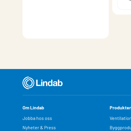
Om Lindab
Produkter
Jobba hos oss
Ventilatio
Nyheter & Press
Byggprodu