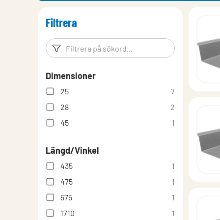
Filtrera
Filtreringsord
Filtrera p
Dimensioner
25
7
28
2
45
1
Längd/Vinkel
435
1
475
1
575
1
1710
1