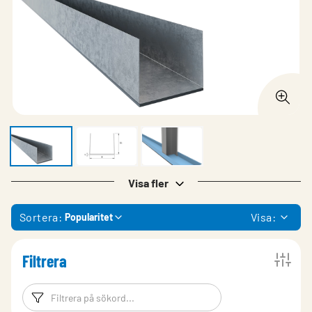
Visa fler
Sortera:
Visa:
Popularitet
Filtrera
Filtreringsord
Filtrera produk