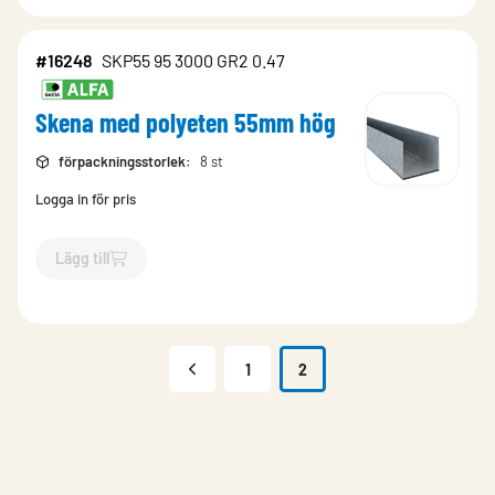
#16248
SKP55 95 3000 GR2 0.47
Skena med polyeten 55mm hög
förpackningsstorlek
:
8 st
Logga in för pris
Lägg till
`$
Lägg till
$
Skena med polyeten 55mm hög
-$
16248
`
1
2