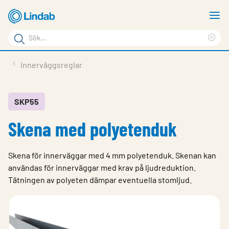
Hoppa
V
till
m
Sökord
huvudinnehållet
Ren
Sök
sök
Produkter
Innerväggsreglar
på
Lösningar
sajten
Service & Support
SKP55
Skena med polyetenduk
Hållbarhet
Om Lindab
Skena för innerväggar med 4 mm polyetenduk. Skenan kan
Kontakt
användas för innerväggar med krav på ljudreduktion.
Tätningen av polyeten dämpar eventuella stomljud.
Logga in
Choose languge
Sweden