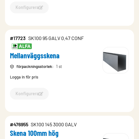
Konfigurera
Konfigurera Mellanväggsskena-17722
#17723
SK100 95 GALV 0.47 CONF
Mellanväggsskena
förpackningsstorlek
:
1 st
Logga in för pris
Konfigurera
Konfigurera Mellanväggsskena-17723
#476955
SK100 145 3000 GALV
Skena 100mm hög