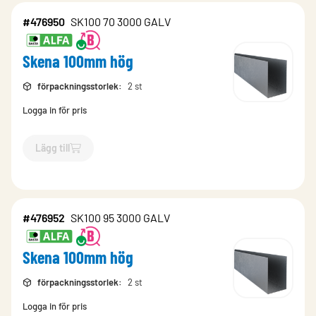
#476950
SK100 70 3000 GALV
Skena 100mm hög
förpackningsstorlek
:
2 st
Logga in för pris
Lägg till
`$
Lägg till
$
Skena 100mm hög
-$
476950
`
#476952
SK100 95 3000 GALV
Skena 100mm hög
förpackningsstorlek
:
2 st
Logga in för pris