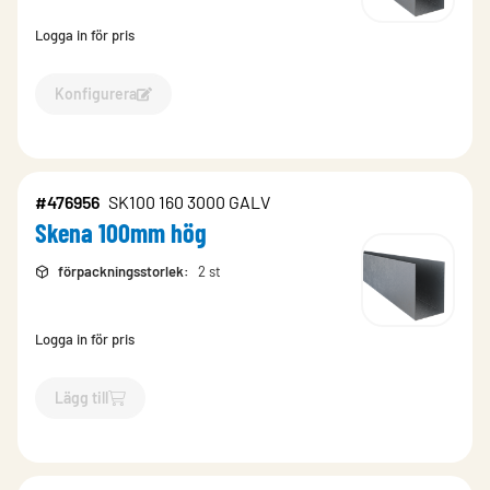
Logga in för pris
Konfigurera
Konfigurera Mellanväggsskena-17726
#476956
SK100 160 3000 GALV
Skena 100mm hög
förpackningsstorlek
:
2 st
Logga in för pris
Lägg till
`$
Lägg till
$
Skena 100mm hög
-$
476956
`