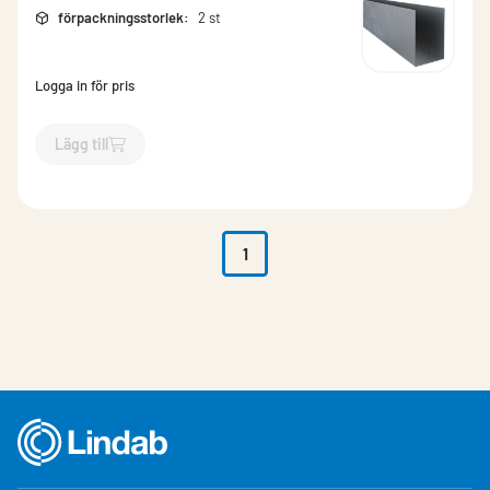
förpackningsstorlek
:
2 st
Logga in för pris
Lägg till
`$
Lägg till
$
Skena 100mm hög
-$
476955
`
1