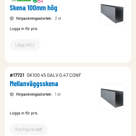
Skena 100mm hög
förpackningsstorlek
:
2 st
Logga in för pris
Lägg till
`$
Lägg till
$
Skena 100mm hög
-$
476954
`
#17721
SK100 45 GALV 0.47 CONF
Mellanväggsskena
förpackningsstorlek
:
1 st
Logga in för pris
Konfigurera
Konfigurera Mellanväggsskena-17721