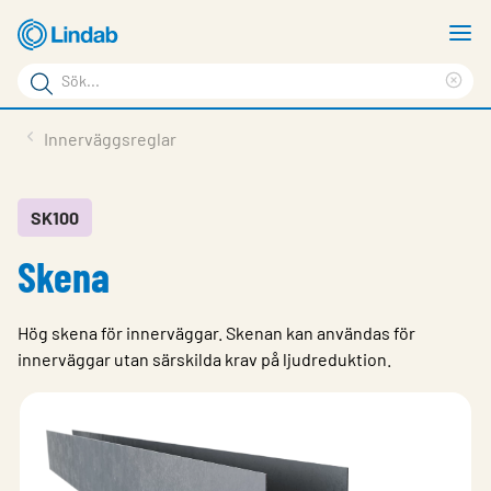
Hoppa
V
till
m
Sökord
huvudinnehållet
Ren
Sök
sök
Produkter
Innerväggsreglar
på
Lösningar
sajten
Service & Support
SK100
​Skena
Hållbarhet
Om Lindab
Hög skena för innerväggar. Skenan kan användas för
Kontakt
innerväggar utan särskilda krav på ljudreduktion.
Logga in
Choose languge
Sweden