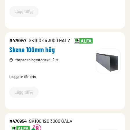
Lägg till
`$
Lägg till
$
Skena 100mm hög
-$
476952
`
#476947
SK100 45 3000 GALV
Skena 100mm hög
förpackningsstorlek
:
2 st
Logga in för pris
Lägg till
`$
Lägg till
$
Skena 100mm hög
-$
476947
`
#476954
SK100 120 3000 GALV