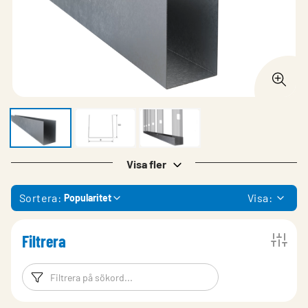
Visa fler
Sortera:
Visa:
Popularitet
Filtrera
Filtreringsord
Filtrera produk