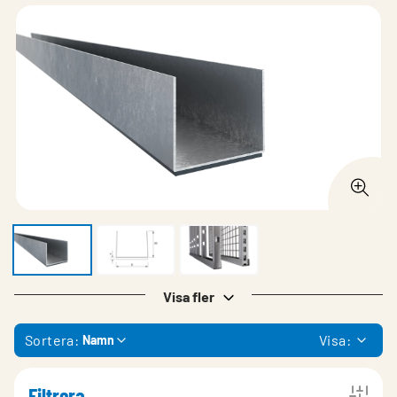
Visa fler
Sortera:
Visa:
Namn
Filtrera