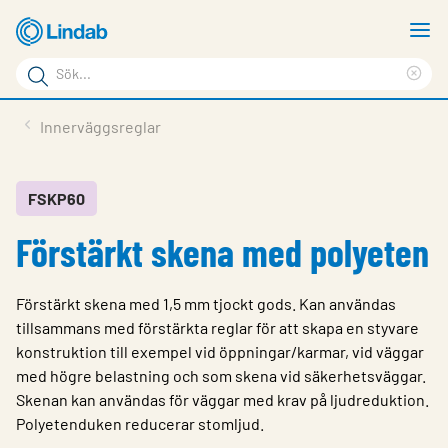
Hoppa
V
till
m
Sökord
huvudinnehållet
Ren
Sök
sök
Produkter
Innerväggsreglar
på
Lösningar
sajten
Service & Support
FSKP60
Förstärkt skena med polyeten
Hållbarhet
Om Lindab
Förstärkt skena med 1,5 mm tjockt gods. Kan användas
Kontakt
tillsammans med förstärkta reglar för att skapa en styvare
konstruktion till exempel vid öppningar/karmar, vid väggar
Logga in
med högre belastning och som skena vid säkerhetsväggar.
Skenan kan användas för väggar med krav på ljudreduktion.
Choose languge
Sweden
Polyetenduken reducerar stomljud.