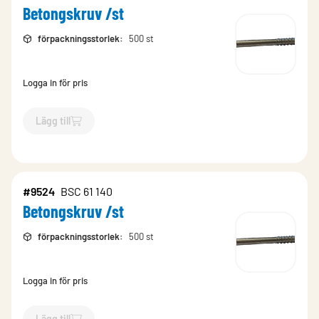
Betongskruv /st
förpackningsstorlek
:
500 st
Logga in för pris
Lägg till
`$
Lägg till
$
Betongskruv /st
-$
9522
`
#9524
BSC 61 140
Betongskruv /st
förpackningsstorlek
:
500 st
Logga in för pris
Lägg till