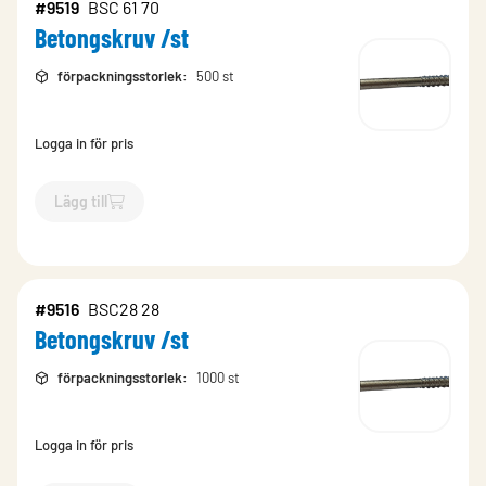
#9519
BSC 61 70
Betongskruv /st
förpackningsstorlek
:
500 st
Logga in för pris
Lägg till
`$
Lägg till
$
Betongskruv /st
-$
9519
`
#9516
BSC28 28
Betongskruv /st
förpackningsstorlek
:
1000 st
Logga in för pris