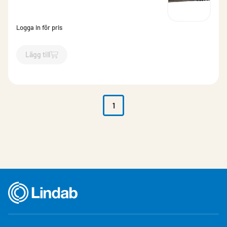
Logga in för pris
Lägg till
`$
Lägg till
$
Betongskruv /st
-$
9527
`
1