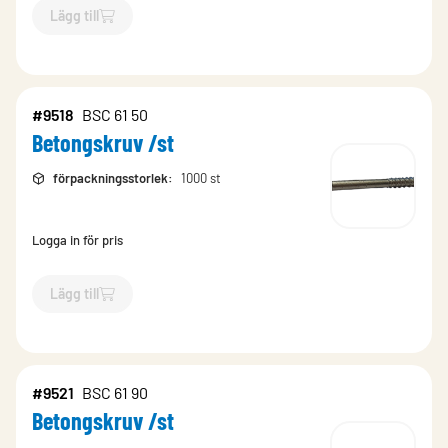
Lägg till
`$
Lägg till
$
Betongskruv /st
-$
9516
`
#9518
BSC 61 50
Betongskruv /st
förpackningsstorlek
:
1000 st
Logga in för pris
Lägg till
`$
Lägg till
$
Betongskruv /st
-$
9518
`
#9521
BSC 61 90
Betongskruv /st