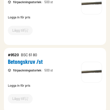
förpackningsstorlek
:
500 st
Logga in för pris
Lägg till
`$
Lägg till
$
Betongskruv /st
-$
9521
`
#9520
BSC 61 80
Betongskruv /st
förpackningsstorlek
:
500 st
Logga in för pris
Lägg till
`$
Lägg till
$
Betongskruv /st
-$
9520
`