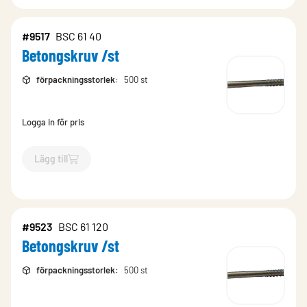
#9517
BSC 61 40
Betongskruv /st
förpackningsstorlek
:
500 st
Logga in för pris
Lägg till
`$
Lägg till
$
Betongskruv /st
-$
9517
`
#9523
BSC 61 120
Betongskruv /st
förpackningsstorlek
:
500 st