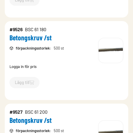
`$
Lägg till
$
Betongskruv /st
-$
9524
`
#9526
BSC 61 180
Betongskruv /st
förpackningsstorlek
:
500 st
Logga in för pris
Lägg till
`$
Lägg till
$
Betongskruv /st
-$
9526
`
#9527
BSC 61 200
Betongskruv /st
förpackningsstorlek
:
500 st