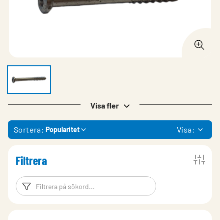
Visa fler
Sortera:
Visa:
Popularitet
Filtrera
Filtreringsord
Filtrera produk