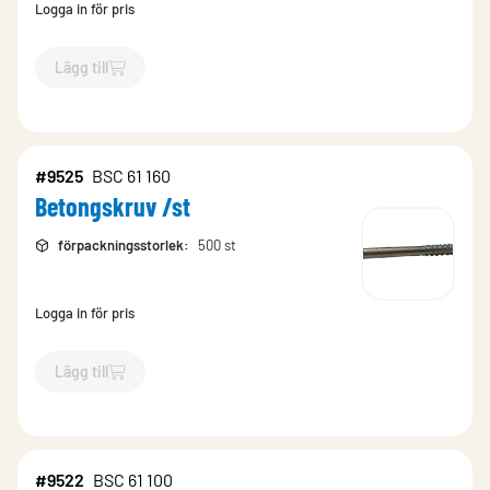
Logga in för pris
Lägg till
`$
Lägg till
$
Betongskruv /st
-$
9523
`
#9525
BSC 61 160
Betongskruv /st
förpackningsstorlek
:
500 st
Logga in för pris
Lägg till
`$
Lägg till
$
Betongskruv /st
-$
9525
`
#9522
BSC 61 100