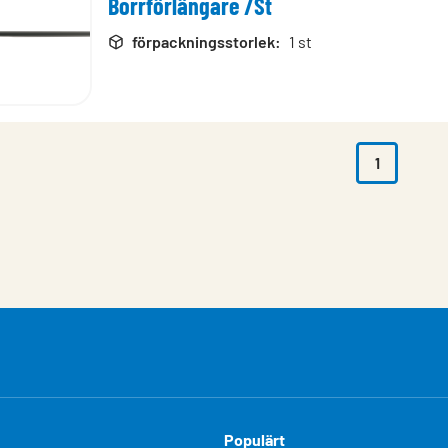
Borrförlängare /St
rodukter
förpackningsstorlek
:
1 st
1
Populärt