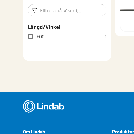
Filtreringsord
Filtrera p
Längd/Vinkel
500
1
Om Lindab
Produkter