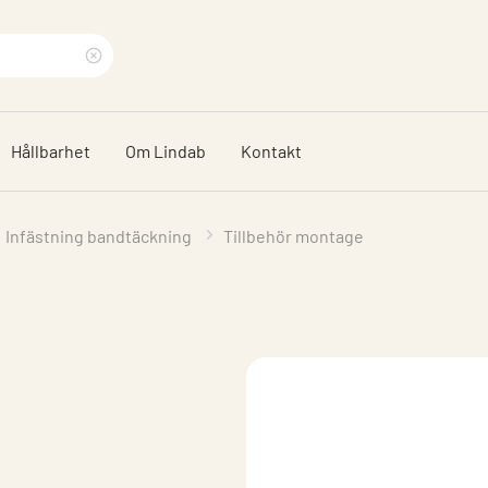
Rensa
sökfras
Hållbarhet
Om Lindab
Kontakt
Infästning bandtäckning
Tillbehör montage