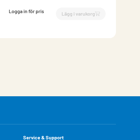
Logga in för pris
Lägg i varukorg
`$
Lägg till
$
Borrförlängare 
Service & Support