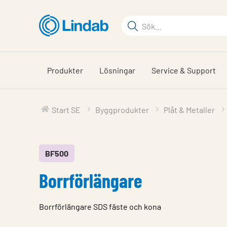
Hoppa
till
Sökord
huvudinnehållet
Sök
på
sajten
Produkter
Lösningar
Service & Support
Start SE
Byggprodukter
Plåt & Metaller
BF500
Borrförlängare
Borrförlängare SDS fäste och kona