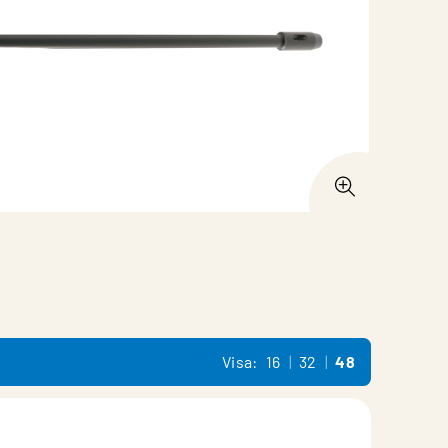
Visa:
16
32
48