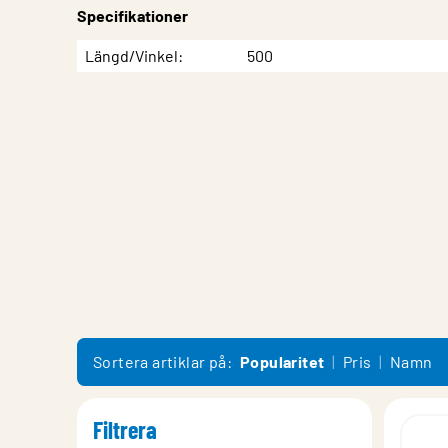
Specifikationer
Egenskap
Värde
Längd/Vinkel
500
Sortera artiklar på:
Popularitet
Pris
Namn
Filtrera