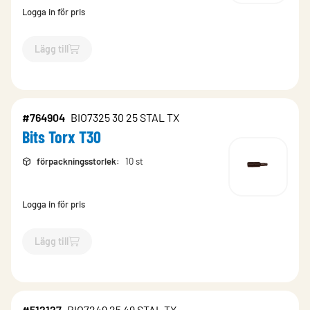
Logga in för pris
Lägg till
`$
Lägg till
$
Bits Torx T20
-$
764823
`
#764904
BIO7325 30 25 STAL TX
Bits Torx T30
förpackningsstorlek
:
10 st
Logga in för pris
Lägg till
`$
Lägg till
$
Bits Torx T30
-$
764904
`
#512127
BIO7249 25 49 STAL TX