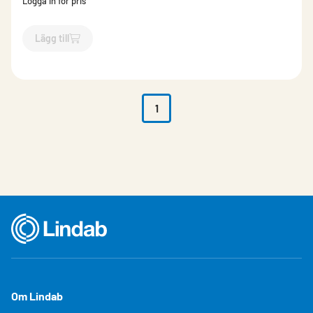
Logga in för pris
Lägg till
`$
Lägg till
$
Bits Torx T15
-$
512124
`
1
Om Lindab