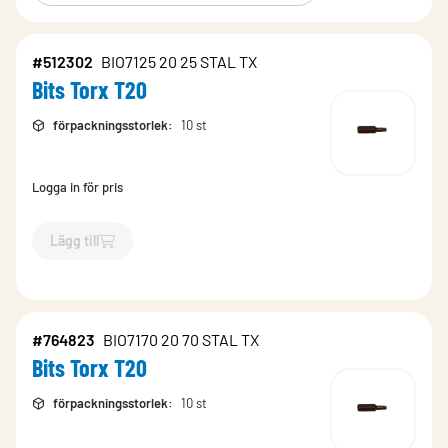
#512302
BIO7125 20 25 STAL TX
Bits Torx T20
förpackningsstorlek
:
10 st
Logga in för pris
Lägg till
`$
Lägg till
$
Bits Torx T20
-$
512302
`
#764823
BIO7170 20 70 STAL TX
Bits Torx T20
förpackningsstorlek
:
10 st