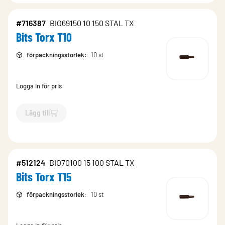
#716387
BIO69150 10 150 STAL TX
Bits Torx T10
förpackningsstorlek
:
10 st
Logga in för pris
Lägg till
`$
Lägg till
$
Bits Torx T10
-$
716387
`
#512124
BIO70100 15 100 STAL TX
Bits Torx T15
förpackningsstorlek
:
10 st