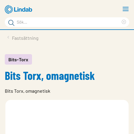
Hoppa
V
till
m
Sökord
huvudinnehållet
Ren
Sök
sök
Produkter
Fastsättning
på
Lösningar
sajten
Service & Support
Bits-Torx
Bits Torx, omagnetisk
Hållbarhet
Om Lindab
Bits Torx, omagnetisk
Kontakt
Logga in
Choose languge
Sweden