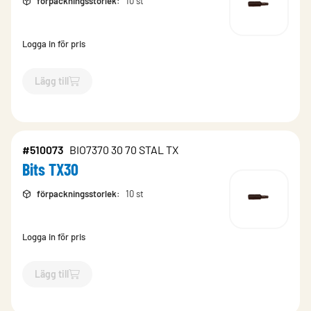
förpackningsstorlek
:
10 st
Logga in för pris
Lägg till
`$
Lägg till
$
Bits Torx T15
-$
715249
`
#510073
BIO7370 30 70 STAL TX
Bits TX30
förpackningsstorlek
:
10 st
Logga in för pris
Lägg till
`$
Lägg till
$
Bits TX30
-$
510073
`