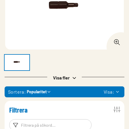
Visa fler
Sortera:
Visa:
Popularitet
Filtrera
Filtreringsord
Filtrera produk