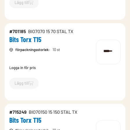
Lägg till
`$
Lägg till
$
Bits Torx T25
-$
512303
`
#701185
BIO7070 15 70 STAL TX
Bits Torx T15
förpackningsstorlek
:
10 st
Logga in för pris
Lägg till
`$
Lägg till
$
Bits Torx T15
-$
701185
`
#715249
BIO70150 15 150 STAL TX
Bits Torx T15