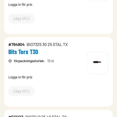
Logga in för pris
Lägg till
`$
Lägg till
$
Bits Torx T20
-$
764823
`
#764904
BIO7325 30 25 STAL TX
Bits Torx T30
förpackningsstorlek
:
10 st
Logga in för pris
Lägg till
`$
Lägg till
$
Bits Torx T30
-$
764904
`
#512127
BIO7249 25 49 STAL TX