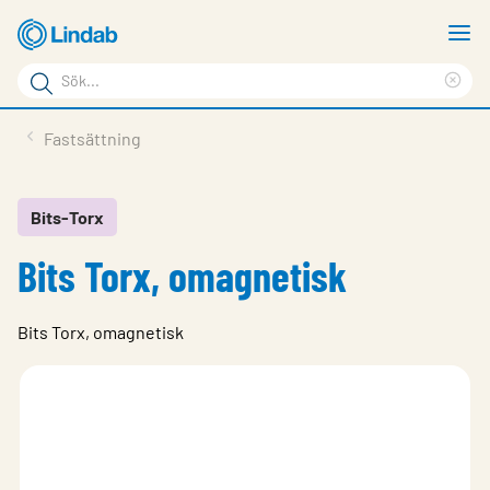
Hoppa
V
till
m
Sökord
huvudinnehållet
Ren
Sök
sök
Produkter
Fastsättning
på
Lösningar
sajten
Service & Support
Bits-Torx
Bits Torx, omagnetisk
Hållbarhet
Om Lindab
Bits Torx, omagnetisk
Kontakt
Logga in
Choose languge
Sweden