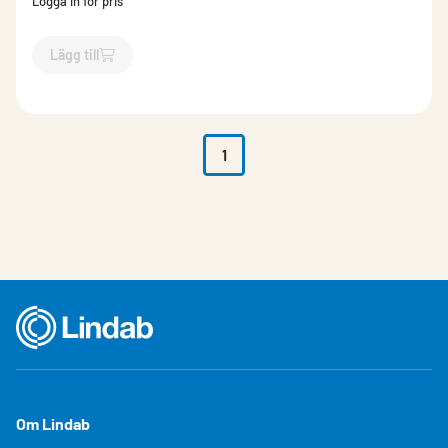
Logga in för pris
Lägg till
`$
Lägg till
$
Bits Torx T15
-$
512124
`
1
Om Lindab