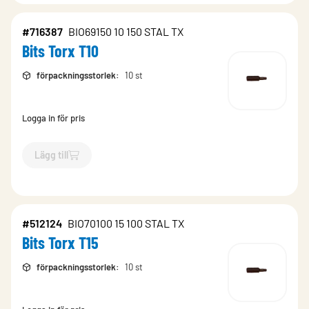
#716387
BIO69150 10 150 STAL TX
Bits Torx T10
förpackningsstorlek
:
10 st
Logga in för pris
Lägg till
`$
Lägg till
$
Bits Torx T10
-$
716387
`
#512124
BIO70100 15 100 STAL TX
Bits Torx T15
förpackningsstorlek
:
10 st