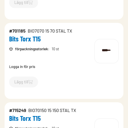
Lägg till
`$
Lägg till
$
Bits Torx T25
-$
512303
`
#701185
BIO7070 15 70 STAL TX
Bits Torx T15
förpackningsstorlek
:
10 st
Logga in för pris
Lägg till
`$
Lägg till
$
Bits Torx T15
-$
701185
`
#715249
BIO70150 15 150 STAL TX
Bits Torx T15