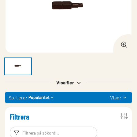
Visa fler
Sortera:
Visa:
Popularitet
Filtrera
Filtreringsord
Filtrera produk