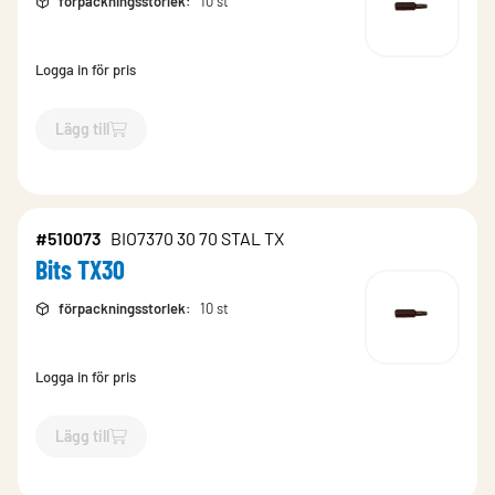
förpackningsstorlek
:
10 st
Logga in för pris
Lägg till
`$
Lägg till
$
Bits Torx T15
-$
715249
`
#510073
BIO7370 30 70 STAL TX
Bits TX30
förpackningsstorlek
:
10 st
Logga in för pris
Lägg till
`$
Lägg till
$
Bits TX30
-$
510073
`