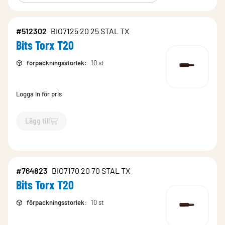
#512302
BIO7125 20 25 STAL TX
Bits Torx T20
förpackningsstorlek
:
10 st
Logga in för pris
Lägg till
`$
Lägg till
$
Bits Torx T20
-$
512302
`
#764823
BIO7170 20 70 STAL TX
Bits Torx T20
förpackningsstorlek
:
10 st