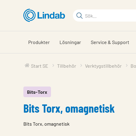
Hoppa
till
Sökord
huvudinnehållet
Sök
på
sajten
Produkter
Lösningar
Service & Support
Start SE
Tillbehör
Verktygstillbehör
Bo
Bits-Torx
Bits Torx, omagnetisk
Bits Torx, omagnetisk