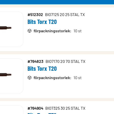
#512302
BIO7125 20 25 STAL TX
Bits Torx T20
rodukter
förpackningsstorlek
:
10 st
#764823
BIO7170 20 70 STAL TX
Bits Torx T20
förpackningsstorlek
:
10 st
#764904
BIO7325 30 25 STAL TX