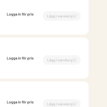
Logga in för pris
Lägg i varukorg
`$
Lägg till
$
Bits TX30
-$
510
Logga in för pris
Lägg i varukorg
`$
Lägg till
$
Bits Torx T10
-$
Logga in för pris
Lägg i varukorg
`$
Lägg till
$
Bits Torx T15
-$