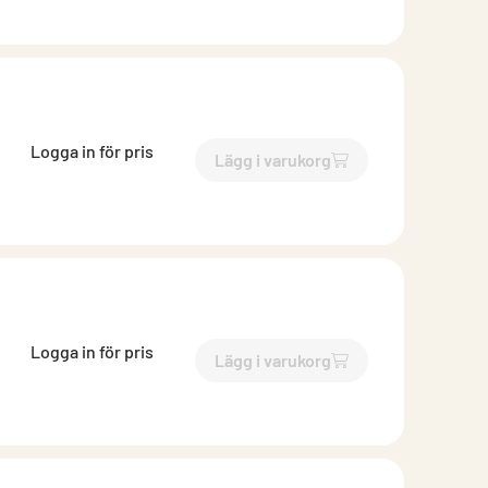
Logga in för pris
Lägg i varukorg
`$
Lägg till
$
Bits Torx T15
-$
Logga in för pris
Lägg i varukorg
`$
Lägg till
$
Bits Torx T15
-$