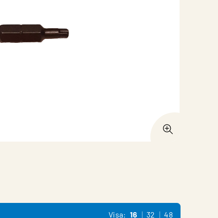
Visa:
16
32
48