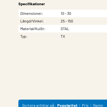
Specifikationer
Egenskap
Värde
Dimensioner
10 - 30
Längd/Vinkel
25 - 150
Material/Kulör
STAL
Typ
TX
Sortera artiklar på:
Popularitet
Pris
Namn