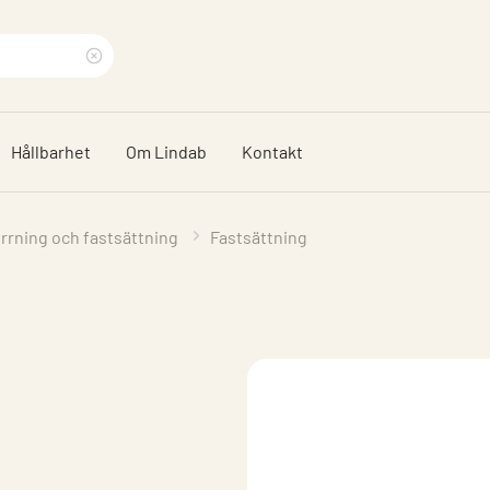
Rensa
sökfras
Hållbarhet
Om Lindab
Kontakt
rrning och fastsättning
Fastsättning