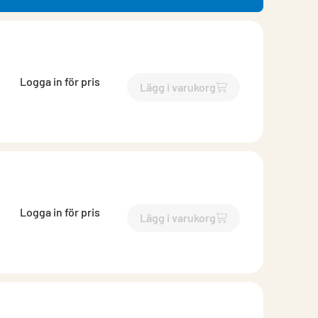
Logga in för pris
Lägg i varukorg
`$
Lägg till
$
Bits Torx T20
-$
Logga in för pris
Lägg i varukorg
`$
Lägg till
$
Bits Torx T20
-$