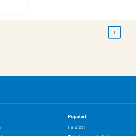
1
Populärt
n
LindQST