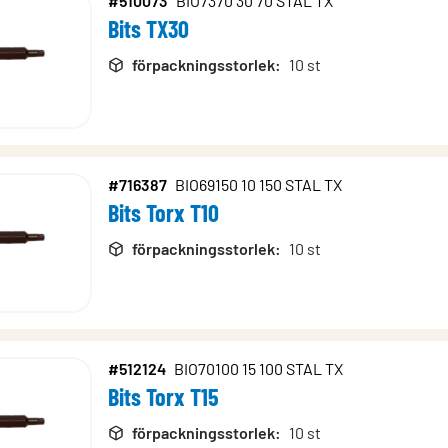
#510073
BIO7370 30 70 STAL TX
Bits TX30
förpackningsstorlek
:
10 st
#716387
BIO69150 10 150 STAL TX
Bits Torx T10
förpackningsstorlek
:
10 st
#512124
BIO70100 15 100 STAL TX
Bits Torx T15
förpackningsstorlek
:
10 st