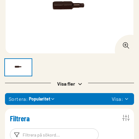
Visa fler
Sortera:
Visa:
Popularitet
Filtrera
Filtreringsord
Filtrera produk