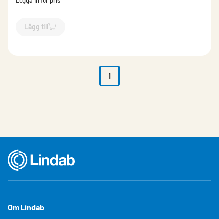
Logga in för pris
Lägg till
`$
Lägg till
$
Bits Torx T15
-$
512124
`
1
Om Lindab