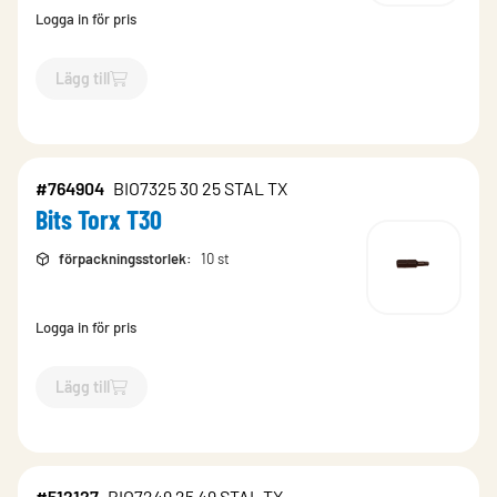
Logga in för pris
Lägg till
`$
Lägg till
$
Bits Torx T20
-$
764823
`
#764904
BIO7325 30 25 STAL TX
Bits Torx T30
förpackningsstorlek
:
10 st
Logga in för pris
Lägg till
`$
Lägg till
$
Bits Torx T30
-$
764904
`
#512127
BIO7249 25 49 STAL TX