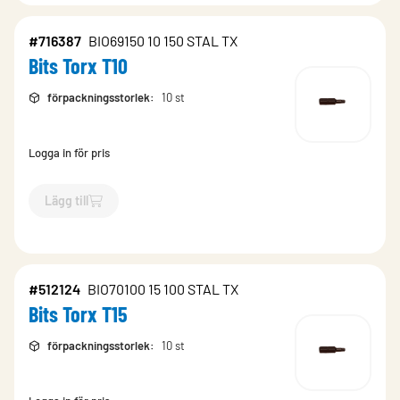
#716387
BIO69150 10 150 STAL TX
Bits Torx T10
förpackningsstorlek
:
10 st
Logga in för pris
Lägg till
`$
Lägg till
$
Bits Torx T10
-$
716387
`
#512124
BIO70100 15 100 STAL TX
Bits Torx T15
förpackningsstorlek
:
10 st