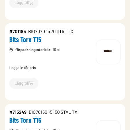
Lägg till
`$
Lägg till
$
Bits Torx T25
-$
512303
`
#701185
BIO7070 15 70 STAL TX
Bits Torx T15
förpackningsstorlek
:
10 st
Logga in för pris
Lägg till
`$
Lägg till
$
Bits Torx T15
-$
701185
`
#715249
BIO70150 15 150 STAL TX
Bits Torx T15