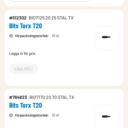
#512302
BIO7125 20 25 STAL TX
Bits Torx T20
förpackningsstorlek
:
10 st
Logga in för pris
Lägg till
`$
Lägg till
$
Bits Torx T20
-$
512302
`
#764823
BIO7170 20 70 STAL TX
Bits Torx T20
förpackningsstorlek
:
10 st