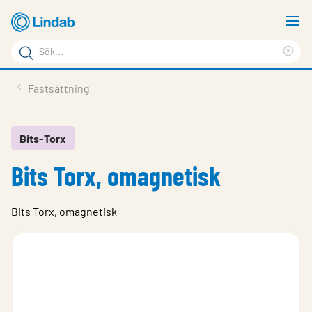
Hoppa
V
till
m
Sökord
huvudinnehållet
Ren
Sök
sök
Produkter
Fastsättning
på
Lösningar
sajten
Service & Support
Bits-Torx
Bits Torx, omagnetisk
Hållbarhet
Om Lindab
Bits Torx, omagnetisk
Kontakt
Logga in
Choose languge
Sweden