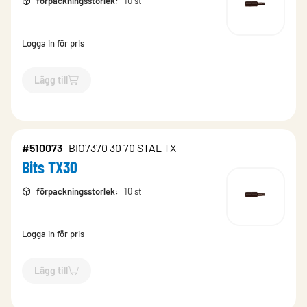
förpackningsstorlek
:
10 st
Logga in för pris
Lägg till
`$
Lägg till
$
Bits Torx T15
-$
715249
`
#510073
BIO7370 30 70 STAL TX
Bits TX30
förpackningsstorlek
:
10 st
Logga in för pris
Lägg till
`$
Lägg till
$
Bits TX30
-$
510073
`