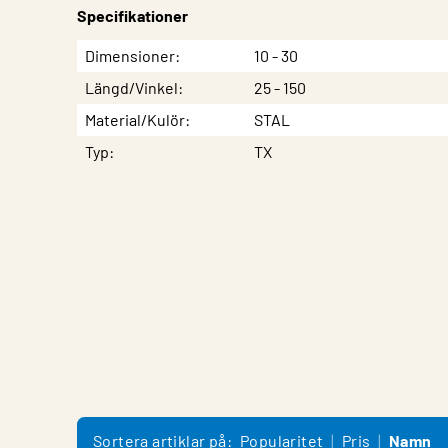
Specifikationer
Egenskap
Värde
Dimensioner
10 - 30
Längd/Vinkel
25 - 150
Material/Kulör
STAL
Typ
TX
Sortera artiklar på:
Popularitet
Pris
Namn