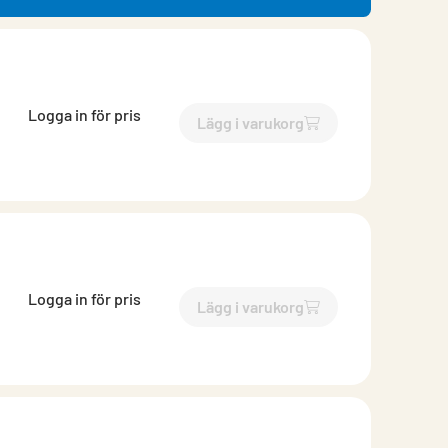
Logga in för pris
Lägg i varukorg
`$
Lägg till
$
Bits Torx T10
-$
Logga in för pris
Lägg i varukorg
`$
Lägg till
$
Bits Torx T15
-$