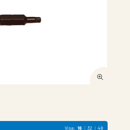
Visa:
16
32
48