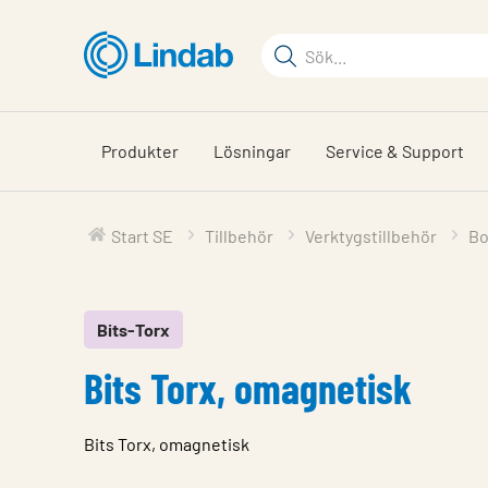
Hoppa
till
Sökord
huvudinnehållet
Sök
på
sajten
Produkter
Lösningar
Service & Support
Start SE
Tillbehör
Verktygstillbehör
Bo
Bits-Torx
Bits Torx, omagnetisk
Bits Torx, omagnetisk