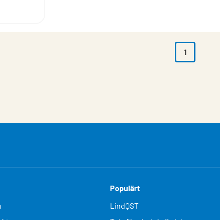
1
Populärt
n
LindQST