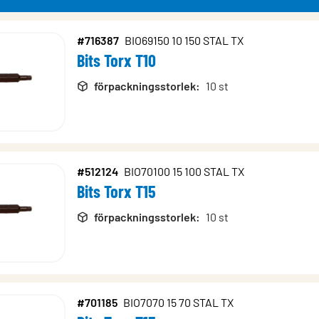
#716387
BIO69150 10 150 STAL TX
Bits Torx T10
rodukter
förpackningsstorlek
:
10 st
#512124
BIO70100 15 100 STAL TX
Bits Torx T15
förpackningsstorlek
:
10 st
#701185
BIO7070 15 70 STAL TX