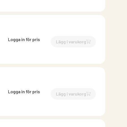
Logga in för pris
Lägg i varukorg
`$
Lägg till
$
Bits Torx T20
-$
Logga in för pris
Lägg i varukorg
`$
Lägg till
$
Bits Torx T25
-$