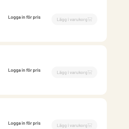
Logga in för pris
Lägg i varukorg
`$
Lägg till
$
Bits Torx T25
-$
Logga in för pris
Lägg i varukorg
`$
Lägg till
$
Bits Torx T30
-$
Logga in för pris
Lägg i varukorg
`$
Lägg till
$
Bits TX30
-$
510