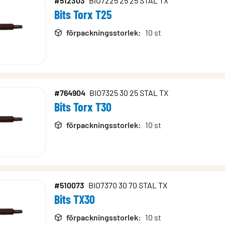
#512303
BIO7225 25 25 STAL TX
Bits Torx T25
förpackningsstorlek
:
10 st
#764904
BIO7325 30 25 STAL TX
Bits Torx T30
förpackningsstorlek
:
10 st
#510073
BIO7370 30 70 STAL TX
Bits TX30
förpackningsstorlek
:
10 st