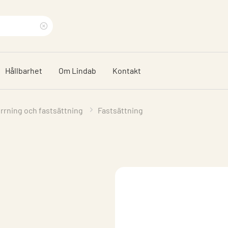
Rensa
sökfras
Hållbarhet
Om Lindab
Kontakt
rrning och fastsättning
Fastsättning