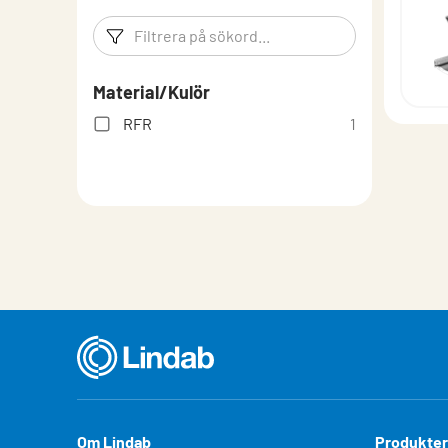
Filtreringsord
Filtrera p
Material/Kulör
RFR
1
Om Lindab
Produkter