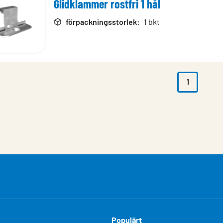
Glidklammer rostfri 1 hål
rodukter
förpackningsstorlek
:
1 bkt
1
Populärt