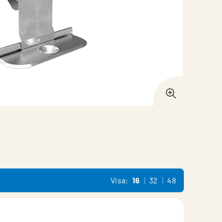
Visa:
16
32
48