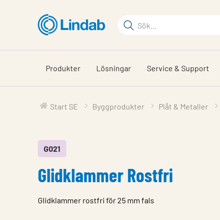
Hoppa
till
Sökord
huvudinnehållet
Sök
på
sajten
Produkter
Lösningar
Service & Support
Start SE
Byggprodukter
Plåt & Metaller
G021
Glidklammer Rostfri
Glidklammer rostfri för 25 mm fals