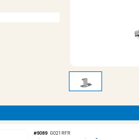
#9089
G021 RFR