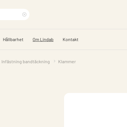
Rensa
sökfras
Hållbarhet
Om Lindab
Kontakt
Infästning bandtäckning
Klammer