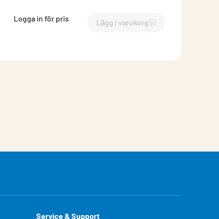
Logga in för pris
Lägg i varukorg
`$
Lägg till
$
Glidklammer rost
Service & Support