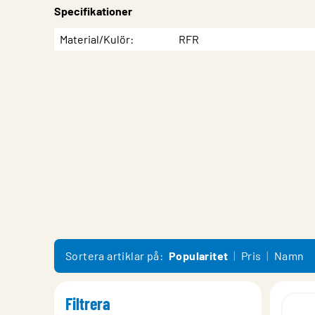
Specifikationer
Egenskap
Värde
Material/Kulör
RFR
Sortera artiklar på:
Popularitet
Pris
Namn
Filtrera