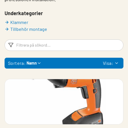
Underkategorier
Klammer
Tillbehör montage
Filtreringsord
Fi
Sortera:
Visa:
Namn