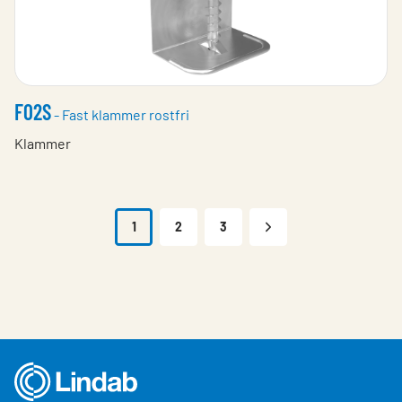
F02S
- Fast klammer rostfri
Klammer
1
2
3