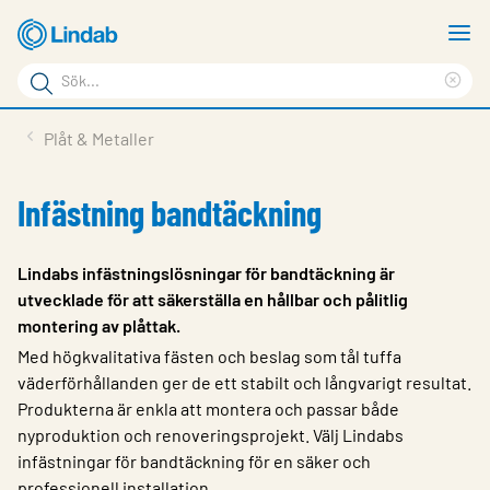
Hoppa
V
till
m
Sökord
huvudinnehållet
Ren
Sök
sök
Produkter
Plåt & Metaller
på
Lösningar
sajten
Infästning bandtäckning
Service & Support
Hållbarhet
Lindabs infästningslösningar för bandtäckning är
utvecklade för att säkerställa en hållbar och pålitlig
Om Lindab
montering av plåttak.
Kontakt
Med högkvalitativa fästen och beslag som tål tuffa
väderförhållanden ger de ett stabilt och långvarigt resultat.
Logga in
Produkterna är enkla att montera och passar både
nyproduktion och renoveringsprojekt. Välj Lindabs
Choose languge
Sweden
infästningar för bandtäckning för en säker och
professionell installation.