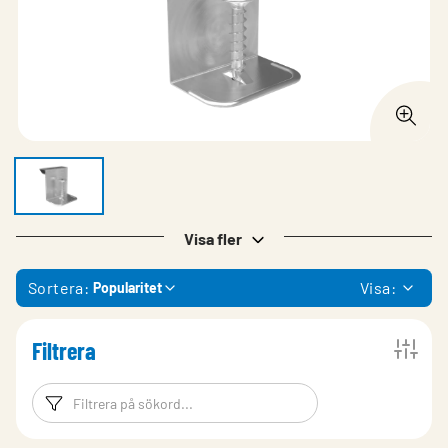
Visa fler
Sortera:
Visa:
Popularitet
Filtrera
Filtreringsord
Filtrera produk