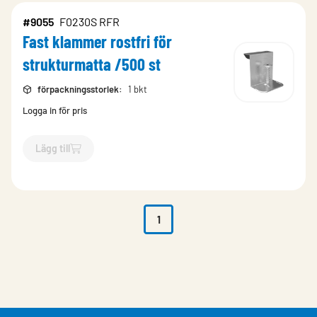
#9055
F0230S RFR
Fast klammer rostfri för
strukturmatta /500 st
förpackningsstorlek
:
1 bkt
Logga in för pris
Lägg till
`$
Lägg till
$
Fast klammer rostfri för strukturmatta /500 st
-$
1