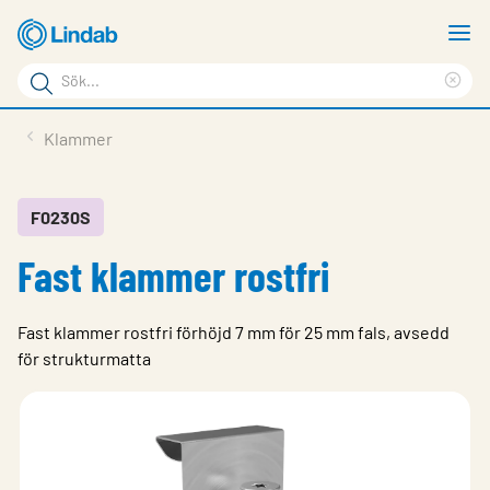
Hoppa
V
till
m
Sökord
huvudinnehållet
Ren
Sök
sök
Produkter
Klammer
på
Lösningar
sajten
Service & Support
F0230S
Fast klammer rostfri
Hållbarhet
Om Lindab
Fast klammer rostfri förhöjd 7 mm för 25 mm fals, avsedd
Kontakt
för strukturmatta
Logga in
Choose languge
Sweden