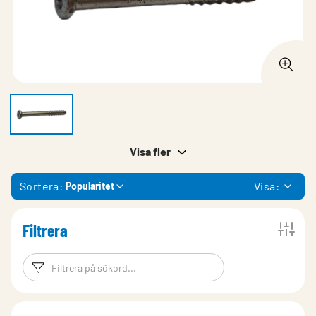
Visa fler
Sortera:
Visa:
Popularitet
Filtrera
Filtreringsord
Filtrera produk