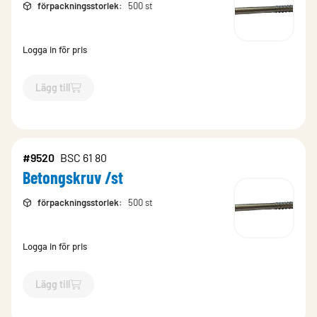
förpackningsstorlek
:
500 st
Logga in för pris
Lägg till
`$
Lägg till
$
Betongskruv /st
-$
9521
`
#9520
BSC 61 80
Betongskruv /st
förpackningsstorlek
:
500 st
Logga in för pris
Lägg till
`$
Lägg till
$
Betongskruv /st
-$
9520
`