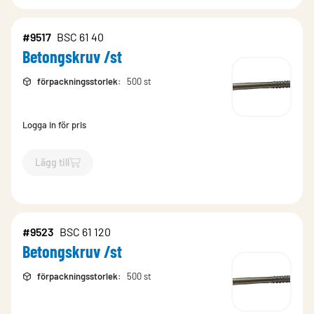
#9517
BSC 61 40
Betongskruv /st
förpackningsstorlek
:
500 st
Logga in för pris
Lägg till
`$
Lägg till
$
Betongskruv /st
-$
9517
`
#9523
BSC 61 120
Betongskruv /st
förpackningsstorlek
:
500 st