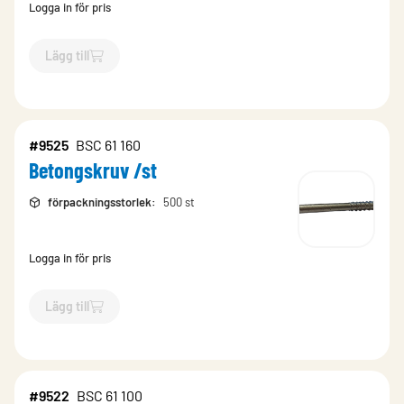
Logga in för pris
Lägg till
`$
Lägg till
$
Betongskruv /st
-$
9523
`
#9525
BSC 61 160
Betongskruv /st
förpackningsstorlek
:
500 st
Logga in för pris
Lägg till
`$
Lägg till
$
Betongskruv /st
-$
9525
`
#9522
BSC 61 100