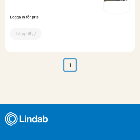
Logga in för pris
Lägg till
`$
Lägg till
$
Betongskruv /st
-$
9527
`
1