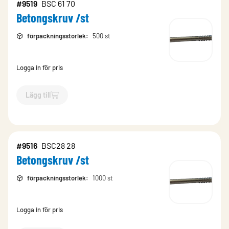
#9519
BSC 61 70
Betongskruv /st
förpackningsstorlek
:
500 st
Logga in för pris
Lägg till
`$
Lägg till
$
Betongskruv /st
-$
9519
`
#9516
BSC28 28
Betongskruv /st
förpackningsstorlek
:
1000 st
Logga in för pris