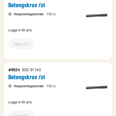
Betongskruv /st
förpackningsstorlek
:
500 st
Logga in för pris
Lägg till
`$
Lägg till
$
Betongskruv /st
-$
9522
`
#9524
BSC 61 140
Betongskruv /st
förpackningsstorlek
:
500 st
Logga in för pris
Lägg till