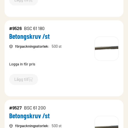
`$
Lägg till
$
Betongskruv /st
-$
9524
`
#9526
BSC 61 180
Betongskruv /st
förpackningsstorlek
:
500 st
Logga in för pris
Lägg till
`$
Lägg till
$
Betongskruv /st
-$
9526
`
#9527
BSC 61 200
Betongskruv /st
förpackningsstorlek
:
500 st