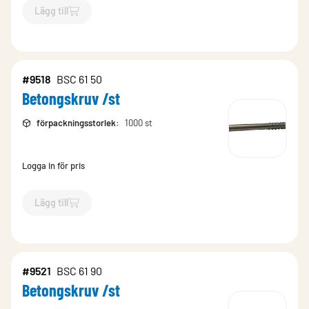
Lägg till
`$
Lägg till
$
Betongskruv /st
-$
9516
`
#9518
BSC 61 50
Betongskruv /st
förpackningsstorlek
:
1000 st
Logga in för pris
Lägg till
`$
Lägg till
$
Betongskruv /st
-$
9518
`
#9521
BSC 61 90
Betongskruv /st