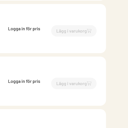
Logga in för pris
Lägg i varukorg
`$
Lägg till
$
Ändlock isoler
Logga in för pris
Lägg i varukorg
`$
Lägg till
$
Ändlock isoler