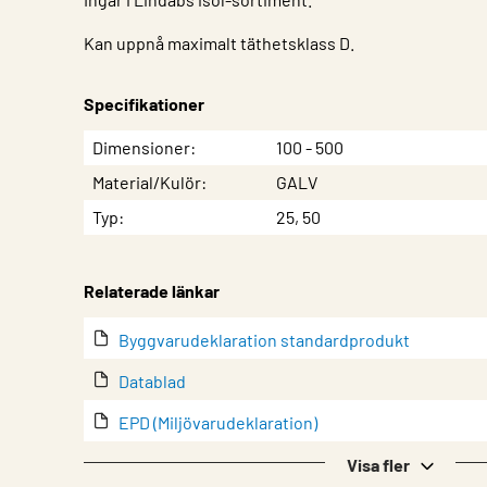
Kan uppnå maximalt täthetsklass D.
Specifikationer
Egenskap
Värde
Dimensioner
100 - 500
Material/Kulör
GALV
Typ
25, 50
Relaterade länkar
Byggvarudeklaration standardprodukt
Datablad
EPD (Miljövarudeklaration)
EPD-värden för galvaniserat stål (filtyp: .xlsx)
Visa fler