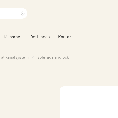
Rensa
sökfras
Hållbarhet
Om Lindab
Kontakt
erat kanalsystem
Isolerade ändlock