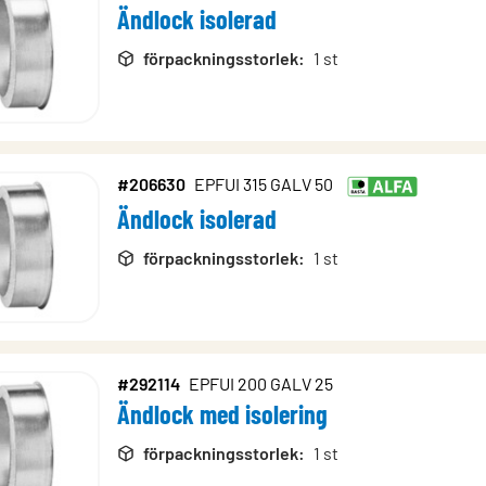
Ändlock isolerad
förpackningsstorlek
:
1 st
#206630
EPFUI 315 GALV 50
Ändlock isolerad
förpackningsstorlek
:
1 st
#292114
EPFUI 200 GALV 25
Ändlock med isolering
förpackningsstorlek
:
1 st