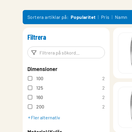
lindQST – Produktdokumentation
Montering
Sortera artiklar på:
Popularitet
Pris
Namn
Filtrera
Filtreringsord
Filtrera p
Dimensioner
100
2
125
2
160
2
200
2
Fler alternativ