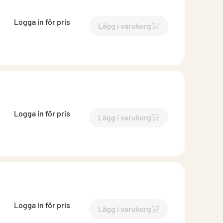
Logga in för pris
Lägg i varukorg
`$
Lägg till
$
Ändlock isoler
Logga in för pris
Lägg i varukorg
`$
Lägg till
$
Ändlock isoler
Logga in för pris
Lägg i varukorg
`$
Lägg till
$
Ändlock med is