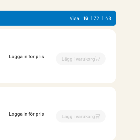
Visa:
16
32
48
Logga in för pris
Lägg i varukorg
`$
Lägg till
$
Ändlock isoler
Logga in för pris
Lägg i varukorg
`$
Lägg till
$
Ändlock isoler