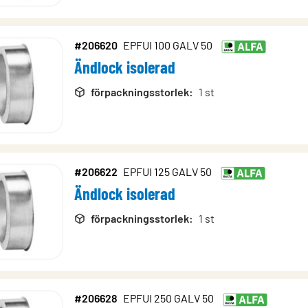
#206620
EPFUI 100 GALV 50
Ändlock isolerad
förpackningsstorlek
:
1 st
#206622
EPFUI 125 GALV 50
Ändlock isolerad
förpackningsstorlek
:
1 st
#206628
EPFUI 250 GALV 50