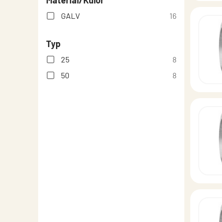
Material/Kulör
GALV
16
Typ
25
8
50
8