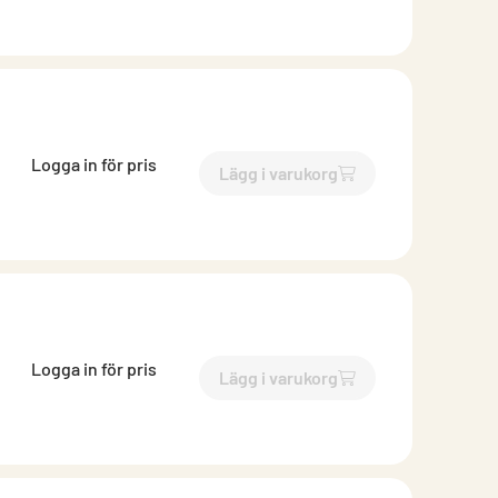
Logga in för pris
Lägg i varukorg
`$
Lägg till
$
Ändlock med is
Logga in för pris
Lägg i varukorg
`$
Lägg till
$
Ändlock med is