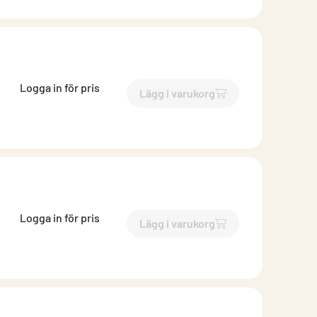
Logga in för pris
Lägg i varukorg
`$
Lägg till
$
Ändlock isoler
Logga in för pris
Lägg i varukorg
`$
Lägg till
$
Ändlock isoler