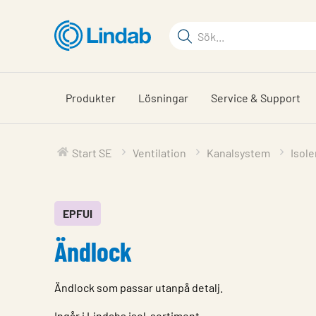
Hoppa
till
Sökord
huvudinnehållet
Sök
på
sajten
Produkter
Lösningar
Service & Support
Start SE
Ventilation
Kanalsystem
Isol
EPFUI
Ändlock
Ändlock som passar utanpå detalj.
Ingår i Lindabs isol-sortiment.