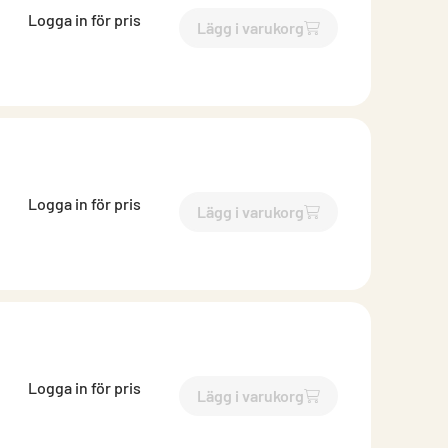
Logga in för pris
Lägg i varukorg
`$
Lägg till
$
Ändlock med is
Logga in för pris
Lägg i varukorg
`$
Lägg till
$
Ändlock med is
Logga in för pris
Lägg i varukorg
`$
Lägg till
$
Ändlock med is