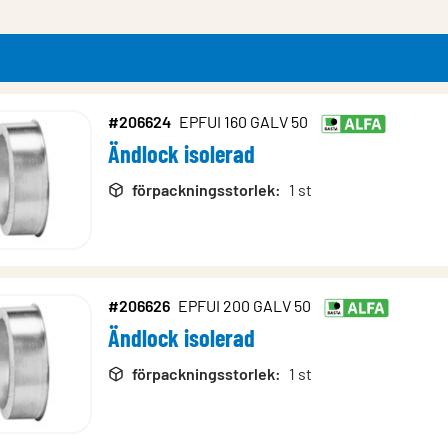
#206624
EPFUI 160 GALV 50
Ändlock isolerad
rodukter
förpackningsstorlek
:
1 st
#206626
EPFUI 200 GALV 50
Ändlock isolerad
förpackningsstorlek
:
1 st