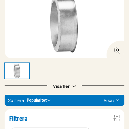
Visa fler
Sortera:
Visa:
Popularitet
Filtrera