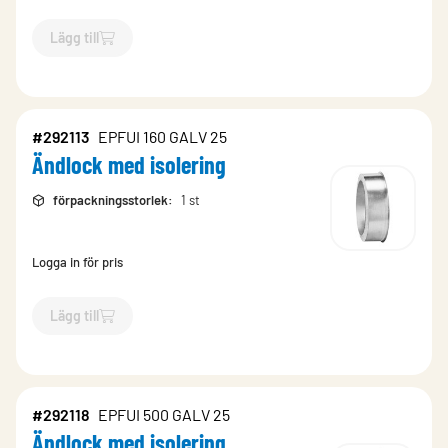
Lägg till
`$
Lägg till
$
Ändlock med isolering
-$
292117
`
#292113
EPFUI 160 GALV 25
Ändlock med isolering
förpackningsstorlek
:
1 st
Logga in för pris
Lägg till
`$
Lägg till
$
Ändlock med isolering
-$
292113
`
#292118
EPFUI 500 GALV 25
Ändlock med isolering