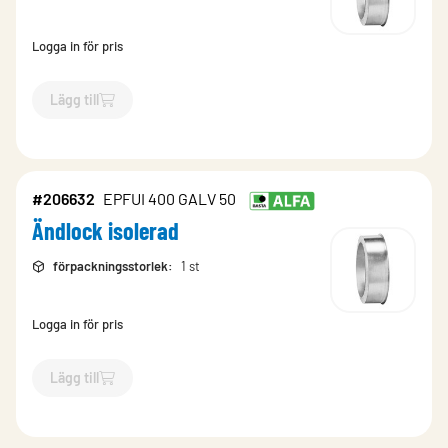
Logga in för pris
Lägg till
`$
Lägg till
$
Ändlock isolerad
-$
206626
`
#206632
EPFUI 400 GALV 50
Ändlock isolerad
förpackningsstorlek
:
1 st
Logga in för pris
Lägg till
`$
Lägg till
$
Ändlock isolerad
-$
206632
`