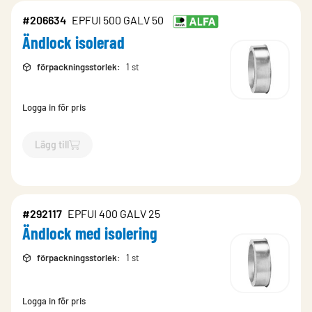
#206634
EPFUI 500 GALV 50
Ändlock isolerad
förpackningsstorlek
:
1 st
Logga in för pris
Lägg till
`$
Lägg till
$
Ändlock isolerad
-$
206634
`
#292117
EPFUI 400 GALV 25
Ändlock med isolering
förpackningsstorlek
:
1 st
Logga in för pris