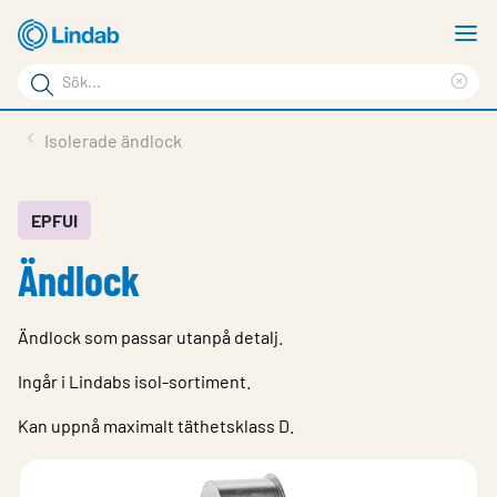
Hoppa
V
till
m
Sökord
huvudinnehållet
Ren
Sök
sök
Produkter
Isolerade ändlock
på
Lösningar
sajten
Service & Support
EPFUI
Ändlock
Hållbarhet
Om Lindab
Ändlock som passar utanpå detalj.
Kontakt
Ingår i Lindabs isol-sortiment.
Logga in
Kan uppnå maximalt täthetsklass D.
Choose languge
Sweden