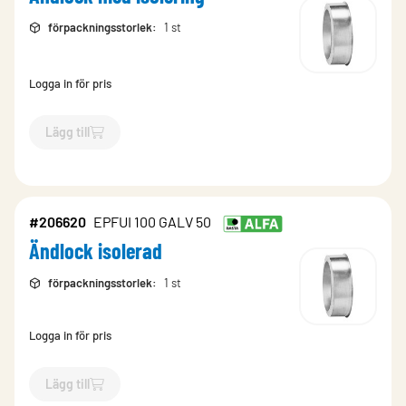
förpackningsstorlek
:
1 st
Logga in för pris
Lägg till
`$
Lägg till
$
Ändlock med isolering
-$
292118
`
#206620
EPFUI 100 GALV 50
Ändlock isolerad
förpackningsstorlek
:
1 st
Logga in för pris
Lägg till
`$
Lägg till
$
Ändlock isolerad
-$
206620
`