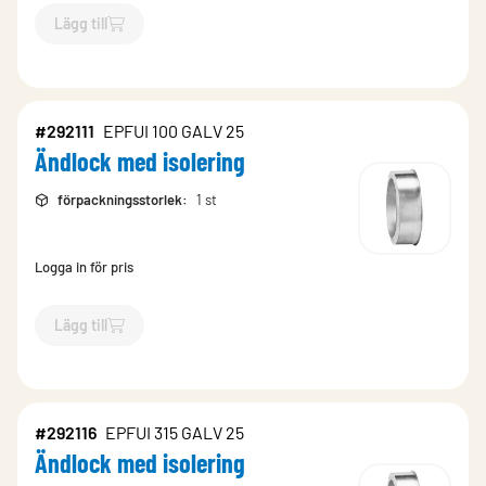
Lägg till
`$
Lägg till
$
Ändlock med isolering
-$
292115
`
#292111
EPFUI 100 GALV 25
Ändlock med isolering
förpackningsstorlek
:
1 st
Logga in för pris
Lägg till
`$
Lägg till
$
Ändlock med isolering
-$
292111
`
#292116
EPFUI 315 GALV 25
Ändlock med isolering