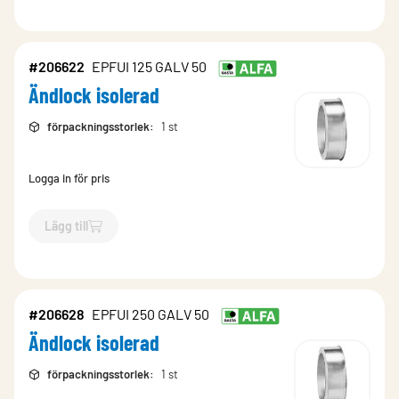
#206622
EPFUI 125 GALV 50
Ändlock isolerad
förpackningsstorlek
:
1 st
Logga in för pris
Lägg till
`$
Lägg till
$
Ändlock isolerad
-$
206622
`
#206628
EPFUI 250 GALV 50
Ändlock isolerad
förpackningsstorlek
:
1 st