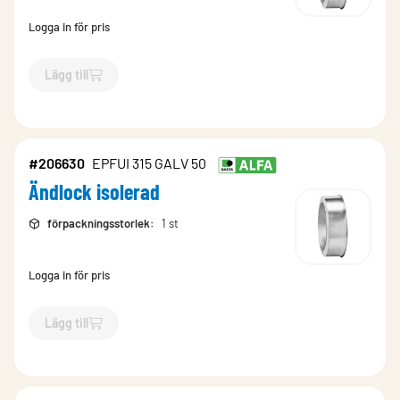
Logga in för pris
Lägg till
`$
Lägg till
$
Ändlock isolerad
-$
206628
`
#206630
EPFUI 315 GALV 50
Ändlock isolerad
förpackningsstorlek
:
1 st
Logga in för pris
Lägg till
`$
Lägg till
$
Ändlock isolerad
-$
206630
`