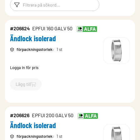
Filtreringsord
Filtrera produk
#206624
EPFUI 160 GALV 50
Ändlock isolerad
förpackningsstorlek
:
1 st
Logga in för pris
Lägg till
`$
Lägg till
$
Ändlock isolerad
-$
206624
`
#206626
EPFUI 200 GALV 50
Ändlock isolerad
förpackningsstorlek
:
1 st