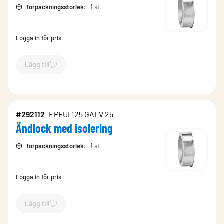
förpackningsstorlek
:
1 st
Logga in för pris
Lägg till
`$
Lägg till
$
Ändlock med isolering
-$
292116
`
#292112
EPFUI 125 GALV 25
Ändlock med isolering
förpackningsstorlek
:
1 st
Logga in för pris
Lägg till
`$
Lägg till
$
Ändlock med isolering
-$
292112
`