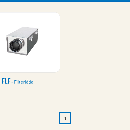
 FLF
- Filterlåda
1