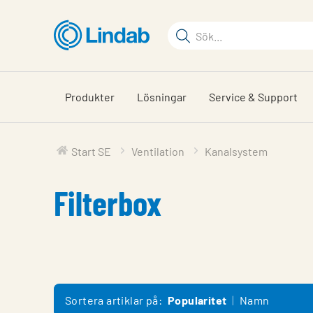
Hoppa
till
Sökord
huvudinnehållet
Sök
på
sajten
Produkter
Lösningar
Service & Support
Start SE
Ventilation
Kanalsystem
Filterbox
Sortera artiklar på:
Popularitet
Namn