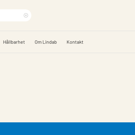
Rensa
sökfras
Hållbarhet
Om Lindab
Kontakt