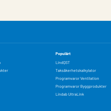
Populärt
n
LindQST
kter
Taksäkerhetskalkylator
Programvaror Ventilation
Programvaror Byggprodukter
Lindab UltraLink