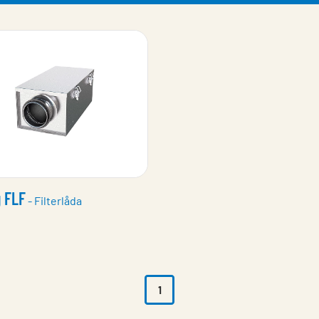
 FLF
- Filterlåda
1