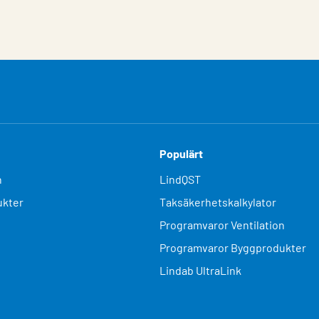
Populärt
n
LindQST
kter
Taksäkerhetskalkylator
Programvaror Ventilation
Programvaror Byggprodukter
Lindab UltraLink