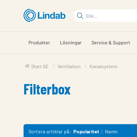
Hoppa
till
Sökord
huvudinnehållet
Sök
på
sajten
Produkter
Lösningar
Service & Support
Start SE
Ventilation
Kanalsystem
Filterbox
Sortera artiklar på:
Popularitet
Namn