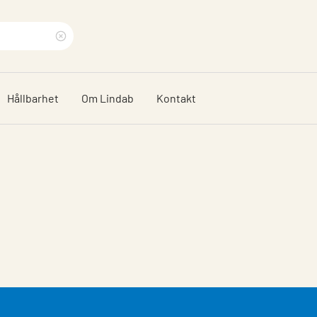
Rensa
sökfras
Hållbarhet
Om Lindab
Kontakt