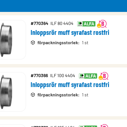
#770364
ILF 80 4404
Inloppsrör muff syrafast rostfri
rodukter
förpackningsstorlek
:
1 st
#770366
ILF 100 4404
Inloppsrör muff syrafast rostfri
förpackningsstorlek
:
1 st