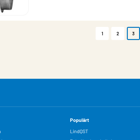
1
2
3
Populärt
n
LindQST