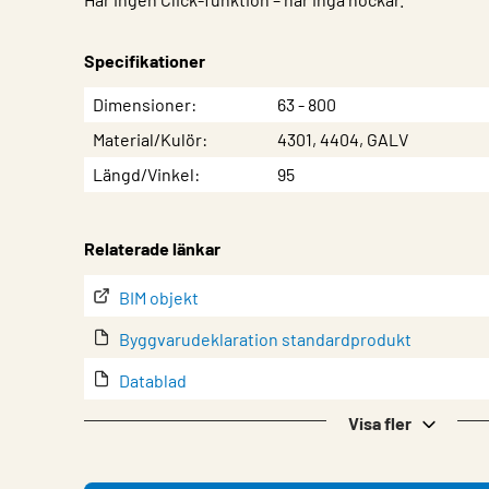
Specifikationer
Egenskap
Värde
Dimensioner
63 - 800
Material/Kulör
4301, 4404, GALV
Längd/Vinkel
95
Relaterade länkar
BIM objekt
Byggvarudeklaration standardprodukt
Datablad
Eurovent-certifikat
Visa fler
lindQST – Produktdokumentation