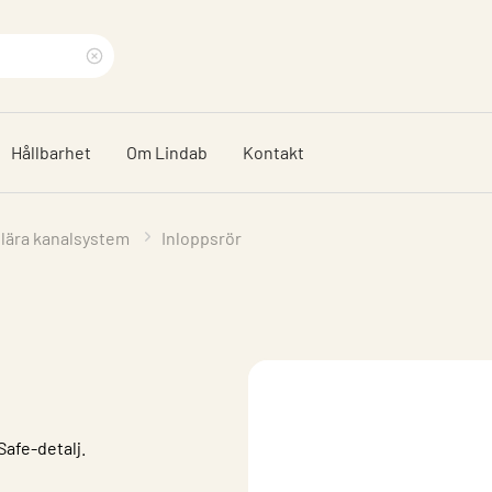
Rensa
sökfras
Hållbarhet
Om Lindab
Kontakt
ulära kanalsystem
Inloppsrör
Safe-detalj.