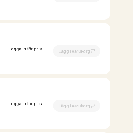
Logga in för pris
Lägg i varukorg
`$
Lägg till
$
Inloppsrör med
Logga in för pris
Lägg i varukorg
`$
Lägg till
$
Inloppsrör ven