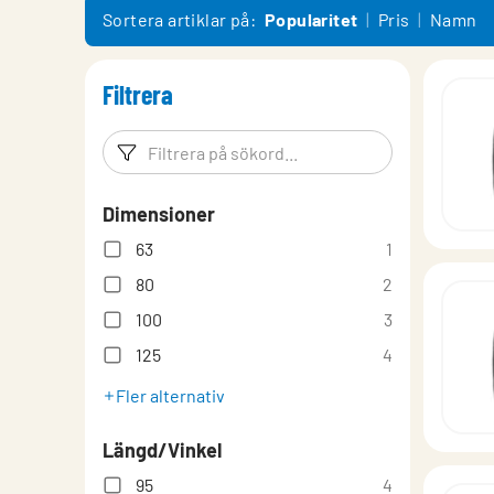
Montering
Sortera artiklar på:
Popularitet
Pris
Namn
Produktöversikt
Filtrera
Filtreringsord
Filtrera p
Dimensioner
63
1
80
2
100
3
125
4
Fler alternativ
Längd/Vinkel
95
4