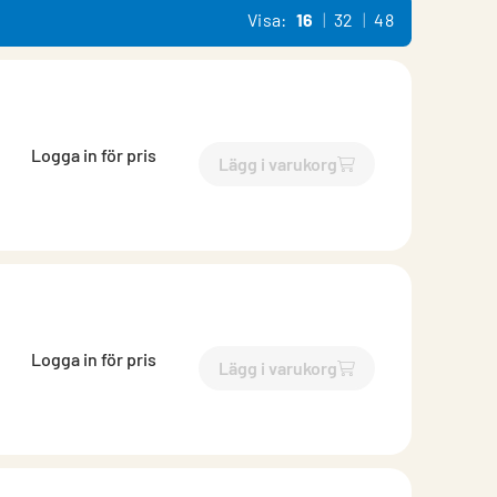
Visa:
16
32
48
Logga in för pris
Lägg i varukorg
`$
Lägg till
$
Inloppsrör med
Logga in för pris
Lägg i varukorg
`$
Lägg till
$
Inloppsrör med