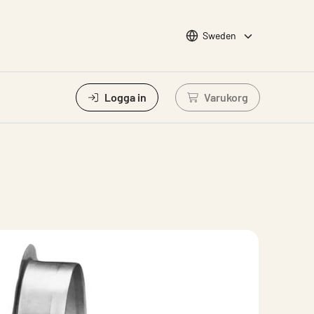
Choose languge
Sweden
Logga in
Varukorg
Logga in för att vis