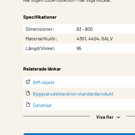
Specifikationer
Egenskap
Värde
Dimensioner
63 - 800
Material/Kulör
4301, 4404, GALV
Längd/Vinkel
95
Relaterade länkar
BIM objekt
Byggvarudeklaration standardprodukt
Datablad
Eurovent-certifikat
Visa fler
lindQST – Produktdokumentation