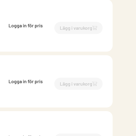
Logga in för pris
Lägg i varukorg
`$
Lägg till
$
Inloppsrör ven
Logga in för pris
Lägg i varukorg
`$
Lägg till
$
Inloppsrör med