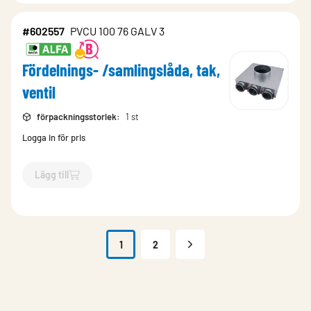
#602557
PVCU 100 76 GALV 3
Fördelnings- /samlingslåda, tak,
ventil
förpackningsstorlek
:
1 st
Logga in för pris
Lägg till
`$
Lägg till
$
Fördelnings- /samlingslåda, tak, ventil
-$
602557
1
2