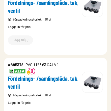
Fördelnings- /samlingslåda, tak,
ventil
förpackningsstorlek
:
10 st
Logga in för pris
Lägg till
`$
Lägg till
$
Fördelnings- /samlingslåda, tak, ventil
-$
885375
`
#885378
PVCU 125 63 GALV 1
Fördelnings- /samlingslåda, tak,
ventil
förpackningsstorlek
:
10 st
Logga in för pris