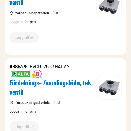
ventil
förpackningsstorlek
:
1 st
Logga in för pris
Lägg till
`$
Lägg till
$
Fördelnings- /samlingslåda, tak, ventil
-$
167528
`
#885379
PVCU 125 63 GALV 2
Fördelnings- /samlingslåda, tak,
ventil
förpackningsstorlek
:
15 st
Logga in för pris
Lägg till
`$
Lägg till
$
Fördelnings- /samlingslåda, tak, ventil
-$
885379
`