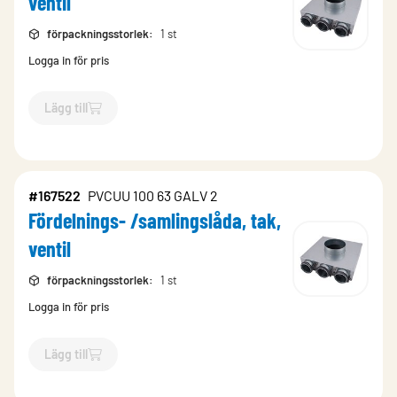
ventil
förpackningsstorlek
:
1 st
Logga in för pris
Lägg till
`$
Lägg till
$
Fördelnings- /samlingslåda, tak, ventil
-$
167525
`
#167522
PVCUU 100 63 GALV 2
Fördelnings- /samlingslåda, tak,
ventil
förpackningsstorlek
:
1 st
Logga in för pris
Lägg till
`$
Lägg till
$
Fördelnings- /samlingslåda, tak, ventil
-$
167522
`