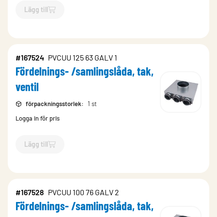
Lägg till
`$
Lägg till
$
Fördelnings- /samlingslåda, tak, ventil
-$
885378
`
#167524
PVCUU 125 63 GALV 1
Fördelnings- /samlingslåda, tak,
ventil
förpackningsstorlek
:
1 st
Logga in för pris
Lägg till
`$
Lägg till
$
Fördelnings- /samlingslåda, tak, ventil
-$
167524
`
#167528
PVCUU 100 76 GALV 2
Fördelnings- /samlingslåda, tak,