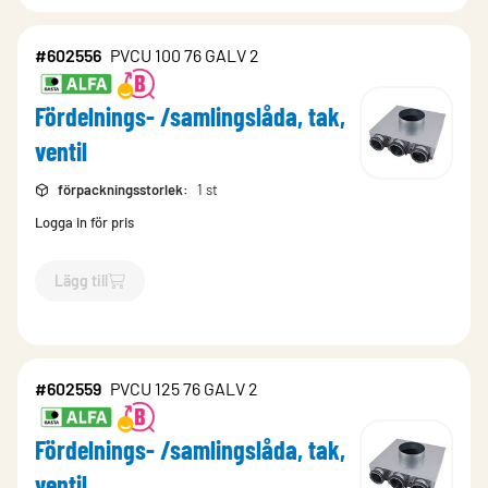
#602556
PVCU 100 76 GALV 2
Fördelnings- /samlingslåda, tak,
ventil
förpackningsstorlek
:
1 st
Logga in för pris
Lägg till
`$
Lägg till
$
Fördelnings- /samlingslåda, tak, ventil
-$
602556
#602559
PVCU 125 76 GALV 2
Fördelnings- /samlingslåda, tak,
ventil