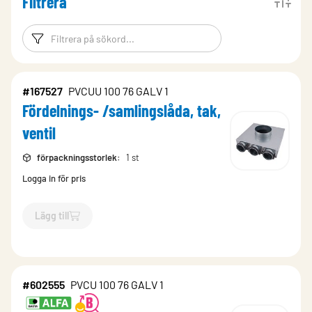
Filtrera
Filtreringsord
Filtrera produk
#167527
PVCUU 100 76 GALV 1
Fördelnings- /samlingslåda, tak,
ventil
förpackningsstorlek
:
1 st
Logga in för pris
Lägg till
`$
Lägg till
$
Fördelnings- /samlingslåda, tak, ventil
-$
167527
`
#602555
PVCU 100 76 GALV 1