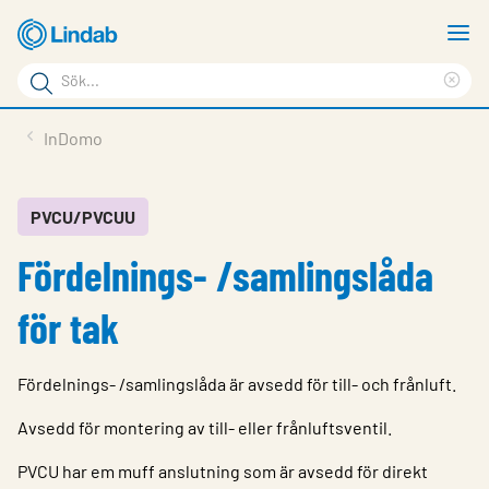
Hoppa
V
till
m
Sökord
huvudinnehållet
Ren
Sök
sök
Produkter
InDomo
på
Lösningar
sajten
Service & Support
PVCU/PVCUU
Fördelnings- /samlingslåda
Hållbarhet
Om Lindab
för tak
Kontakt
Fördelnings- /samlingslåda är avsedd för till- och frånluft.
Logga in
Avsedd för montering av till- eller frånluftsventil.
Choose languge
Sweden
PVCU har em muff anslutning som är avsedd för direkt