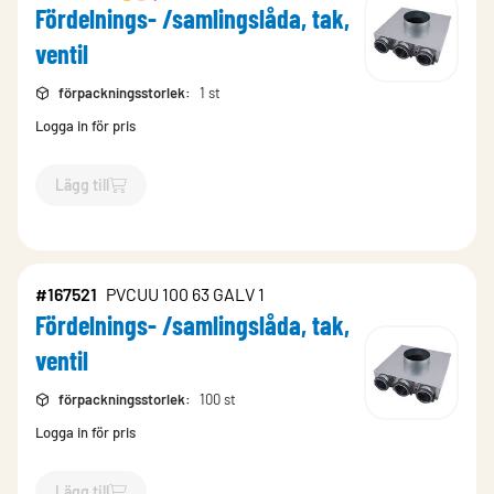
Fördelnings- /samlingslåda, tak,
ventil
förpackningsstorlek
:
1 st
Logga in för pris
Lägg till
`$
Lägg till
$
Fördelnings- /samlingslåda, tak, ventil
-$
602555
#167521
PVCUU 100 63 GALV 1
Fördelnings- /samlingslåda, tak,
ventil
förpackningsstorlek
:
100 st
Logga in för pris
Lägg till