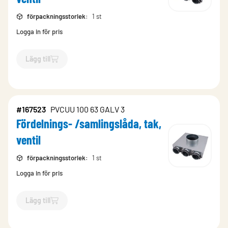
förpackningsstorlek
:
1 st
Logga in för pris
Lägg till
`$
Lägg till
$
Fördelnings- /samlingslåda, tak, ventil
-$
602559
#167523
PVCUU 100 63 GALV 3
Fördelnings- /samlingslåda, tak,
ventil
förpackningsstorlek
:
1 st
Logga in för pris
Lägg till
`$
Lägg till
$
Fördelnings- /samlingslåda, tak, ventil
-$
167523
`