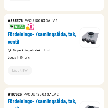
#885376
PVCU 100 63 GALV 2
Fördelnings- /samlingslåda, tak,
ventil
förpackningsstorlek
:
15 st
Logga in för pris
Lägg till
`$
Lägg till
$
Fördelnings- /samlingslåda, tak, ventil
-$
885376
`
#167525
PVCUU 125 63 GALV 2
Fördelnings- /samlingslåda, tak,