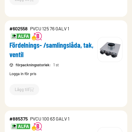
`$
Lägg till
$
Fördelnings- /samlingslåda, tak, ventil
-$
167521
`
#602558
PVCU 125 76 GALV 1
Fördelnings- /samlingslåda, tak,
ventil
förpackningsstorlek
:
1 st
Logga in för pris
Lägg till
`$
Lägg till
$
Fördelnings- /samlingslåda, tak, ventil
-$
602558
#885375
PVCU 100 63 GALV 1