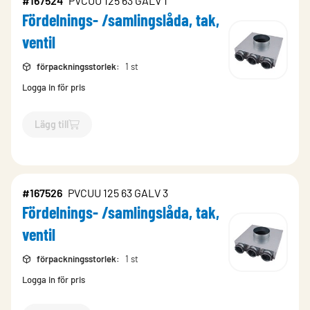
#167524
PVCUU 125 63 GALV 1
Fördelnings- /samlingslåda, tak,
ventil
förpackningsstorlek
:
1 st
Logga in för pris
Lägg till
`$
Lägg till
$
Fördelnings- /samlingslåda, tak, ventil
-$
167524
`
#167526
PVCUU 125 63 GALV 3
Fördelnings- /samlingslåda, tak,
ventil
förpackningsstorlek
:
1 st
Logga in för pris