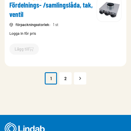
Fördelnings- /samlingslåda, tak,
ventil
förpackningsstorlek
:
1 st
Logga in för pris
Lägg till
`$
Lägg till
$
Fördelnings- /samlingslåda, tak, ventil
-$
602555
1
2