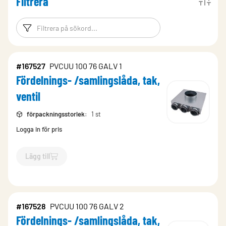
Filtrera
Filtreringsord
Filtrera produk
#167527
PVCUU 100 76 GALV 1
Fördelnings- /samlingslåda, tak,
ventil
förpackningsstorlek
:
1 st
Logga in för pris
Lägg till
`$
Lägg till
$
Fördelnings- /samlingslåda, tak, ventil
-$
167527
`
#167528
PVCUU 100 76 GALV 2
Fördelnings- /samlingslåda, tak,