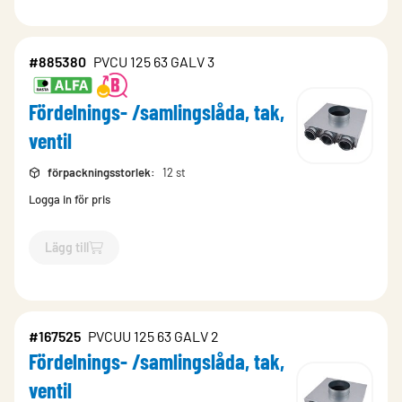
#885380
PVCU 125 63 GALV 3
Fördelnings- /samlingslåda, tak,
ventil
förpackningsstorlek
:
12 st
Logga in för pris
Lägg till
`$
Lägg till
$
Fördelnings- /samlingslåda, tak, ventil
-$
885380
#167525
PVCUU 125 63 GALV 2
Fördelnings- /samlingslåda, tak,
ventil