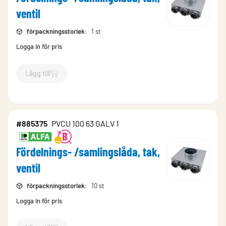
ventil
förpackningsstorlek
:
1 st
Logga in för pris
Lägg till
`$
Lägg till
$
Fördelnings- /samlingslåda, tak, ventil
-$
607824
#885375
PVCU 100 63 GALV 1
Fördelnings- /samlingslåda, tak,
ventil
förpackningsstorlek
:
10 st
Logga in för pris