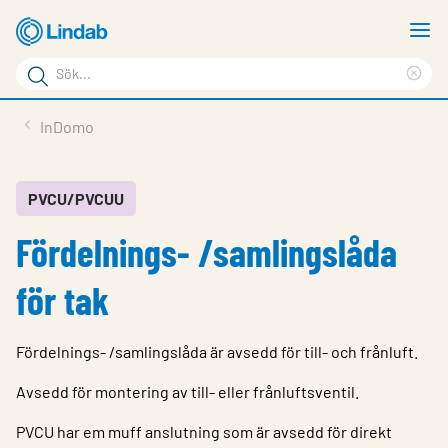
Hoppa
V
till
m
Sökord
huvudinnehållet
Ren
Sök
sök
Produkter
InDomo
på
Lösningar
sajten
Service & Support
PVCU/PVCUU
Fördelnings- /samlingslåda
Hållbarhet
Om Lindab
för tak
Kontakt
Fördelnings- /samlingslåda är avsedd för till- och frånluft.
Logga in
Avsedd för montering av till- eller frånluftsventil.
Choose languge
Sweden
PVCU har em muff anslutning som är avsedd för direkt