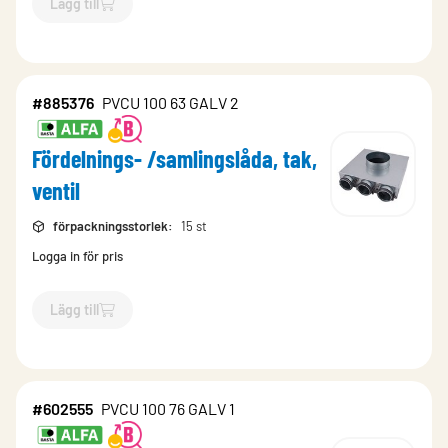
Lägg till
`$
Lägg till
$
Fördelnings- /samlingslåda, tak, ventil
-$
885375
`
#885376
PVCU 100 63 GALV 2
Fördelnings- /samlingslåda, tak,
ventil
förpackningsstorlek
:
15 st
Logga in för pris
Lägg till
`$
Lägg till
$
Fördelnings- /samlingslåda, tak, ventil
-$
885376
`
#602555
PVCU 100 76 GALV 1