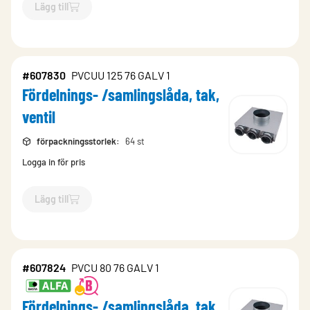
Lägg till
`$
Lägg till
$
Fördelnings- /samlingslåda, tak, ventil
-$
167526
`
#607830
PVCUU 125 76 GALV 1
Fördelnings- /samlingslåda, tak,
ventil
förpackningsstorlek
:
64 st
Logga in för pris
Lägg till
`$
Lägg till
$
Fördelnings- /samlingslåda, tak, ventil
-$
607830
#607824
PVCU 80 76 GALV 1
Fördelnings- /samlingslåda, tak,