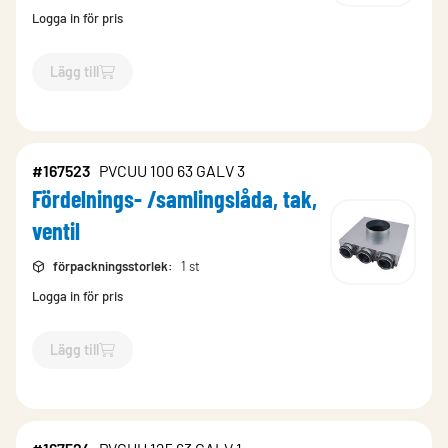
Logga in för pris
Lägg till
`$
Lägg till
$
Fördelnings- /samlingslåda, tak, ventil
-$
167522
`
#167523
PVCUU 100 63 GALV 3
Fördelnings- /samlingslåda, tak,
ventil
förpackningsstorlek
:
1 st
Logga in för pris
Lägg till
`$
Lägg till
$
Fördelnings- /samlingslåda, tak, ventil
-$
167523
`