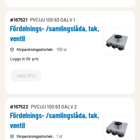
#167521
PVCUU 100 63 GALV 1
Fördelnings- /samlingslåda, tak,
ventil
förpackningsstorlek
:
100 st
Logga in för pris
Lägg till
`$
Lägg till
$
Fördelnings- /samlingslåda, tak, ventil
-$
167521
`
#167522
PVCUU 100 63 GALV 2
Fördelnings- /samlingslåda, tak,
ventil
förpackningsstorlek
:
1 st