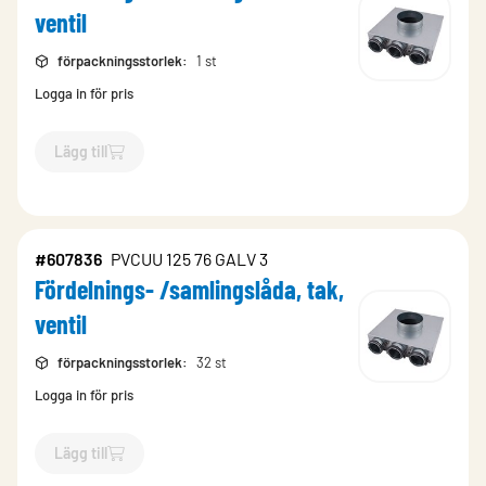
ventil
förpackningsstorlek
:
1 st
Logga in för pris
Lägg till
`$
Lägg till
$
Fördelnings- /samlingslåda, tak, ventil
-$
167528
`
#607836
PVCUU 125 76 GALV 3
Fördelnings- /samlingslåda, tak,
ventil
förpackningsstorlek
:
32 st
Logga in för pris
Lägg till
`$
Lägg till
$
Fördelnings- /samlingslåda, tak, ventil
-$
607836