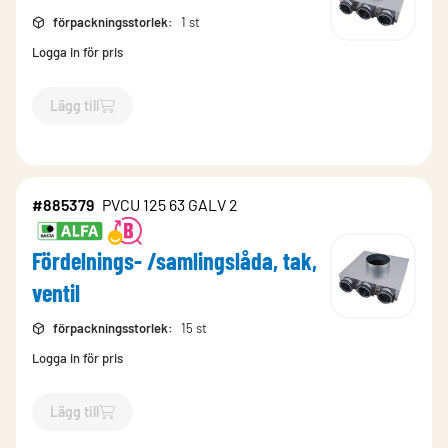
förpackningsstorlek
:
1 st
Logga in för pris
Lägg till
`$
Lägg till
$
Fördelnings- /samlingslåda, tak, ventil
-$
167525
`
#885379
PVCU 125 63 GALV 2
Fördelnings- /samlingslåda, tak,
ventil
förpackningsstorlek
:
15 st
Logga in för pris
Lägg till
`$
Lägg till
$
Fördelnings- /samlingslåda, tak, ventil
-$
885379
`