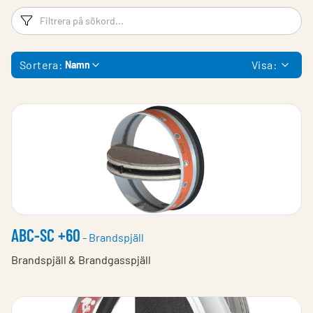
Filtreringsord
Fi
Sortera:
Visa:
Namn
ABC-SC +60
- Brandspjäll
Brandspjäll & Brandgasspjäll