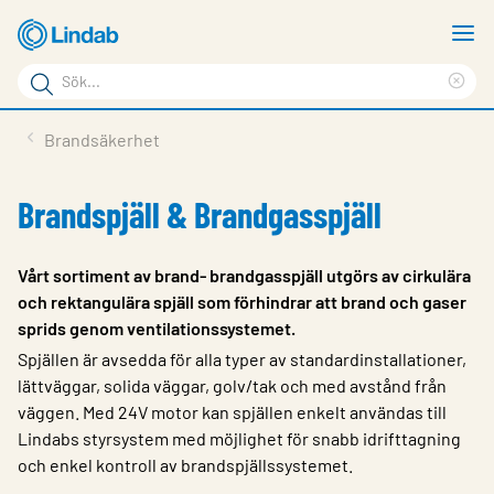
Hoppa
V
till
m
Sökord
huvudinnehållet
Ren
Sök
sök
Produkter
Brandsäkerhet
på
Lösningar
sajten
Brandspjäll & Brandgasspjäll
Service & Support
Hållbarhet
Vårt sortiment av brand- brandgasspjäll utgörs av cirkulära
och rektangulära spjäll som förhindrar att brand och gaser
Om Lindab
sprids genom ventilationssystemet.
Kontakt
Spjällen är avsedda för alla typer av standardinstallationer,
lättväggar, solida väggar, golv/tak och med avstånd från
Logga in
väggen. Med 24V motor kan spjällen enkelt användas till
Lindabs styrsystem med möjlighet för snabb idrifttagning
Choose languge
Sweden
och enkel kontroll av brandspjällssystemet.