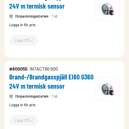
24V m termisk sensor
förpackningsstorlek
:
1 st
Logga in för pris
Lägg till
`$
Lägg till
$
Brand-/Brandgasspjäll EI60 G340 24V m termis
#800055
INTACT60 500
Brand-/Brandgasspjäll EI60 G360
24V m termisk sensor
förpackningsstorlek
:
1 st
Logga in för pris
Lägg till
`$
Lägg till
$
Brand-/Brandgasspjäll EI60 G360 24V m termis