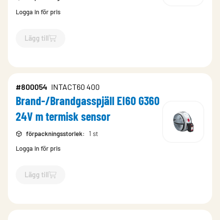
Logga in för pris
Lägg till
`$
Lägg till
$
Brand-/Brandgasspjäll EI60 G340 24V m termis
#800054
INTACT60 400
Brand-/Brandgasspjäll EI60 G360
24V m termisk sensor
förpackningsstorlek
:
1 st
Logga in för pris
Lägg till
`$
Lägg till
$
Brand-/Brandgasspjäll EI60 G360 24V m termis