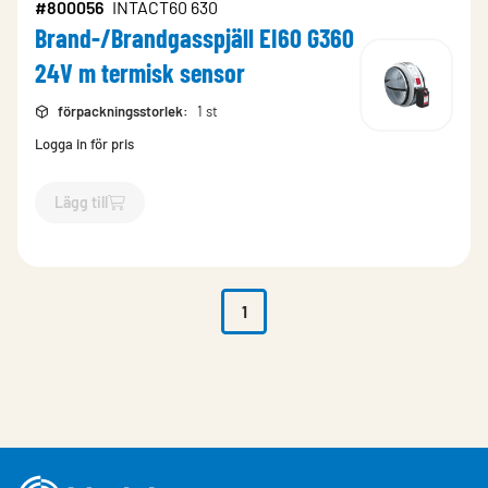
#800056
INTACT60 630
Brand-/Brandgasspjäll EI60 G360
24V m termisk sensor
förpackningsstorlek
:
1 st
Logga in för pris
Lägg till
`$
Lägg till
$
Brand-/Brandgasspjäll EI60 G360 24V m termis
1