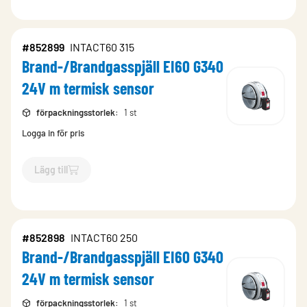
#852899
INTACT60 315
Brand-/Brandgasspjäll EI60 G340
24V m termisk sensor
förpackningsstorlek
:
1 st
Logga in för pris
Lägg till
`$
Lägg till
$
Brand-/Brandgasspjäll EI60 G340 24V m termis
#852898
INTACT60 250
Brand-/Brandgasspjäll EI60 G340
24V m termisk sensor
förpackningsstorlek
:
1 st