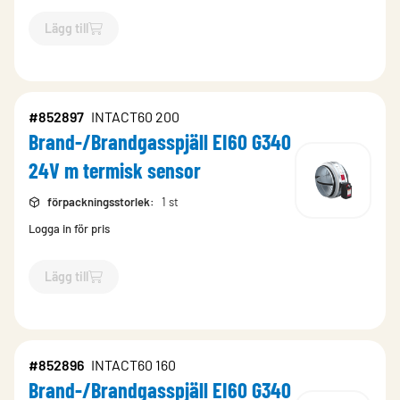
Lägg till
`$
Lägg till
$
Brand-/Brandgasspjäll EI60 G340 24V m termis
#852897
INTACT60 200
Brand-/Brandgasspjäll EI60 G340
24V m termisk sensor
förpackningsstorlek
:
1 st
Logga in för pris
Lägg till
`$
Lägg till
$
Brand-/Brandgasspjäll EI60 G340 24V m termis
#852896
INTACT60 160
Brand-/Brandgasspjäll EI60 G340