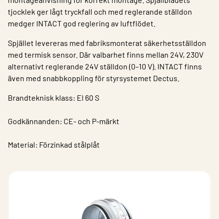
tjocklek ger lågt tryckfall och med reglerande ställdon
medger INTACT god reglering av luftflödet.
Spjället levereras med fabriksmonterat säkerhetsställdon
med termisk sensor. Där valbarhet finns mellan 24V, 230V
alternativt reglerande 24V ställdon (0–10 V). INTACT finns
även med snabbkoppling för styrsystemet Dectus.
Brandteknisk klass: EI 60 S
Godkännanden: CE- och P-märkt
Material: Förzinkad stålplåt