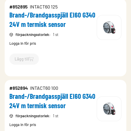
#852895
INTACT60 125
Brand-/Brandgasspjäll EI60 G340
24V m termisk sensor
förpackningsstorlek
:
1 st
Logga in för pris
Lägg till
`$
Lägg till
$
Brand-/Brandgasspjäll EI60 G340 24V m termis
#852894
INTACT60 100
Brand-/Brandgasspjäll EI60 G340
24V m termisk sensor
förpackningsstorlek
:
1 st
Logga in för pris