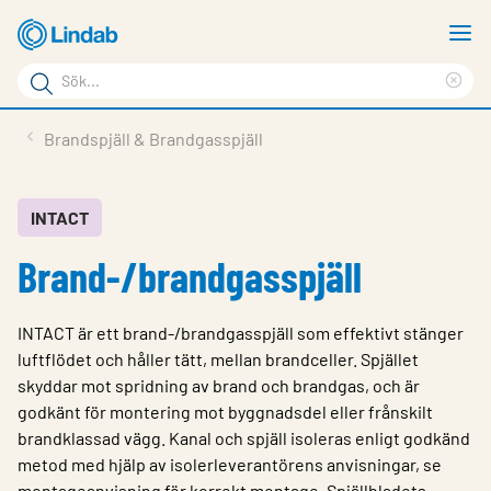
Hoppa
V
till
m
Sökord
huvudinnehållet
Ren
Sök
sök
Produkter
Brandspjäll & Brandgasspjäll
på
Lösningar
sajten
Service & Support
INTACT
Brand-/brandgasspjäll
Hållbarhet
Om Lindab
INTACT är ett brand-/brandgasspjäll som effektivt stänger
Kontakt
luftflödet och håller tätt, mellan brandceller. Spjället
skyddar mot spridning av brand och brandgas, och är
Logga in
godkänt för montering mot byggnadsdel eller frånskilt
brandklassad vägg. Kanal och spjäll isoleras enligt godkänd
Choose languge
Sweden
metod med hjälp av isolerleverantörens anvisningar, se
montageanvisning för korrekt montage. Spjällbladets