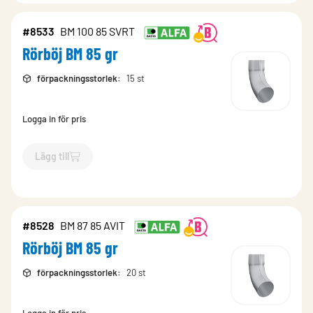
#8533
BM 100 85 SVRT
Rörböj BM 85 gr
förpackningsstorlek
:
15 st
Logga in för pris
Lägg till
`$
Lägg till
$
Rörböj BM 85 gr
-$
8533
`
#8528
BM 87 85 AVIT
Rörböj BM 85 gr
förpackningsstorlek
:
20 st