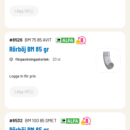
Lägg till
`$
Lägg till
$
Rörböj BM 85 gr
-$
8529
`
#8526
BM 75 85 AVIT
Rörböj BM 85 gr
förpackningsstorlek
:
20 st
Logga in för pris
Lägg till
`$
Lägg till
$
Rörböj BM 85 gr
-$
8526
`
#8532
BM 100 85 SMET
Rörböj BM 85 gr