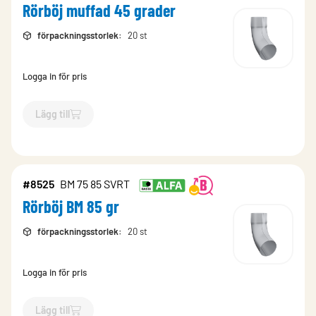
Rörböj muffad 45 grader
förpackningsstorlek
:
20 st
Logga in för pris
Lägg till
`$
Lägg till
$
Rörböj muffad 45 grader
-$
8804
`
#8525
BM 75 85 SVRT
Rörböj BM 85 gr
förpackningsstorlek
:
20 st
Logga in för pris
Lägg till