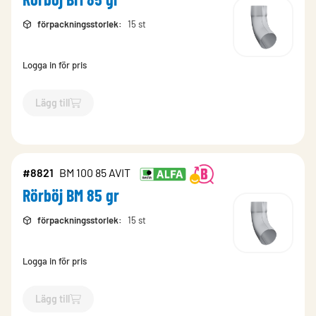
förpackningsstorlek
:
15 st
Logga in för pris
Lägg till
`$
Lägg till
$
Rörböj BM 85 gr
-$
8532
`
#8821
BM 100 85 AVIT
Rörböj BM 85 gr
förpackningsstorlek
:
15 st
Logga in för pris
Lägg till
`$
Lägg till
$
Rörböj BM 85 gr
-$
8821
`