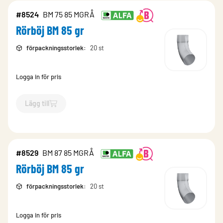
#8524
BM 75 85 MGRÅ
Rörböj BM 85 gr
förpackningsstorlek
:
20 st
Logga in för pris
Lägg till
`$
Lägg till
$
Rörböj BM 85 gr
-$
8524
`
#8529
BM 87 85 MGRÅ
Rörböj BM 85 gr
förpackningsstorlek
:
20 st
Logga in för pris