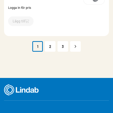
Logga in för pris
Lägg till
`$
Lägg till
$
Rörböj muffad 45 grader
-$
8801
`
1
2
3