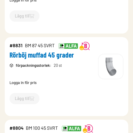
Logga in för pris
Lägg till
`$
Lägg till
$
Rörböj BM 85 gr
-$
8528
`
#8831
BM 87 45 SVRT
Rörböj muffad 45 grader
förpackningsstorlek
:
20 st
Logga in för pris
Lägg till
`$
Lägg till
$
Rörböj muffad 45 grader
-$
8831
`
#8804
BM 100 45 SVRT