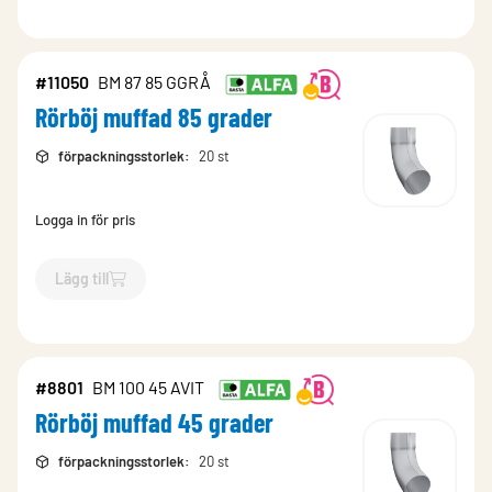
#11050
BM 87 85 GGRÅ
Rörböj muffad 85 grader
förpackningsstorlek
:
20 st
Logga in för pris
Lägg till
`$
Lägg till
$
Rörböj muffad 85 grader
-$
11050
`
#8801
BM 100 45 AVIT
Rörböj muffad 45 grader
förpackningsstorlek
:
20 st