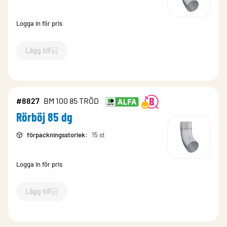
Logga in för pris
Lägg till
`$
Lägg till
$
Rörböj BM 85 gr
-$
8530
`
#8827
BM 100 85 TRÖD
Rörböj 85 dg
förpackningsstorlek
:
15 st
Logga in för pris
Lägg till
`$
Lägg till
$
Rörböj 85 dg
-$
8827
`