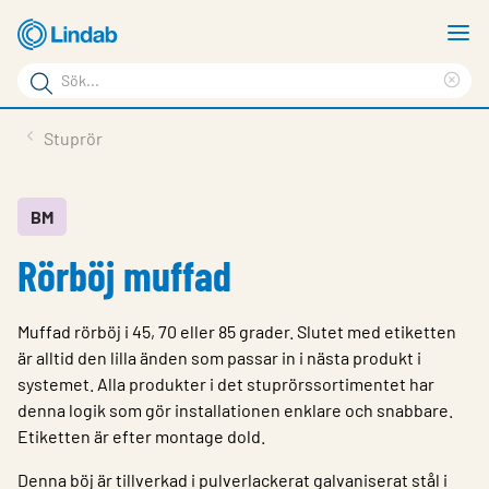
Hoppa
V
till
m
Sökord
huvudinnehållet
Ren
Sök
sök
Produkter
Stuprör
på
Lösningar
sajten
Service & Support
BM
Rörböj muffad
Hållbarhet
Om Lindab
Muffad rörböj i 45, 70 eller 85 grader. Slutet med etiketten
Kontakt
är alltid den lilla änden som passar in i nästa produkt i
systemet. Alla produkter i det stuprörssortimentet har
Logga in
denna logik som gör installationen enklare och snabbare.
Etiketten är efter montage dold.
Choose languge
Sweden
Denna böj är tillverkad i pulverlackerat galvaniserat stål i