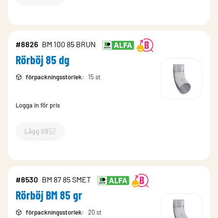
`$
Lägg till
$
Rörböj BM 85 gr
-$
8525
`
#8826
BM 100 85 BRUN
Rörböj 85 dg
förpackningsstorlek
:
15 st
Logga in för pris
Lägg till
`$
Lägg till
$
Rörböj 85 dg
-$
8826
`
#8530
BM 87 85 SMET
Rörböj BM 85 gr
förpackningsstorlek
:
20 st