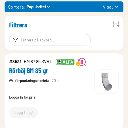
Sortera:
Visa:
Popularitet
Filtrera
Filtreringsord
Filtrera produk
#8531
BM 87 85 SVRT
Rörböj BM 85 gr
förpackningsstorlek
:
20 st
Logga in för pris
Lägg till
`$
Lägg till
$
Rörböj BM 85 gr
-$
8531
`