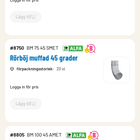
Logga in för pris
Lägg till
`$
Lägg till
$
Rörböj muffad 45 grader
-$
8751
`
#8750
BM 75 45 SMET
Rörböj muffad 45 grader
förpackningsstorlek
:
20 st
Logga in för pris
Lägg till
`$
Lägg till
$
Rörböj muffad 45 grader
-$
8750
`
#8805
BM 100 45 AMET