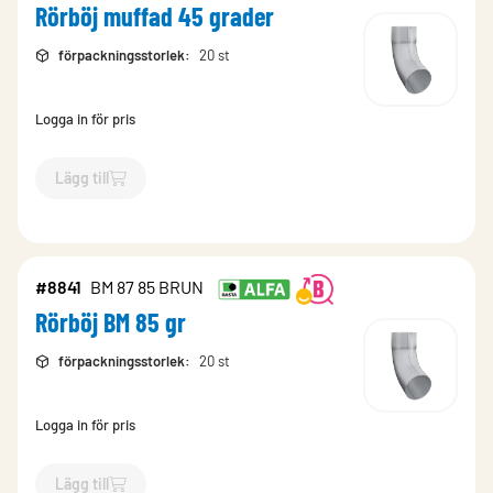
Rörböj muffad 45 grader
förpackningsstorlek
:
20 st
Logga in för pris
Lägg till
`$
Lägg till
$
Rörböj muffad 45 grader
-$
8805
`
#8841
BM 87 85 BRUN
Rörböj BM 85 gr
förpackningsstorlek
:
20 st
Logga in för pris
Lägg till