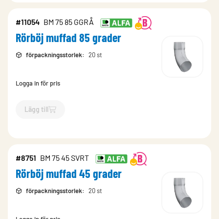
#11054
BM 75 85 GGRÅ
Rörböj muffad 85 grader
förpackningsstorlek
:
20 st
Logga in för pris
Lägg till
`$
Lägg till
$
Rörböj muffad 85 grader
-$
11054
`
#8751
BM 75 45 SVRT
Rörböj muffad 45 grader
förpackningsstorlek
:
20 st