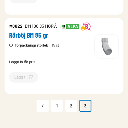
`$
Lägg till
$
Rörböj BM 85 gr
-$
8841
`
#8822
BM 100 85 MGRÅ
Rörböj BM 85 gr
förpackningsstorlek
:
15 st
Logga in för pris
Lägg till
`$
Lägg till
$
Rörböj BM 85 gr
-$
8822
`
1
2
3