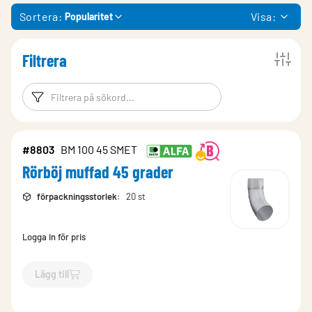
Sortera:
Visa:
Popularitet
Filtrera
Filtreringsord
Filtrera produk
#8803
BM 100 45 SMET
Rörböj muffad 45 grader
förpackningsstorlek
:
20 st
Logga in för pris
Lägg till
`$
Lägg till
$
Rörböj muffad 45 grader
-$
8803
`