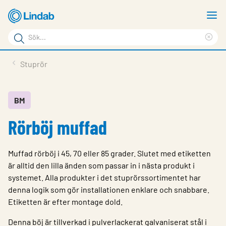
Hoppa
V
till
m
Sökord
huvudinnehållet
Ren
Sök
sök
Produkter
Stuprör
på
Lösningar
sajten
Service & Support
BM
Rörböj muffad
Hållbarhet
Om Lindab
Muffad rörböj i 45, 70 eller 85 grader. Slutet med etiketten
Kontakt
är alltid den lilla änden som passar in i nästa produkt i
systemet. Alla produkter i det stuprörssortimentet har
Logga in
denna logik som gör installationen enklare och snabbare.
Etiketten är efter montage dold.
Choose languge
Sweden
Denna böj är tillverkad i pulverlackerat galvaniserat stål i