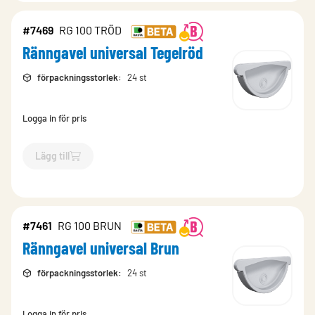
#7469
RG 100 TRÖD
Ränngavel universal Tegelröd
förpackningsstorlek
:
24 st
Logga in för pris
Lägg till
`$
Lägg till
$
Ränngavel universal Tegelröd
-$
7469
`
#7461
RG 100 BRUN
Ränngavel universal Brun
förpackningsstorlek
:
24 st
Logga in för pris