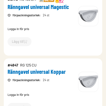
Ränngavel universal Magestic
förpackningsstorlek
:
24 st
Logga in för pris
Lägg till
`$
Lägg till
$
Ränngavel universal Magestic
-$
9775
`
#4847
RG 125 CU
Ränngavel universal Koppar
förpackningsstorlek
:
24 st
Logga in för pris