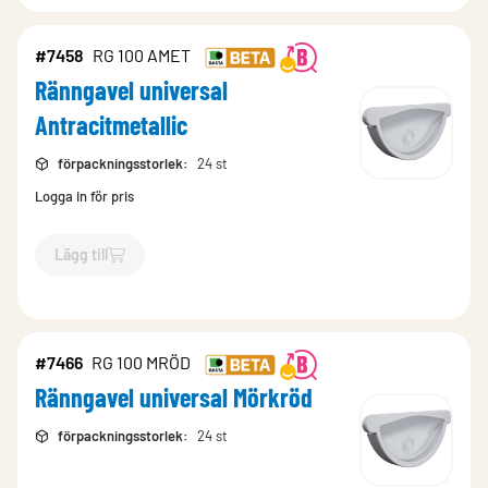
#7458
RG 100 AMET
Ränngavel universal
Antracitmetallic
förpackningsstorlek
:
24 st
Logga in för pris
Lägg till
`$
Lägg till
$
Ränngavel universal Antracitmetallic
-$
7458
`
#7466
RG 100 MRÖD
Ränngavel universal Mörkröd
förpackningsstorlek
:
24 st