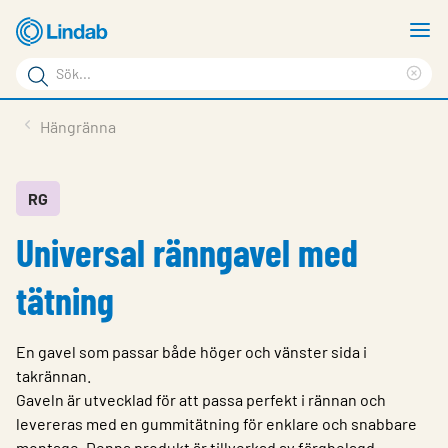
Hoppa
V
till
m
Sökord
huvudinnehållet
Ren
Sök
sök
Produkter
Hängränna
på
Lösningar
sajten
Service & Support
RG
Universal ränngavel med
Hållbarhet
Om Lindab
tätning
Kontakt
En gavel som passar både höger och vänster sida i
Logga in
takrännan.
Gaveln är utvecklad för att passa perfekt i rännan och
Choose languge
Sweden
levereras med en gummitätning för enklare och snabbare
montage. Denna produkt är tillverkad av färgbelagd