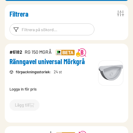
Filtrera
Filtreringsord
Filtrera produk
#6182
RG 150 MGRÅ
Ränngavel universal Mörkgrå
förpackningsstorlek
:
24 st
Logga in för pris
Lägg till
`$
Lägg till
$
Ränngavel universal Mörkgrå
-$
6182
`