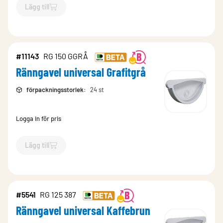
Lägg till
`$
Lägg till
$
Ränngavel universal Magestic
-$
9773
`
#11143
RG 150 GGRÅ
Ränngavel universal Grafitgrå
förpackningsstorlek
:
24 st
Logga in för pris
Lägg till
`$
Lägg till
$
Ränngavel universal Grafitgrå
-$
11143
`
#5541
RG 125 387
Ränngavel universal Kaffebrun