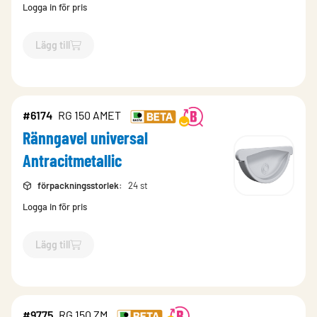
Logga in för pris
Lägg till
`$
Lägg till
$
Ränngavel universal Mörkröd
-$
7466
`
#6174
RG 150 AMET
Ränngavel universal
Antracitmetallic
förpackningsstorlek
:
24 st
Logga in för pris
Lägg till
`$
Lägg till
$
Ränngavel universal Antracitmetallic
-$
6174
`
#9775
RG 150 ZM