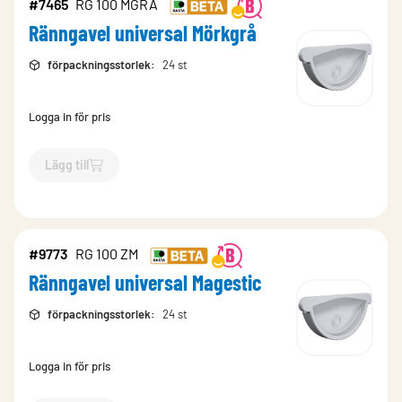
#7465
RG 100 MGRÅ
Ränngavel universal Mörkgrå
förpackningsstorlek
:
24 st
Logga in för pris
Lägg till
`$
Lägg till
$
Ränngavel universal Mörkgrå
-$
7465
`
#9773
RG 100 ZM
Ränngavel universal Magestic
förpackningsstorlek
:
24 st
Logga in för pris