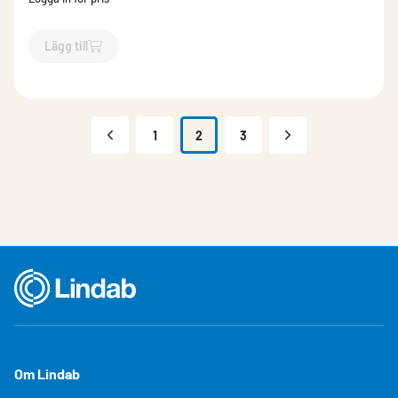
Lägg till
`$
Lägg till
$
Ränngavel universal Brun
-$
7461
`
1
2
3
Om Lindab