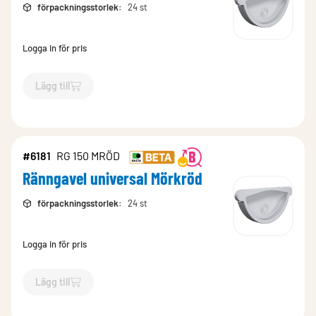
förpackningsstorlek
:
24 st
Logga in för pris
Lägg till
`$
Lägg till
$
Ränngavel universal Kaffebrun
-$
5541
`
#6181
RG 150 MRÖD
Ränngavel universal Mörkröd
förpackningsstorlek
:
24 st
Logga in för pris
Lägg till
`$
Lägg till
$
Ränngavel universal Mörkröd
-$
6181
`