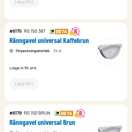
Lägg till
`$
Lägg till
$
Ränngavel universal Koppar
-$
4847
`
#6175
RG 150 387
Ränngavel universal Kaffebrun
förpackningsstorlek
:
24 st
Logga in för pris
Lägg till
`$
Lägg till
$
Ränngavel universal Kaffebrun
-$
6175
`
#6179
RG 150 BRUN
Ränngavel universal Brun