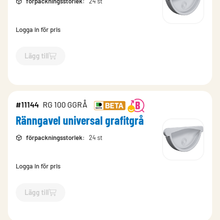
förpackningsstorlek
:
24 st
Logga in för pris
Lägg till
`$
Lägg till
$
Ränngavel universal Brun
-$
6179
`
#11144
RG 100 GGRÅ
Ränngavel universal grafitgrå
förpackningsstorlek
:
24 st
Logga in för pris
Lägg till
`$
Lägg till
$
Ränngavel universal grafitgrå
-$
11144
`