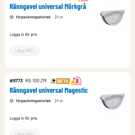
Ränngavel universal Mörkgrå
förpackningsstorlek
:
24 st
Logga in för pris
Lägg till
`$
Lägg till
$
Ränngavel universal Mörkgrå
-$
7465
`
#9773
RG 100 ZM
Ränngavel universal Magestic
förpackningsstorlek
:
24 st
Logga in för pris
Lägg till