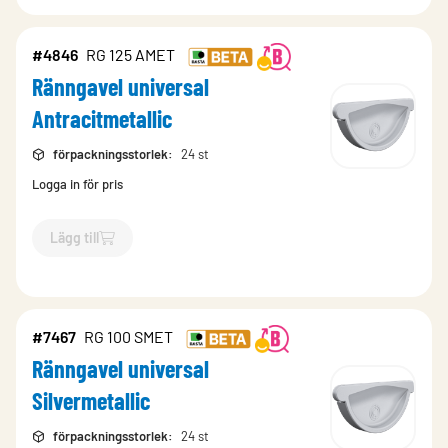
#4846
RG 125 AMET
Ränngavel universal
Antracitmetallic
förpackningsstorlek
:
24 st
Logga in för pris
Lägg till
`$
Lägg till
$
Ränngavel universal Antracitmetallic
-$
4846
`
#7467
RG 100 SMET
Ränngavel universal
Silvermetallic
förpackningsstorlek
:
24 st