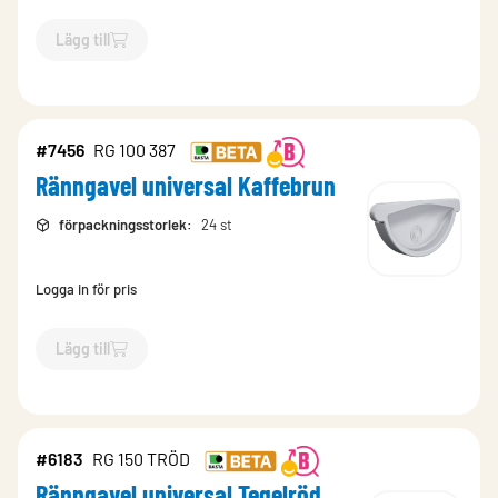
Lägg till
`$
Lägg till
$
Ränngavel universal Brun
-$
7461
`
#7456
RG 100 387
Ränngavel universal Kaffebrun
förpackningsstorlek
:
24 st
Logga in för pris
Lägg till
`$
Lägg till
$
Ränngavel universal Kaffebrun
-$
7456
`
#6183
RG 150 TRÖD
Ränngavel universal Tegelröd