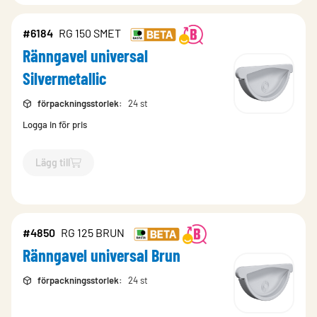
#6184
RG 150 SMET
Ränngavel universal
Silvermetallic
förpackningsstorlek
:
24 st
Logga in för pris
Lägg till
`$
Lägg till
$
Ränngavel universal Silvermetallic
-$
6184
`
#4850
RG 125 BRUN
Ränngavel universal Brun
förpackningsstorlek
:
24 st