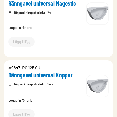
Ränngavel universal Magestic
förpackningsstorlek
:
24 st
Logga in för pris
Lägg till
`$
Lägg till
$
Ränngavel universal Magestic
-$
9775
`
#4847
RG 125 CU
Ränngavel universal Koppar
förpackningsstorlek
:
24 st
Logga in för pris
Lägg till
`$
Lägg till
$
Ränngavel universal Koppar
-$
4847
`