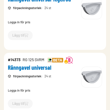
förpackningsstorlek
:
24 st
Logga in för pris
Lägg till
`$
Lägg till
$
Ränngavel universal Tegelröd
-$
6183
`
#14373
RG 125 SVRM
Ränngavel universal
förpackningsstorlek
:
24 st
Logga in för pris
Lägg till
`$
Lägg till
$
Ränngavel universal
-$
14373
`