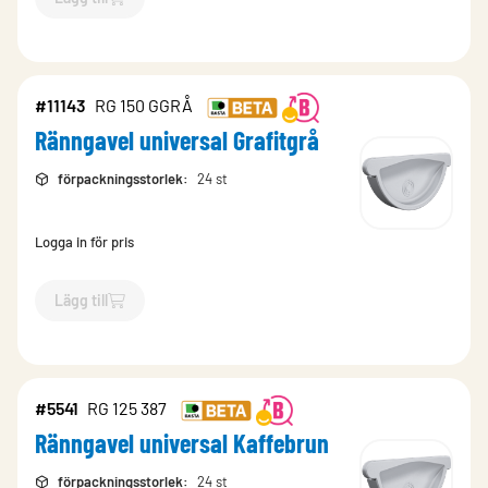
`$
Lägg till
$
Ränngavel universal Magestic
-$
9773
`
#11143
RG 150 GGRÅ
Ränngavel universal Grafitgrå
förpackningsstorlek
:
24 st
Logga in för pris
Lägg till
`$
Lägg till
$
Ränngavel universal Grafitgrå
-$
11143
`
#5541
RG 125 387
Ränngavel universal Kaffebrun
förpackningsstorlek
:
24 st