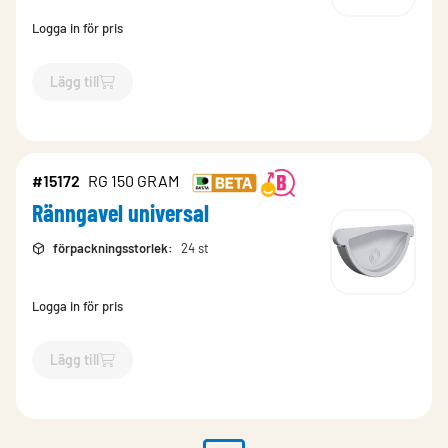
Logga in för pris
Lägg till
`$
Lägg till
$
Ränngavel universal
-$
14372
`
#15172
RG 150 GRAM
Ränngavel universal
förpackningsstorlek
:
24 st
Logga in för pris
Lägg till
`$
Lägg till
$
Ränngavel universal
-$
15172
`