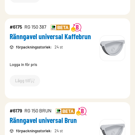
#6175
RG 150 387
Ränngavel universal Kaffebrun
förpackningsstorlek
:
24 st
Logga in för pris
Lägg till
`$
Lägg till
$
Ränngavel universal Kaffebrun
-$
6175
`
#6179
RG 150 BRUN
Ränngavel universal Brun
förpackningsstorlek
:
24 st