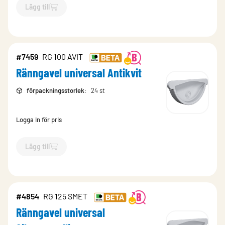
Lägg till
`$
Lägg till
$
Ränngavel universal Svart
-$
7468
`
#7459
RG 100 AVIT
Ränngavel universal Antikvit
förpackningsstorlek
:
24 st
Logga in för pris
Lägg till
`$
Lägg till
$
Ränngavel universal Antikvit
-$
7459
`
#4854
RG 125 SMET
Ränngavel universal