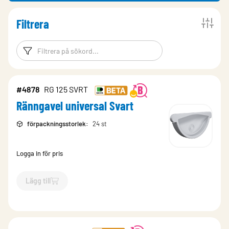
Filtrera
Filtreringsord
Filtrera produk
#4878
RG 125 SVRT
Ränngavel universal Svart
förpackningsstorlek
:
24 st
Logga in för pris
Lägg till
`$
Lägg till
$
Ränngavel universal Svart
-$
4878
`