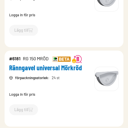
Logga in för pris
Lägg till
`$
Lägg till
$
Ränngavel universal Kaffebrun
-$
5541
`
#6181
RG 150 MRÖD
Ränngavel universal Mörkröd
förpackningsstorlek
:
24 st
Logga in för pris
Lägg till
`$
Lägg till
$
Ränngavel universal Mörkröd
-$
6181
`