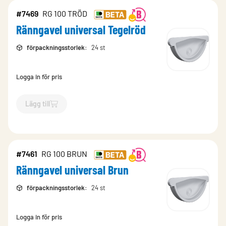
#7469
RG 100 TRÖD
Ränngavel universal Tegelröd
förpackningsstorlek
:
24 st
Logga in för pris
Lägg till
`$
Lägg till
$
Ränngavel universal Tegelröd
-$
7469
`
#7461
RG 100 BRUN
Ränngavel universal Brun
förpackningsstorlek
:
24 st
Logga in för pris