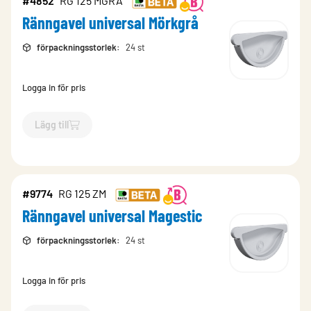
#4852
RG 125 MGRÅ
Ränngavel universal Mörkgrå
förpackningsstorlek
:
24 st
Logga in för pris
Lägg till
`$
Lägg till
$
Ränngavel universal Mörkgrå
-$
4852
`
#9774
RG 125 ZM
Ränngavel universal Magestic
förpackningsstorlek
:
24 st
Logga in för pris