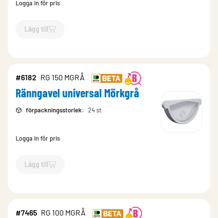
Logga in för pris
Lägg till
`$
Lägg till
$
Ränngavel universal Brun
-$
4850
`
#6182
RG 150 MGRÅ
Ränngavel universal Mörkgrå
förpackningsstorlek
:
24 st
Logga in för pris
Lägg till
`$
Lägg till
$
Ränngavel universal Mörkgrå
-$
6182
`
#7465
RG 100 MGRÅ