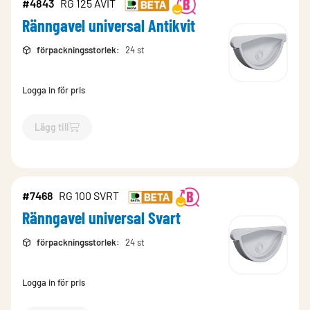
#4843
RG 125 AVIT
Ränngavel universal Antikvit
förpackningsstorlek
:
24 st
Logga in för pris
Lägg till
`$
Lägg till
$
Ränngavel universal Antikvit
-$
4843
`
#7468
RG 100 SVRT
Ränngavel universal Svart
förpackningsstorlek
:
24 st
Logga in för pris