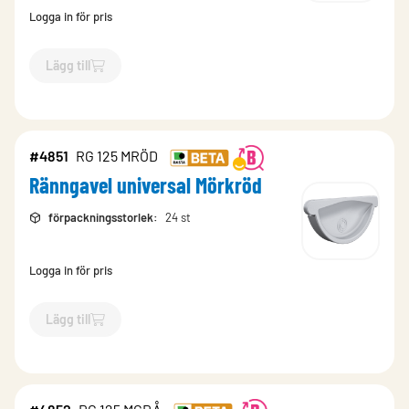
Logga in för pris
Lägg till
`$
Lägg till
$
Ränngavel universal Silvermetallic
-$
7467
`
#4851
RG 125 MRÖD
Ränngavel universal Mörkröd
förpackningsstorlek
:
24 st
Logga in för pris
Lägg till
`$
Lägg till
$
Ränngavel universal Mörkröd
-$
4851
`