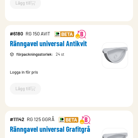
Lägg till
`$
Lägg till
$
Ränngavel universal Magestic
-$
9774
`
#6180
RG 150 AVIT
Ränngavel universal Antikvit
förpackningsstorlek
:
24 st
Logga in för pris
Lägg till
`$
Lägg till
$
Ränngavel universal Antikvit
-$
6180
`
#11142
RG 125 GGRÅ
Ränngavel universal Grafitgrå