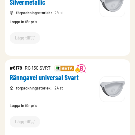
Silvermetallic
förpackningsstorlek
:
24 st
Logga in för pris
Lägg till
`$
Lägg till
$
Ränngavel universal Silvermetallic
-$
4854
`
#6178
RG 150 SVRT
Ränngavel universal Svart
förpackningsstorlek
:
24 st
Logga in för pris
Lägg till
`$
Lägg till
$
Ränngavel universal Svart
-$
6178
`