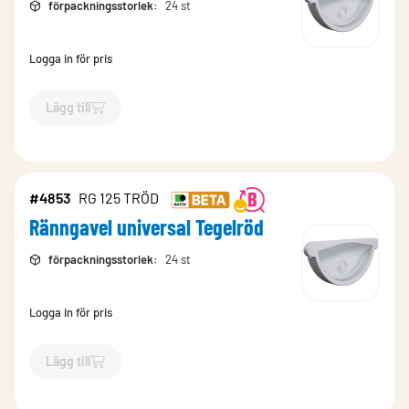
förpackningsstorlek
:
24 st
Logga in för pris
Lägg till
`$
Lägg till
$
Ränngavel universal Grafitgrå
-$
11142
`
#4853
RG 125 TRÖD
Ränngavel universal Tegelröd
förpackningsstorlek
:
24 st
Logga in för pris
Lägg till
`$
Lägg till
$
Ränngavel universal Tegelröd
-$
4853
`