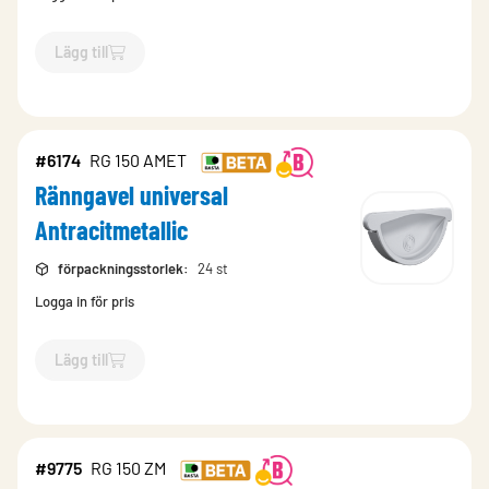
Lägg till
`$
Lägg till
$
Ränngavel universal Mörkröd
-$
7466
`
#6174
RG 150 AMET
Ränngavel universal
Antracitmetallic
förpackningsstorlek
:
24 st
Logga in för pris
Lägg till
`$
Lägg till
$
Ränngavel universal Antracitmetallic
-$
6174
`
#9775
RG 150 ZM