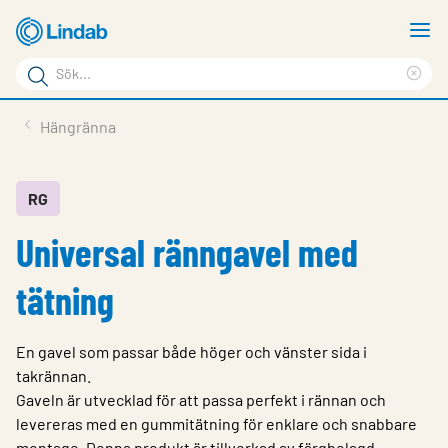
Hoppa
V
till
m
Sökord
huvudinnehållet
Ren
Sök
sök
Produkter
Hängränna
på
Lösningar
sajten
Service & Support
RG
Universal ränngavel med
Hållbarhet
Om Lindab
tätning
Kontakt
En gavel som passar både höger och vänster sida i
Logga in
takrännan.
Gaveln är utvecklad för att passa perfekt i rännan och
Choose languge
Sweden
levereras med en gummitätning för enklare och snabbare
montage. Denna produkt är tillverkad av färgbelagd