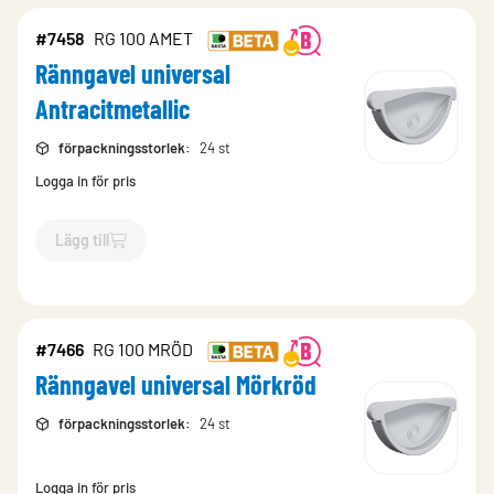
#7458
RG 100 AMET
Ränngavel universal
Antracitmetallic
förpackningsstorlek
:
24 st
Logga in för pris
Lägg till
`$
Lägg till
$
Ränngavel universal Antracitmetallic
-$
7458
`
#7466
RG 100 MRÖD
Ränngavel universal Mörkröd
förpackningsstorlek
:
24 st
Logga in för pris