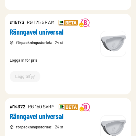
#15173
RG 125 GRAM
Ränngavel universal
förpackningsstorlek
:
24 st
Logga in för pris
Lägg till
`$
Lägg till
$
Ränngavel universal
-$
15173
`
#14372
RG 150 SVRM
Ränngavel universal
förpackningsstorlek
:
24 st