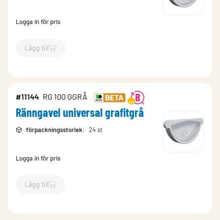
Logga in för pris
Lägg till
`$
Lägg till
$
Ränngavel universal Brun
-$
6179
`
#11144
RG 100 GGRÅ
Ränngavel universal grafitgrå
förpackningsstorlek
:
24 st
Logga in för pris
Lägg till
`$
Lägg till
$
Ränngavel universal grafitgrå
-$
11144
`