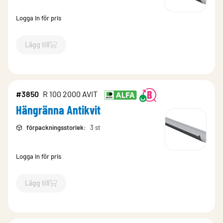
Logga in för pris
Lägg till
`$
Lägg till
$
Hängränna Antikvit
-$
15995
`
#3850
R 100 2000 AVIT
Hängränna Antikvit
förpackningsstorlek
:
3 st
Logga in för pris
Lägg till
`$
Lägg till
$
Hängränna Antikvit
-$
3850
`