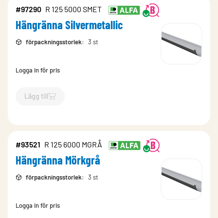
#97290
R 125 5000 SMET
Hängränna Silvermetallic
förpackningsstorlek
:
3 st
Logga in för pris
Lägg till
`$
Lägg till
$
Hängränna Silvermetallic
-$
97290
`
#93521
R 125 6000 MGRÅ
Hängränna Mörkgrå
förpackningsstorlek
:
3 st
Logga in för pris