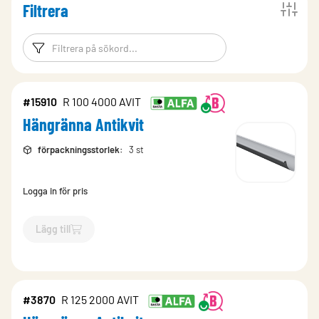
Filtrera
Filtreringsord
Filtrera produk
#15910
R 100 4000 AVIT
Hängränna Antikvit
förpackningsstorlek
:
3 st
Logga in för pris
Lägg till
`$
Lägg till
$
Hängränna Antikvit
-$
15910
`
#3870
R 125 2000 AVIT