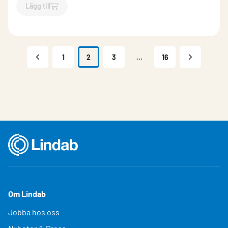
Lägg till
`$
Lägg till
$
Hängränna Grafitgrå
-$
11140
`
1
2
3
...
16
Om Lindab
Jobba hos oss