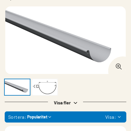
Visa fler
Sortera:
Visa:
Popularitet