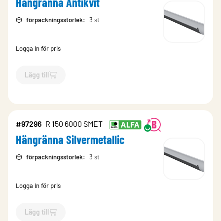
Hängränna Antikvit
förpackningsstorlek
:
3 st
Logga in för pris
Lägg till
`$
Lägg till
$
Hängränna Antikvit
-$
3870
`
#97296
R 150 6000 SMET
Hängränna Silvermetallic
förpackningsstorlek
:
3 st
Logga in för pris
Lägg till
`$
Lägg till
$
Hängränna Silvermetallic
-$
97296
`