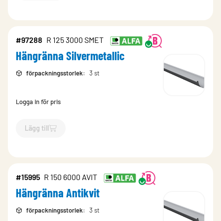
#97288
R 125 3000 SMET
Hängränna Silvermetallic
förpackningsstorlek
:
3 st
Logga in för pris
Lägg till
`$
Lägg till
$
Hängränna Silvermetallic
-$
97288
`
#15995
R 150 6000 AVIT
Hängränna Antikvit
förpackningsstorlek
:
3 st