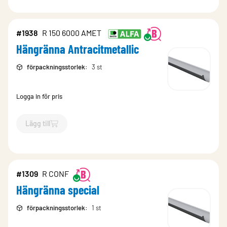
#1938
R 150 6000 AMET
Hängränna Antracitmetallic
förpackningsstorlek
:
3 st
Logga in för pris
Lägg till
`$
Lägg till
$
Hängränna Antracitmetallic
-$
1938
`
#1309
R CONF
Hängränna special
förpackningsstorlek
:
1 st