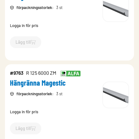
förpackningsstorlek
:
3 st
Logga in för pris
Lägg till
`$
Lägg till
$
Hängränna Svart
-$
15620
`
#9763
R 125 6000 ZM
Hängränna Magestic
förpackningsstorlek
:
3 st
Logga in för pris
Lägg till
`$
Lägg till
$
Hängränna Magestic
-$
9763
`