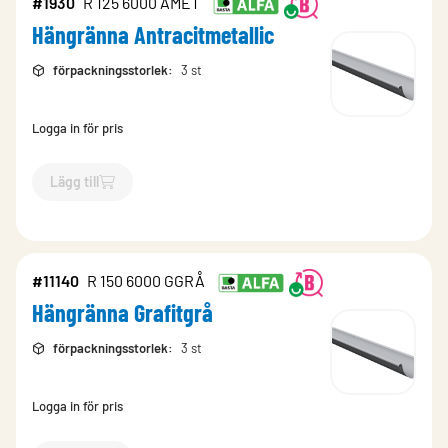
#1930
R 125 6000 AMET
Hängränna Antracitmetallic
förpackningsstorlek
:
3 st
Logga in för pris
Lägg till
`$
Lägg till
$
Hängränna Antracitmetallic
-$
1930
`
#11140
R 150 6000 GGRÅ
Hängränna Grafitgrå
förpackningsstorlek
:
3 st
Logga in för pris