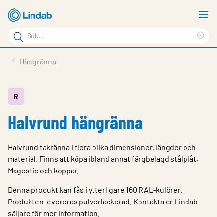
Hoppa
V
till
m
Sökord
huvudinnehållet
Ren
Sök
sök
Produkter
Hängränna
på
Lösningar
sajten
Service & Support
R
Halvrund hängränna
Hållbarhet
Om Lindab
Halvrund takränna i flera olika dimensioner, längder och
Kontakt
material. Finns att köpa ibland annat färgbelagd stålplåt,
Magestic och koppar.
Logga in
Denna produkt kan fås i ytterligare 160 RAL-kulörer.
Choose languge
Produkten levereras pulverlackerad. Kontakta er Lindab
Sweden
säljare för mer information.