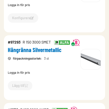
Logga in för pris
Konfigurera
Konfigurera Hängränna special-1309
#97293
R 150 3000 SMET
Hängränna Silvermetallic
förpackningsstorlek
:
3 st
Logga in för pris
Lägg till
`$
Lägg till
$
Hängränna Silvermetallic
-$
97293
`