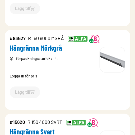
Lägg till
`$
Lägg till
$
Hängränna Mörkgrå
-$
93521
`
#93527
R 150 6000 MGRÅ
Hängränna Mörkgrå
förpackningsstorlek
:
3 st
Logga in för pris
Lägg till
`$
Lägg till
$
Hängränna Mörkgrå
-$
93527
`
#15620
R 150 4000 SVRT
Hängränna Svart