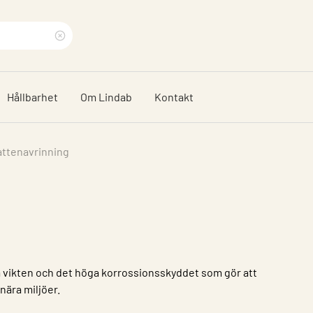
Rensa
sökfras
Hållbarhet
Om Lindab
Kontakt
attenavrinning
a vikten och det höga korrossionsskyddet som gör att
tnära miljöer.