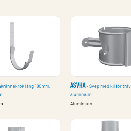
ASVHA
akrännekrok lång 180mm,
- Svep med kil för trä
m
aluminium
um
Aluminium