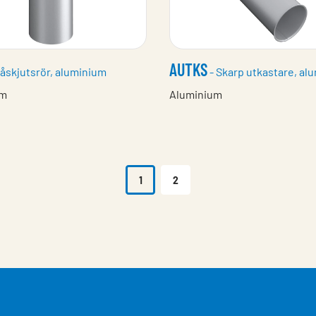
AUTKS
åskjutsrör, aluminium
- Skarp utkastare, al
um
Aluminium
1
2