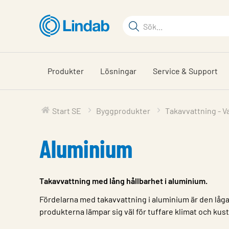
Hoppa
till
Sökord
huvudinnehållet
Sök
på
sajten
Produkter
Lösningar
Service & Support
Start SE
Byggprodukter
Takavvattning - V
Aluminium
Takavvattning med lång hållbarhet i aluminium.
Fördelarna med takavvattning i aluminium är den låg
produkterna lämpar sig väl för tuffare klimat och kus