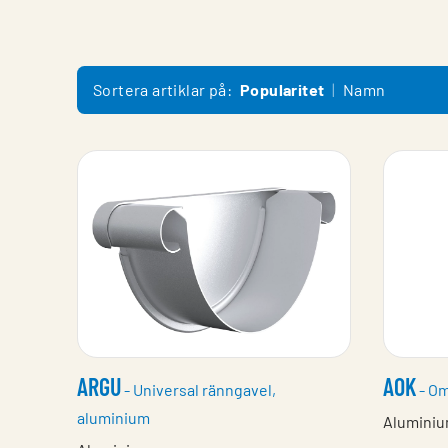
Sortera artiklar på:
Popularitet
Namn
ARGU
AOK
- Universal ränngavel,
- Om
aluminium
Alumini