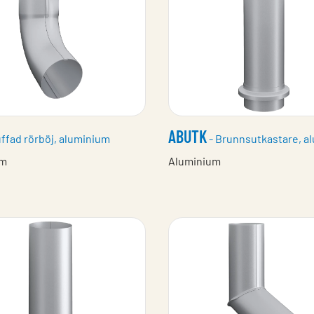
ABUTK
ffad rörböj, aluminium
- Brunnsutkastare, a
um
Aluminium