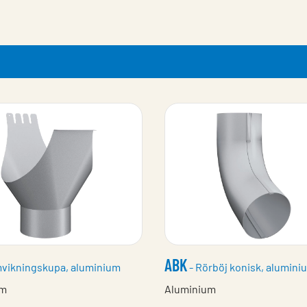
ABK
vikningskupa, aluminium
- Rörböj konisk, alumini
um
Aluminium