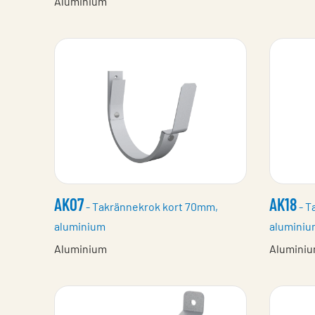
Aluminium
AK07
AK18
- Takrännekrok kort 70mm,
- T
aluminium
aluminiu
Aluminium
Alumini