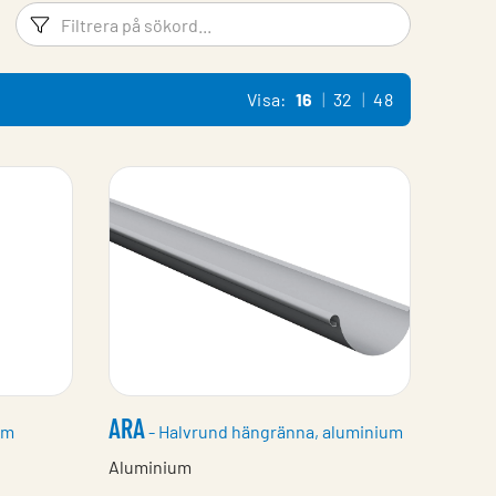
Filtreringsord
Filtrera 
Visa:
16
32
48
ARA
um
- Halvrund hängränna, aluminium
Aluminium