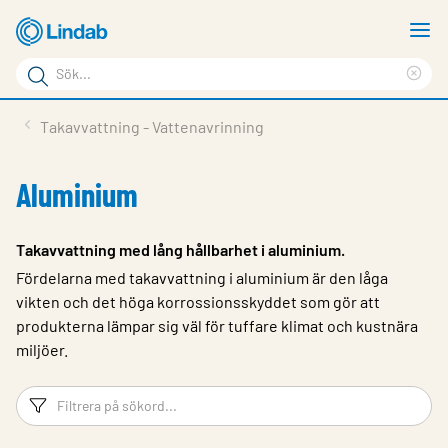
Hoppa
V
till
m
Sökord
huvudinnehållet
Ren
Sök
sök
Produkter
Takavvattning - Vattenavrinning
på
Lösningar
sajten
Aluminium
Service & Support
Hållbarhet
Takavvattning med lång hållbarhet i aluminium.
Fördelarna med takavvattning i aluminium är den låga
Om Lindab
vikten och det höga korrossionsskyddet som gör att
Kontakt
produkterna lämpar sig väl för tuffare klimat och kustnära
miljöer.
Logga in
Filtreringsord
Fi
Choose languge
Sweden