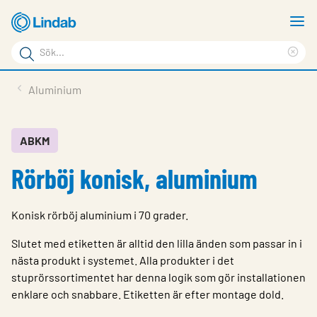
Hoppa
V
till
m
Sökord
huvudinnehållet
Ren
Sök
sök
Produkter
Aluminium
på
Lösningar
sajten
Service & Support
ABKM
Rörböj konisk, aluminium
Hållbarhet
Om Lindab
Konisk rörböj aluminium i 70 grader.
Kontakt
Slutet med etiketten är alltid den lilla änden som passar in i
Logga in
nästa produkt i systemet. Alla produkter i det
stuprörssortimentet har denna logik som gör installationen
Choose languge
enklare och snabbare. Etiketten är efter montage dold.
Sweden