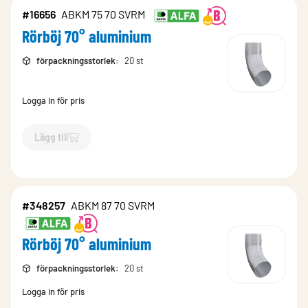
#16656
ABKM 75 70 SVRM
Rörböj 70° aluminium
förpackningsstorlek
:
20 st
Logga in för pris
Lägg till
`$
Lägg till
$
Rörböj 70° aluminium
-$
16656
`
#348257
ABKM 87 70 SVRM
Rörböj 70° aluminium
förpackningsstorlek
:
20 st
Logga in för pris