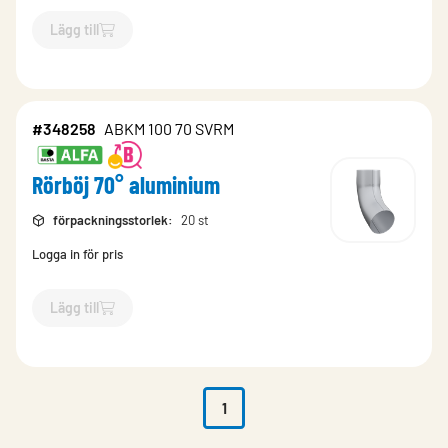
Lägg till
`$
Lägg till
$
Rörböj 70° aluminium
-$
348257
`
#348258
ABKM 100 70 SVRM
Rörböj 70° aluminium
förpackningsstorlek
:
20 st
Logga in för pris
Lägg till
`$
Lägg till
$
Rörböj 70° aluminium
-$
348258
`
1