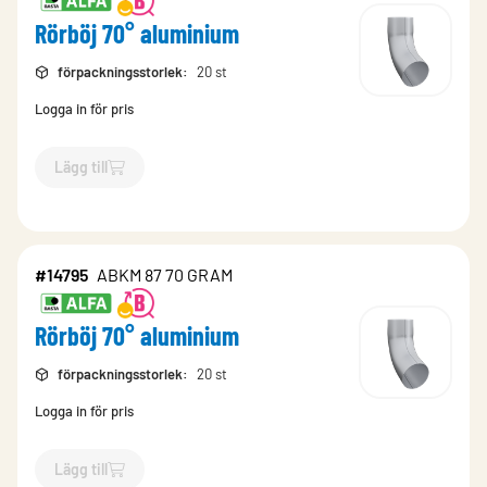
Rörböj 70° aluminium
förpackningsstorlek
:
20 st
Logga in för pris
Lägg till
`$
Lägg till
$
Rörböj 70° aluminium
-$
348329
`
#14795
ABKM 87 70 GRAM
Rörböj 70° aluminium
förpackningsstorlek
:
20 st
Logga in för pris
Lägg till
`$
Lägg till
$
Rörböj 70° aluminium
-$
14795
`