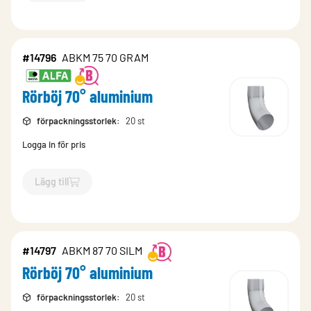
#14796
ABKM 75 70 GRAM
Rörböj 70° aluminium
förpackningsstorlek
:
20 st
Logga in för pris
Lägg till
`$
Lägg till
$
Rörböj 70° aluminium
-$
14796
`
#14797
ABKM 87 70 SILM
Rörböj 70° aluminium
förpackningsstorlek
:
20 st