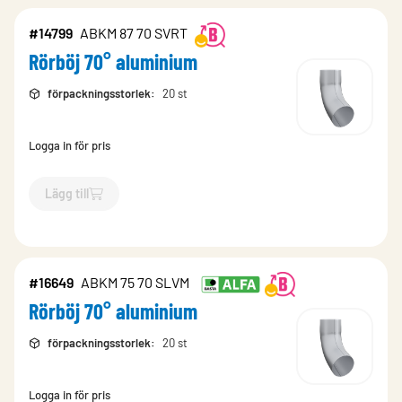
#14799
ABKM 87 70 SVRT
Rörböj 70° aluminium
förpackningsstorlek
:
20 st
Logga in för pris
Lägg till
`$
Lägg till
$
Rörböj 70° aluminium
-$
14799
`
#16649
ABKM 75 70 SLVM
Rörböj 70° aluminium
förpackningsstorlek
:
20 st
Logga in för pris