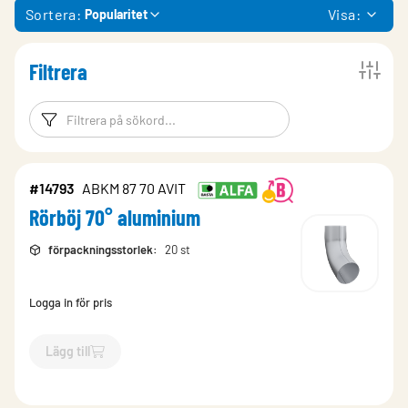
Sortera:
Visa:
Popularitet
Filtrera
Filtreringsord
Filtrera produk
#14793
ABKM 87 70 AVIT
Rörböj 70° aluminium
förpackningsstorlek
:
20 st
Logga in för pris
Lägg till
`$
Lägg till
$
Rörböj 70° aluminium
-$
14793
`