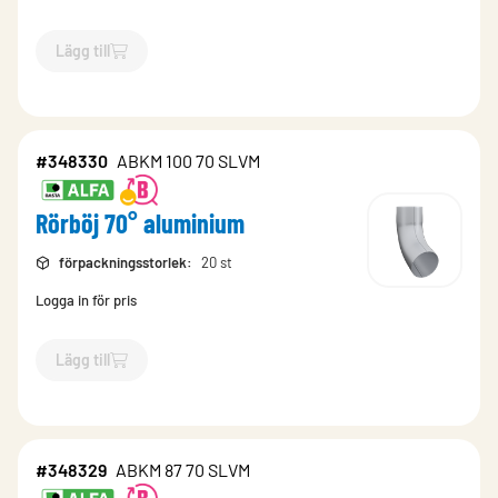
Lägg till
`$
Lägg till
$
Rörböj 70° aluminium
-$
16649
`
#348330
ABKM 100 70 SLVM
Rörböj 70° aluminium
förpackningsstorlek
:
20 st
Logga in för pris
Lägg till
`$
Lägg till
$
Rörböj 70° aluminium
-$
348330
`
#348329
ABKM 87 70 SLVM