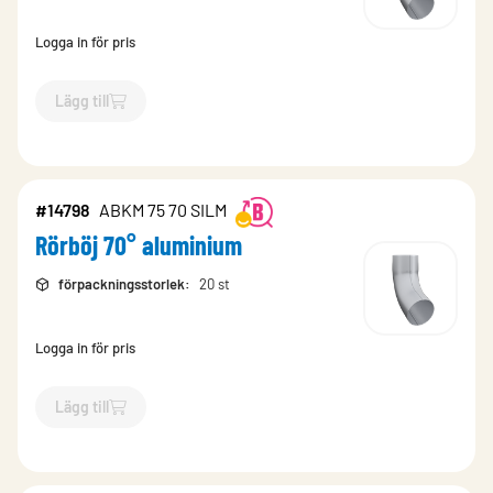
Logga in för pris
Lägg till
`$
Lägg till
$
Rörböj 70° aluminium
-$
14797
`
#14798
ABKM 75 70 SILM
Rörböj 70° aluminium
förpackningsstorlek
:
20 st
Logga in för pris
Lägg till
`$
Lägg till
$
Rörböj 70° aluminium
-$
14798
`