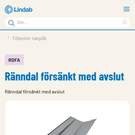
Hoppa
V
till
m
Sökord
huvudinnehållet
Ren
Sök
sök
Produkter
Tillbehör takplåt
på
Lösningar
sajten
Service & Support
RDFA
Ränndal försänkt med avslut
Hållbarhet
Om Lindab
Ränndal försänkt med avslut
Kontakt
Logga in
Choose languge
Sweden