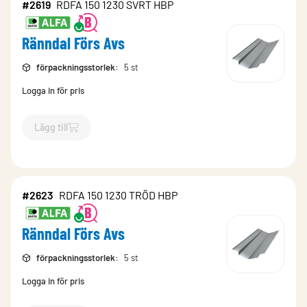
#2619
RDFA 150 1230 SVRT HBP
Ränndal Förs Avs
förpackningsstorlek
:
5 st
Logga in för pris
Lägg till
`$
Lägg till
$
Ränndal Förs Avs
-$
2619
`
#2623
RDFA 150 1230 TRÖD HBP
Ränndal Förs Avs
förpackningsstorlek
:
5 st
Logga in för pris