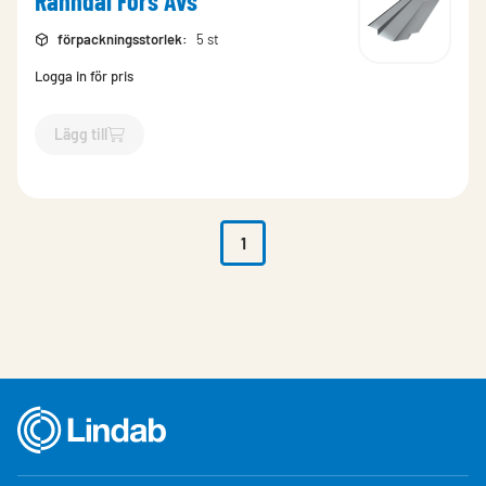
Ränndal Förs Avs
förpackningsstorlek
:
5 st
Logga in för pris
Lägg till
`$
Lägg till
$
Ränndal Förs Avs
-$
2622
`
1