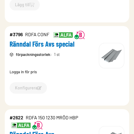
Lägg till
`$
Lägg till
$
Ränndal Förs Avs
-$
2623
`
#3796
RDFA CONF
Ränndal Förs Avs special
förpackningsstorlek
:
1 st
Logga in för pris
Konfigurera
Konfigurera Ränndal Förs Avs special-3796
#2622
RDFA 150 1230 MRÖD HBP