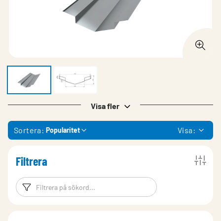
Visa fler
Sortera:
Visa:
Popularitet
Filtrera
Filtreringsord
Filtrera produk