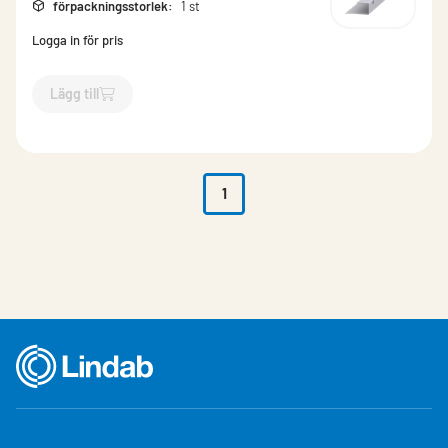
förpackningsstorlek
:
1 st
Logga in för pris
Lägg till
`$
Lägg till
$
Infästningsplåt SRP25
-$
6425
`
1