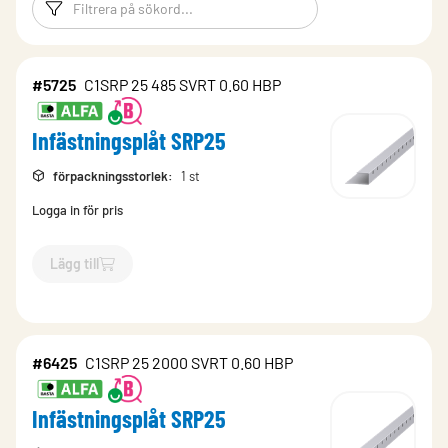
Filtreringsord
Filtrera produk
#5725
C1SRP 25 485 SVRT 0.60 HBP
Infästningsplåt SRP25
förpackningsstorlek
:
1 st
Logga in för pris
Lägg till
`$
Lägg till
$
Infästningsplåt SRP25
-$
5725
`
#6425
C1SRP 25 2000 SVRT 0.60 HBP
Infästningsplåt SRP25