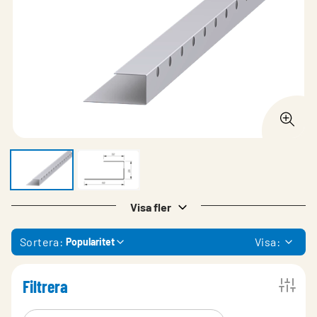
Visa fler
Sortera:
Visa:
Popularitet
Filtrera