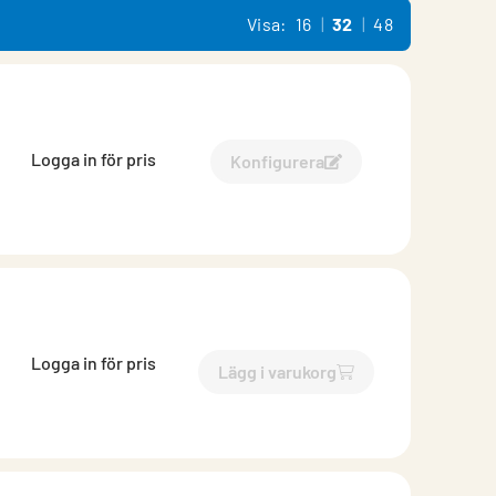
Visa:
16
32
48
Logga in för pris
Konfigurera
Konfigurera Takprofil LTP 
Logga in för pris
Lägg i varukorg
`$
Lägg till
$
Takprofil LTP 2