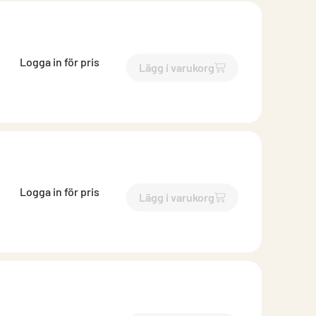
Logga in för pris
Lägg i varukorg
`$
Lägg till
$
Takprofil LTP 2
Logga in för pris
Lägg i varukorg
`$
Lägg till
$
Takprofil LTP 2