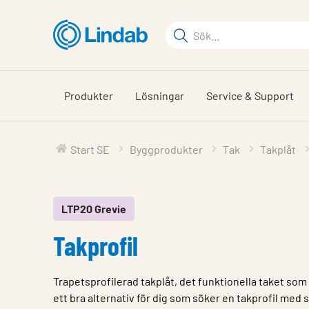
Hoppa
till
Sökord
huvudinnehållet
Sök
på
sajten
Produkter
Lösningar
Service & Support
Start SE
Byggprodukter
Tak
Takplåt
LTP20 Grevie
Takprofil
Trapetsprofilerad takplåt, det funktionella taket som 
ett bra alternativ för dig som söker en takprofil me