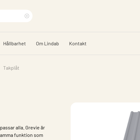
Rensa
sökfras
Hållbarhet
Om Lindab
Kontakt
Takplåt
passar alla. Grevie är
d samma funktion som