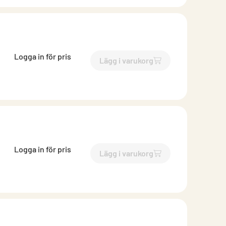
Logga in för pris
Lägg i varukorg
`$
Lägg till
$
Takprofil LTP 2
Logga in för pris
Lägg i varukorg
`$
Lägg till
$
Takprofil LTP 2