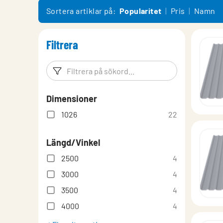
Garanti
Sortera artiklar på:
Popularitet
Pris
Namn
Kulörer & material
Filtrera
Monteringsanvisning System
Prestandadeklaration
Filtreringsord
Filtrera p
Prestandadeklaration alternativt material
Dimensioner
Teknisk information
1026
22
Längd/Vinkel
2500
4
3000
4
3500
4
4000
4