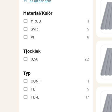
Fler alternativ
Material/Kulör
MROD
11
SVRT
5
VIT
6
Tjocklek
0.50
22
Typ
CONF
1
PE
5
PE-L
17