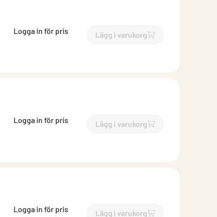
Logga in för pris
Lägg i varukorg
`$
Lägg till
$
Takprofil LTP 2
Logga in för pris
Lägg i varukorg
`$
Lägg till
$
Takprofil LTP 2
Logga in för pris
Lägg i varukorg