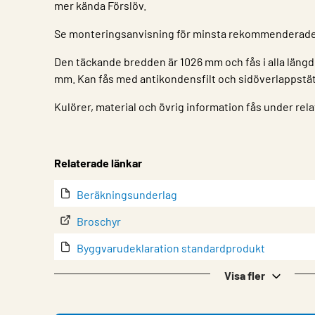
mer kända Förslöv.
Se monteringsanvisning för minsta rekommenderade 
Den täckande bredden är 1026 mm och fås i alla längd
mm. Kan fås med antikondensfilt och sidöverlappstä
Kulörer, material och övrig information fås under rela
Egenskap
Värde
Relaterade länkar
Beräkningsunderlag
Broschyr
Byggvarudeklaration standardprodukt
Drift & underhåll
Visa fler
EPD (Miljövarudeklaration)