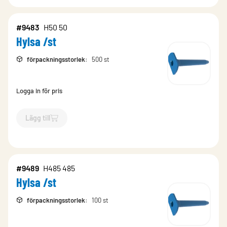
#9483
H50 50
Hylsa /st
förpackningsstorlek
:
500 st
Logga in för pris
Lägg till
`$
Lägg till
$
Hylsa /st
-$
9483
`
#9489
H485 485
Hylsa /st
förpackningsstorlek
:
100 st