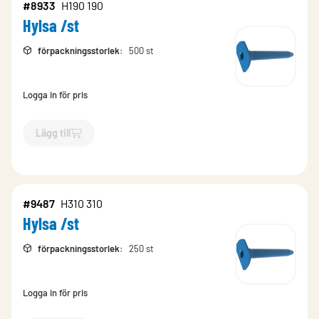
#8933
H190 190
Hylsa /st
förpackningsstorlek
:
500 st
Logga in för pris
Lägg till
`$
Lägg till
$
Hylsa /st
-$
8933
`
#9487
H310 310
Hylsa /st
förpackningsstorlek
:
250 st
Logga in för pris