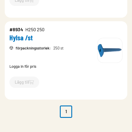
Lägg till
`$
Lägg till
$
Hylsa /st
-$
9486
`
#8934
H250 250
Hylsa /st
förpackningsstorlek
:
250 st
Logga in för pris
Lägg till
`$
Lägg till
$
Hylsa /st
-$
8934
`
1