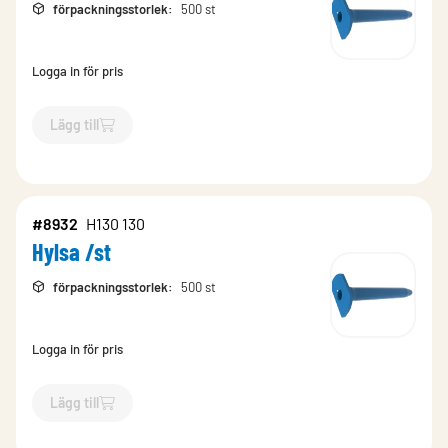
förpackningsstorlek
:
500 st
Logga in för pris
Lägg till
`$
Lägg till
$
Hylsa /st
-$
9485
`
#8932
H130 130
Hylsa /st
förpackningsstorlek
:
500 st
Logga in för pris
Lägg till
`$
Lägg till
$
Hylsa /st
-$
8932
`