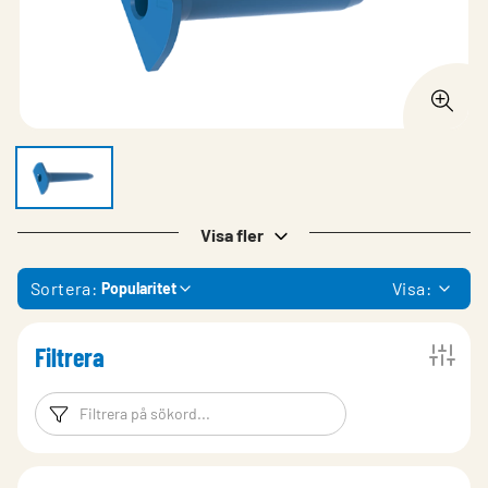
Visa fler
Sortera:
Visa:
Popularitet
Filtrera
Filtreringsord
Filtrera produk