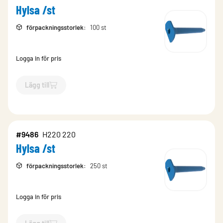
Hylsa /st
förpackningsstorlek
:
100 st
Logga in för pris
Lägg till
`$
Lägg till
$
Hylsa /st
-$
9490
`
#9486
H220 220
Hylsa /st
förpackningsstorlek
:
250 st
Logga in för pris