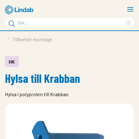
Hoppa
V
till
m
Sökord
huvudinnehållet
Ren
Sök
sök
Produkter
Tillbehör montage
på
Lösningar
sajten
Service & Support
HK
Hylsa till Krabban
Hållbarhet
Om Lindab
Hylsa i polyprolen till Krabban
Kontakt
Logga in
Choose languge
Sweden