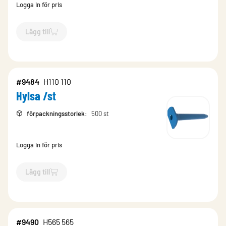
Logga in för pris
Lägg till
`$
Lägg till
$
Hylsa /st
-$
9489
`
#9484
H110 110
Hylsa /st
förpackningsstorlek
:
500 st
Logga in för pris
Lägg till
`$
Lägg till
$
Hylsa /st
-$
9484
`
#9490
H565 565