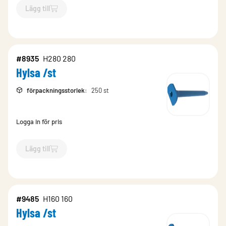
Lägg till
`$
Lägg till
$
Hylsa /st
-$
9487
`
#8935
H280 280
Hylsa /st
förpackningsstorlek
:
250 st
Logga in för pris
Lägg till
`$
Lägg till
$
Hylsa /st
-$
8935
`
#9485
H160 160
Hylsa /st