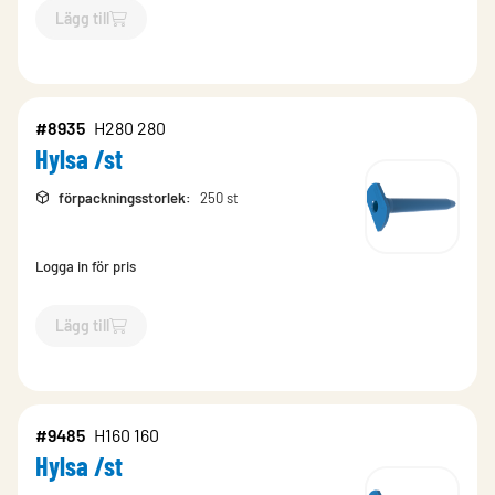
Lägg till
`$
Lägg till
$
Hylsa /st
-$
9487
`
#8935
H280 280
Hylsa /st
förpackningsstorlek
:
250 st
Logga in för pris
Lägg till
`$
Lägg till
$
Hylsa /st
-$
8935
`
#9485
H160 160
Hylsa /st