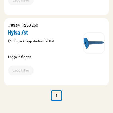
Lägg till
`$
Lägg till
$
Hylsa /st
-$
9486
`
#8934
H250 250
Hylsa /st
förpackningsstorlek
:
250 st
Logga in för pris
Lägg till
`$
Lägg till
$
Hylsa /st
-$
8934
`
1