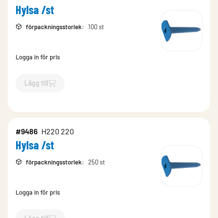
Hylsa /st
förpackningsstorlek
:
100 st
Logga in för pris
Lägg till
`$
Lägg till
$
Hylsa /st
-$
9490
`
#9486
H220 220
Hylsa /st
förpackningsstorlek
:
250 st
Logga in för pris