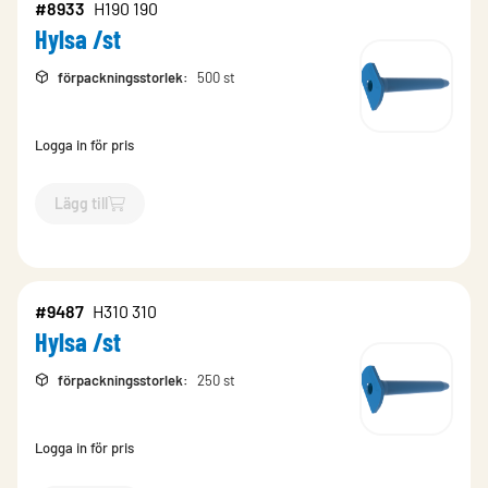
#8933
H190 190
Hylsa /st
förpackningsstorlek
:
500 st
Logga in för pris
Lägg till
`$
Lägg till
$
Hylsa /st
-$
8933
`
#9487
H310 310
Hylsa /st
förpackningsstorlek
:
250 st
Logga in för pris