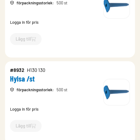
förpackningsstorlek
:
500 st
Logga in för pris
Lägg till
`$
Lägg till
$
Hylsa /st
-$
9485
`
#8932
H130 130
Hylsa /st
förpackningsstorlek
:
500 st
Logga in för pris
Lägg till
`$
Lägg till
$
Hylsa /st
-$
8932
`