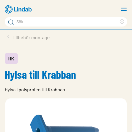
Hoppa
V
till
m
Sökord
huvudinnehållet
Ren
Sök
sök
Produkter
Tillbehör montage
på
Lösningar
sajten
Service & Support
HK
Hylsa till Krabban
Hållbarhet
Om Lindab
Hylsa i polyprolen till Krabban
Kontakt
Logga in
Choose languge
Sweden