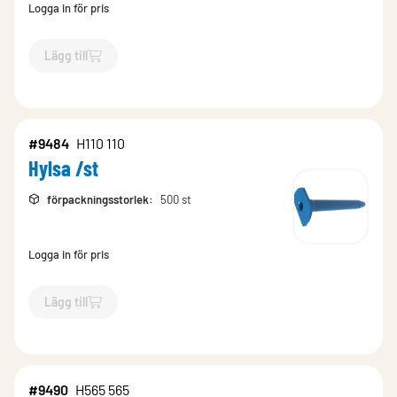
Logga in för pris
Lägg till
`$
Lägg till
$
Hylsa /st
-$
9489
`
#9484
H110 110
Hylsa /st
förpackningsstorlek
:
500 st
Logga in för pris
Lägg till
`$
Lägg till
$
Hylsa /st
-$
9484
`
#9490
H565 565