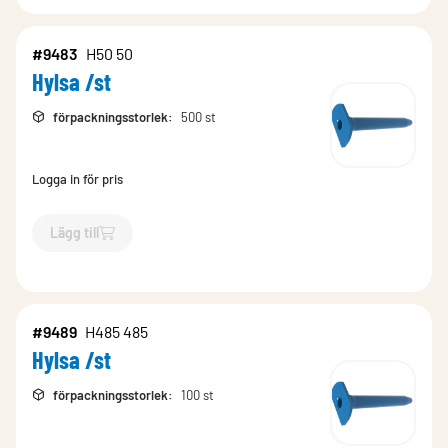
#9483
H50 50
Hylsa /st
förpackningsstorlek
:
500 st
Logga in för pris
Lägg till
`$
Lägg till
$
Hylsa /st
-$
9483
`
#9489
H485 485
Hylsa /st
förpackningsstorlek
:
100 st