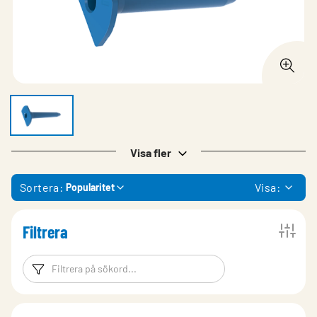
Visa fler
Sortera:
Visa:
Popularitet
Filtrera
Filtreringsord
Filtrera produk