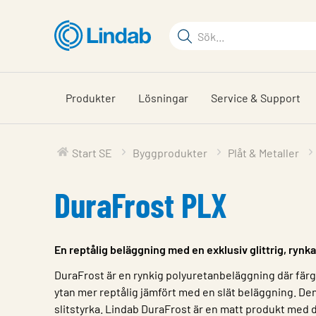
Hoppa
till
Sökord
huvudinnehållet
Sök
på
sajten
Produkter
Lösningar
Service & Support
Start SE
Byggprodukter
Plåt & Metaller
DuraFrost PLX
En reptålig beläggning med en exklusiv glittrig, rynk
DuraFrost är en rynkig polyuretanbeläggning där fär
ytan mer reptålig jämfört med en slät beläggning. D
slitstyrka. Lindab DuraFrost är en matt produkt med 