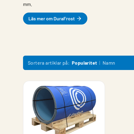
mm.
Läs mer om DuraFrost
Sortera artiklar på:
Popularitet
Namn