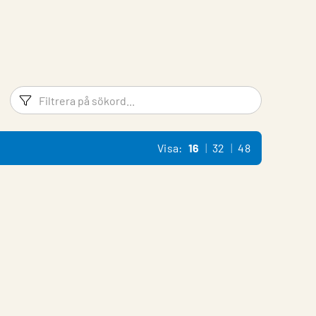
Filtreringsord
Filtrera 
Visa:
16
32
48