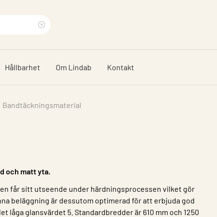
Rensa
sökfras
Hållbarhet
Om Lindab
Kontakt
Bandtäckningsmaterial
ad och matt yta.
gen får sitt utseende under härdningsprocessen vilket gör
enna beläggning är dessutom optimerad för att erbjuda god
det låga glansvärdet 5. Standardbredder är 610 mm och 1250