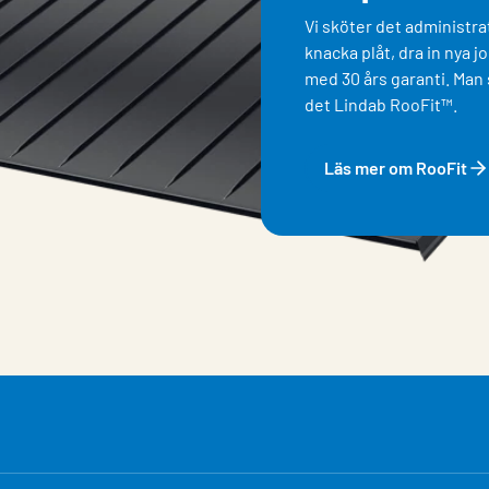
Vi sköter det administrat
knacka plåt, dra in nya j
med 30 års garanti. Man s
det Lindab RooFit™.
Läs mer om RooFit