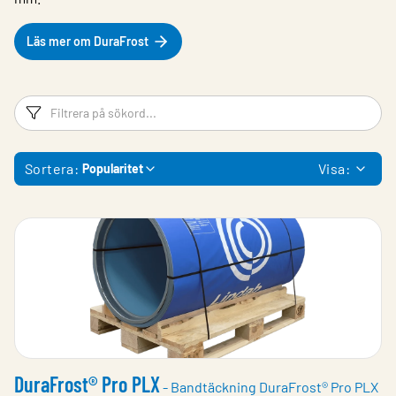
Läs mer om DuraFrost
Filtreringsord
Fi
Sortera:
Visa:
Popularitet
DuraFrost® Pro PLX
- Bandtäckning DuraFrost® Pro PLX