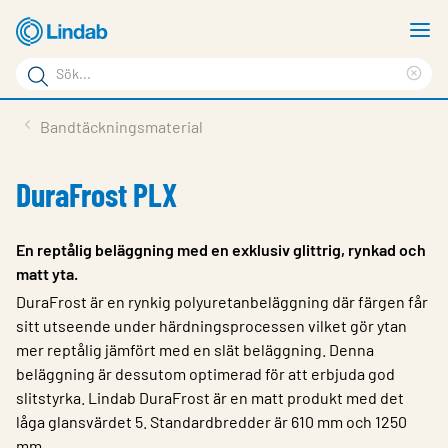
Hoppa
V
till
m
Sökord
huvudinnehållet
Ren
Sök
sök
Produkter
Bandtäckningsmaterial
på
Lösningar
sajten
DuraFrost PLX
Service & Support
Hållbarhet
En reptålig beläggning med en exklusiv glittrig, rynkad och
matt yta.
Om Lindab
DuraFrost är en rynkig polyuretanbeläggning där färgen får
Kontakt
sitt utseende under härdningsprocessen vilket gör ytan
mer reptålig jämfört med en slät beläggning. Denna
Logga in
beläggning är dessutom optimerad för att erbjuda god
slitstyrka. Lindab DuraFrost är en matt produkt med det
Choose languge
Sweden
låga glansvärdet 5. Standardbredder är 610 mm och 1250
mm.