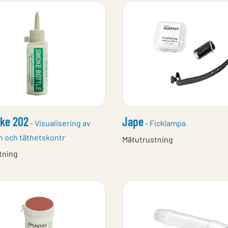
ke 202
Jape
- Visualisering av
- Ficklampa
n och täthetskontr
Mätutrustning
tning