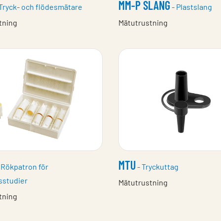
MM-P SLANG
Tryck- och flödesmätare
- Plastslang
tning
Mätutrustning
MTU
 Rökpatron för
- Tryckuttag
sstudier
Mätutrustning
tning