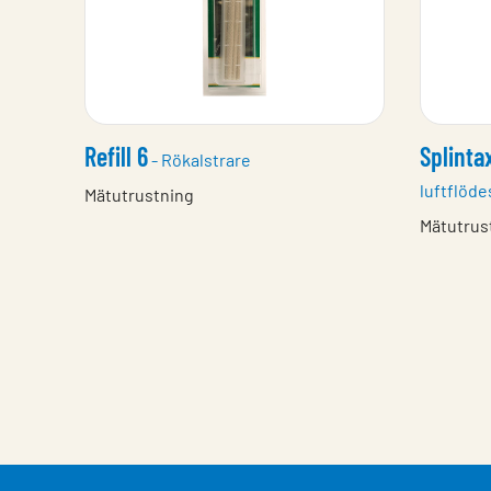
Refill 6
Splinta
- Rökalstrare
luftflöde
Mätutrustning
Mätutrus