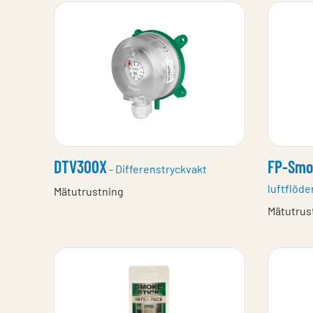
DTV300X
FP-Smo
- Differenstryckvakt
luftflöde
Mätutrustning
Mätutrus