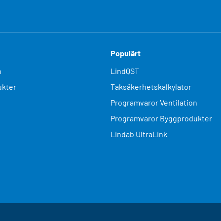
Populärt
n
LindQST
kter
Taksäkerhetskalkylator
Programvaror Ventilation
Programvaror Byggprodukter
Lindab UltraLink