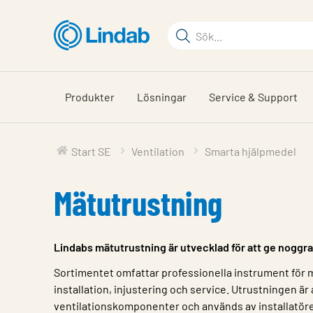
Hoppa
till
Sökord
huvudinnehållet
Sök
på
sajten
Produkter
Lösningar
Service & Support
Start SE
Ventilation
Smarta hjälpmedel
Mätutrustning
Lindabs mätutrustning är utvecklad för att ge noggra
Sortimentet omfattar professionella instrument för mä
installation, injustering och service. Utrustningen ä
ventilationskomponenter och används av installatörer