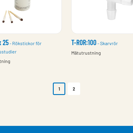
x 25
T-ROR:100
- Rökstickor för
- Skarvrör
sstudier
Mätutrustning
tning
1
2